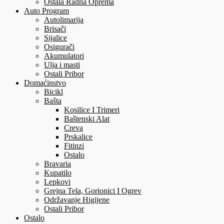
Ostala Radna Oprema
Auto Program
Autolimarija
Brisači
Sijalice
Osigurači
Akumulatori
Ulja i masti
Ostali Pribor
Domaćinstvo
Bicikl
Bašta
Kosilice I Trimeri
Baštenski Alat
Creva
Prskalice
Fitinzi
Ostalo
Bravaria
Kupatilo
Lepkovi
Grejna Tela, Gorionici I Ogrev
Održavanje Higijene
Ostali Pribor
Ostalo