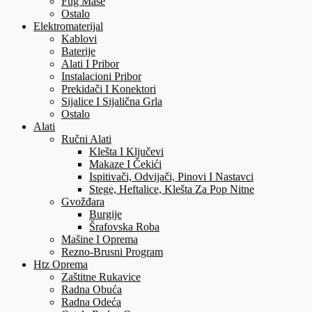
Fug Mase
Ostalo
Elektromaterijal
Kablovi
Baterije
Alati I Pribor
Instalacioni Pribor
Prekidači I Konektori
Sijalice I Sijalična Grla
Ostalo
Alati
Ručni Alati
Klešta I Ključevi
Makaze I Čekići
Ispitivači, Odvijači, Pinovi I Nastavci
Stege, Heftalice, Klešta Za Pop Nitne
Gvožđara
Burgije
Šrafovska Roba
Mašine I Oprema
Rezno-Brusni Program
Htz Oprema
Zaštitne Rukavice
Radna Obuća
Radna Odeća