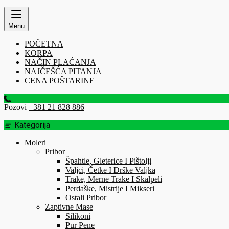
Menu
POČETNA
KORPA
NAČIN PLAĆANJA
NAJČEŠĆA PITANJA
CENA POŠTARINE
Pozovi
+381 21 828 886
Kategorija
Moleri
Pribor
Špahtle, Gleterice I Pištolji
Valjci, Četke I Drške Valjka
Trake, Merne Trake I Skalpeli
Perdaške, Mistrije I Mikseri
Ostali Pribor
Zaptivne Mase
Silikoni
Pur Pene