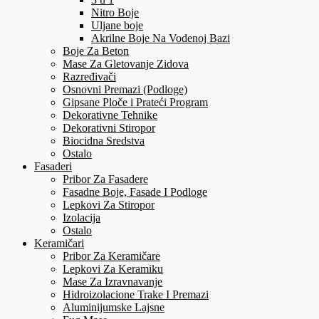
Nitro Boje
Uljane boje
Akrilne Boje Na Vodenoj Bazi
Boje Za Beton
Mase Za Gletovanje Zidova
Razređivači
Osnovni Premazi (Podloge)
Gipsane Ploče i Prateći Program
Dekorativne Tehnike
Dekorativni Stiropor
Biocidna Sredstva
Ostalo
Fasaderi
Pribor Za Fasadere
Fasadne Boje, Fasade I Podloge
Lepkovi Za Stiropor
Izolacija
Ostalo
Keramičari
Pribor Za Keramičare
Lepkovi Za Keramiku
Mase Za Izravnavanje
Hidroizolacione Trake I Premazi
Aluminijumske Lajsne