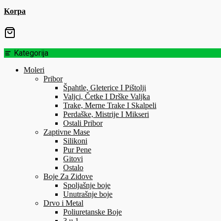
Korpa
Kategorija
Moleri
Pribor
Špahtle, Gleterice I Pištolji
Valjci, Četke I Drške Valjka
Trake, Merne Trake I Skalpeli
Perdaške, Mistrije I Mikseri
Ostali Pribor
Zaptivne Mase
Silikoni
Pur Pene
Gitovi
Ostalo
Boje Za Zidove
Spoljašnje boje
Unutrašnje boje
Drvo i Metal
Poliuretanske Boje
3 u 1