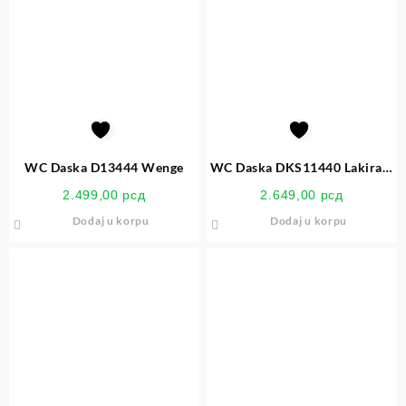
WC Daska D13444 Wenge
WC Daska DKS11440 Lakirani
Medijapan Bela Inox Sarke
2.499,00
рсд
2.649,00
рсд
Dodaj u korpu
Dodaj u korpu