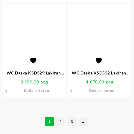
WC Daska KSD529 Lakirani
WC Daska KSD532 Lakirani
Medijapan Cow
Medijapan White Flower P2
3.099,00
рсд
4.070,00
рсд
Dodaj u korpu
Dodaj u korpu
1
2
3
→