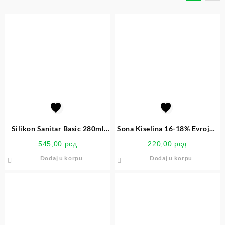
Silikon Sanitar Basic 280ml
Sona Kiselina 16-18% Evrojug
Wurth
1L
545,00
рсд
220,00
рсд
Dodaj u korpu
Dodaj u korpu