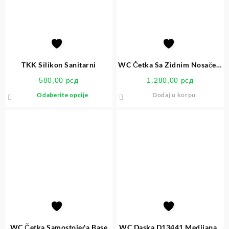
TKK Silikon Sanitarni
WC Četka Sa Zidnim Nosačem
Cube
580,00
рсд
1.280,00
рсд
Odaberite opcije
Dodaj u korpu
WC Četka Samostojeća Base
WC Daska D13441 Medijapan