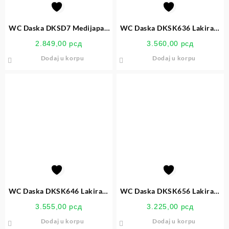
WC Daska DKSD7 Medijapan
WC Daska DKSK636 Lakirani
Bela Školjka
Medijapan Rain Inox Šarke
2.849,00
рсд
3.560,00
рсд
Dodaj u korpu
Dodaj u korpu
WC Daska DKSK646 Lakirani
WC Daska DKSK656 Lakirani
Medijapan Star Fish Inox
Medijapan Pond Inox Šarke
3.555,00
рсд
3.225,00
рсд
Šarke
Dodaj u korpu
Dodaj u korpu