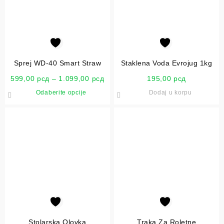
Sprej WD-40 Smart Straw
Staklena Voda Evrojug 1kg
599,00
рсд
–
1.099,00
рсд
195,00
рсд
Odaberite opcije
Dodaj u korpu
Stolarska Olovka
Traka Za Roletne