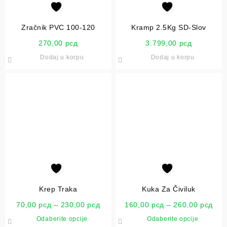
Zračnik PVC 100-120
Kramp 2.5Kg SD-Slov
270,00
рсд
3.799,00
рсд
Dodaj u korpu
Dodaj u korpu
Krep Traka
Kuka Za Čiviluk
70,00
рсд
–
230,00
рсд
160,00
рсд
–
260,00
рсд
Odaberite opcije
Odaberite opcije