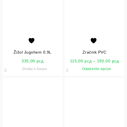
Žižol Jugohem 0.9L
Zračnik PVC
335,00
рсд
115,00
рсд
–
190,00
рсд
Dodaj u korpu
Odaberite opcije