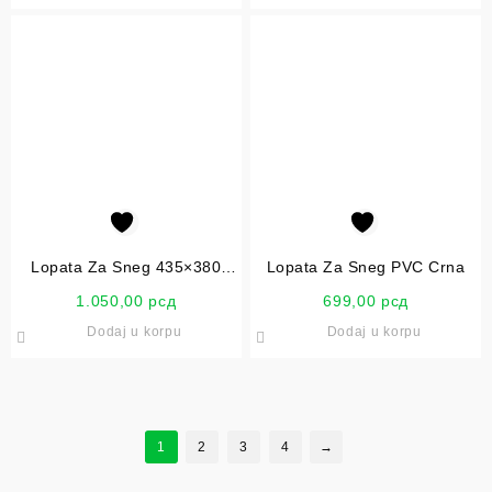
Lopata Za Sneg 435×380
Lopata Za Sneg PVC Crna
Crvena
1.050,00
рсд
699,00
рсд
Dodaj u korpu
Dodaj u korpu
1
2
3
4
→