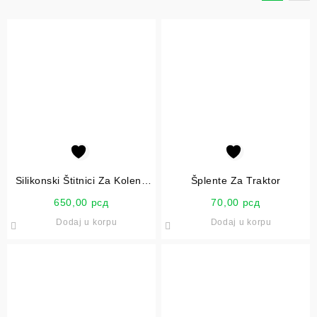
Silikonski Štitnici Za Kolena
Šplente Za Traktor
Beorol
650,00
рсд
70,00
рсд
Dodaj u korpu
Dodaj u korpu