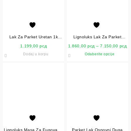
Lak Za Parket Uretan 1k
Lignoluks Lak Za Parket
0.75L
Classic
1.199,00
рсд
1.860,00
рсд
–
7.150,00
рсд
Dodaj u korpu
Odaberite opcije
Lignoluks Masa Za Fugovanje
Parket Lak Osnovni Duga