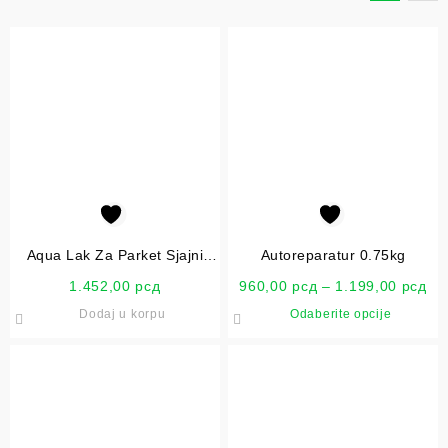
Aqua Lak Za Parket Sjajni
Autoreparatur 0.75kg
650ml
1.452,00
рсд
960,00
рсд
–
1.199,00
рсд
Dodaj u korpu
Odaberite opcije