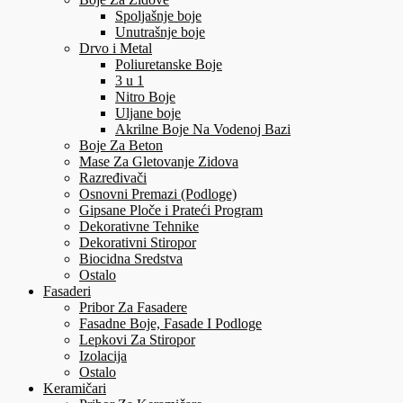
Spoljašnje boje
Unutrašnje boje
Drvo i Metal
Poliuretanske Boje
3 u 1
Nitro Boje
Uljane boje
Akrilne Boje Na Vodenoj Bazi
Boje Za Beton
Mase Za Gletovanje Zidova
Razređivači
Osnovni Premazi (Podloge)
Gipsane Ploče i Prateći Program
Dekorativne Tehnike
Dekorativni Stiropor
Biocidna Sredstva
Ostalo
Fasaderi
Pribor Za Fasadere
Fasadne Boje, Fasade I Podloge
Lepkovi Za Stiropor
Izolacija
Ostalo
Keramičari