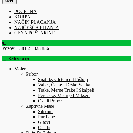
Menu
POČETNA
KORPA
NAČIN PLAĆANJA
NAJČEŠĆA PITANJA
CENA POŠTARINE
Pozovi
+381 21 828 886
Kategorija
Moleri
Pribor
Špahtle, Gleterice I Pištolji
Valjci, Četke I Drške Valjka
Trake, Merne Trake I Skalpeli
Perdaške, Mistrije I Mikseri
Ostali Pribor
Zaptivne Mase
Silikoni
Pur Pene
Gitovi
Ostalo
Boje Za Zidove