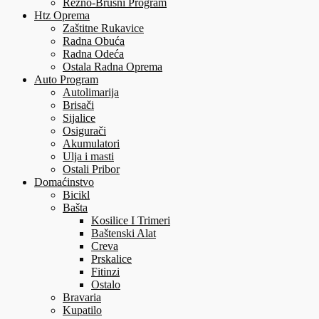
Rezno-Brusni Program
Htz Oprema
Zaštitne Rukavice
Radna Obuća
Radna Odeća
Ostala Radna Oprema
Auto Program
Autolimarija
Brisači
Sijalice
Osigurači
Akumulatori
Ulja i masti
Ostali Pribor
Domaćinstvo
Bicikl
Bašta
Kosilice I Trimeri
Baštenski Alat
Creva
Prskalice
Fitinzi
Ostalo
Bravaria
Kupatilo