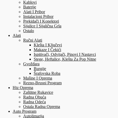
Kablovi
Baterije
Alati I Pribor
Instalacioni Pribor
Prekidači I Konektori
Sijalice I Sijalična Grla
Ostalo
Alati
Ručni Alati
Klešta I Ključevi
Makaze I Čekići
Ispitivači, Odvijači, Pinovi I Nastavci
Stege, Heftalice, Klešta Za Pop Nitne
Gvožđara
Burgije
Šrafovska Roba
Mašine I Oprema
Rezno-Brusni Program
Htz Oprema
Zaštitne Rukavice
Radna Obuća
Radna Odeća
Ostala Radna Oprema
Auto Program
Autolimarija