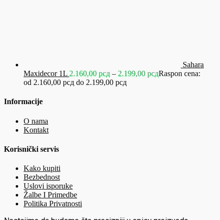
Sahara
Maxidecor 1L
2.160,00
рсд
–
2.199,00
рсд
Raspon cena:
od 2.160,00 рсд do 2.199,00 рсд
Informacije
O nama
Kontakt
Korisnički servis
Kako kupiti
Bezbednost
Uslovi isporuke
Žalbe I Primedbe
Politika Privatnosti