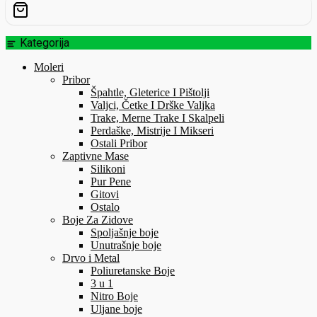
Kategorija
Moleri
Pribor
Špahtle, Gleterice I Pištolji
Valjci, Četke I Drške Valjka
Trake, Merne Trake I Skalpeli
Perdaške, Mistrije I Mikseri
Ostali Pribor
Zaptivne Mase
Silikoni
Pur Pene
Gitovi
Ostalo
Boje Za Zidove
Spoljašnje boje
Unutrašnje boje
Drvo i Metal
Poliuretanske Boje
3 u 1
Nitro Boje
Uljane boje