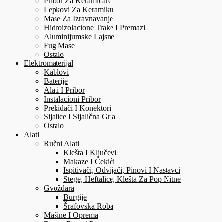
Pribor Za Keramičare
Lepkovi Za Keramiku
Mase Za Izravnavanje
Hidroizolacione Trake I Premazi
Aluminijumske Lajsne
Fug Mase
Ostalo
Elektromaterijal
Kablovi
Baterije
Alati I Pribor
Instalacioni Pribor
Prekidači I Konektori
Sijalice I Sijalična Grla
Ostalo
Alati
Ručni Alati
Klešta I Ključevi
Makaze I Čekići
Ispitivači, Odvijači, Pinovi I Nastavci
Stege, Heftalice, Klešta Za Pop Nitne
Gvožđara
Burgije
Šrafovska Roba
Mašine I Oprema