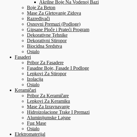
Akrilne Boje Na Vodenoj Bazi
Boje Za Beton
Mase Za Gletovanje Zidova
Razređivači
Osnovni Premazi (Podloge)
Gipsane Ploče i Prateći Program
Dekorativne Tehnike
Dekorativni Stiropor
Biocidna Sredstva
Ostalo
Fasaderi
Pribor Za Fasadere
Fasadne Boje, Fasade I Podloge
Lepkovi Za Stiropor
Izolacija
Ostalo
Keramičari
Pribor Za Keramičare
Lepkovi Za Keramiku
Mase Za Izravnavanje
Hidroizolacione Trake I Premazi
Aluminijumske Lajsne
Fug Mase
Ostalo
Elektromaterijal