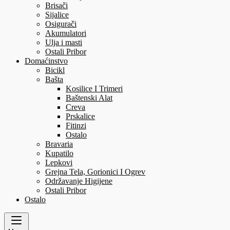
Brisači
Sijalice
Osigurači
Akumulatori
Ulja i masti
Ostali Pribor
Domaćinstvo
Bicikl
Bašta
Kosilice I Trimeri
Baštenski Alat
Creva
Prskalice
Fitinzi
Ostalo
Bravaria
Kupatilo
Lepkovi
Grejna Tela, Gorionici I Ogrev
Održavanje Higijene
Ostali Pribor
Ostalo