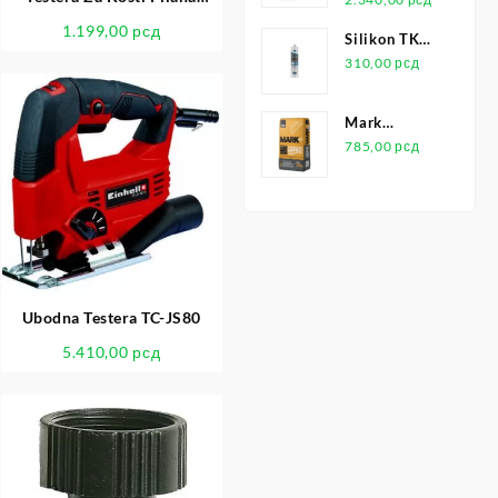
450mm
1.199,00
рсд
Silikon TKK
Universal
310,00
рсд
Transparentni
280ml
Mark
Univerzalno
785,00
рсд
Lepilo 25kg
Ubodna Testera TC-JS80
5.410,00
рсд