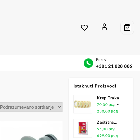
Pozovi
+381 21 828 886
Istaknuti Proizvodi
Krep Traka
–
70,00
рсд
230,00
рсд
Zaštitna
Folija
–
55,00
рсд
699,00
рсд