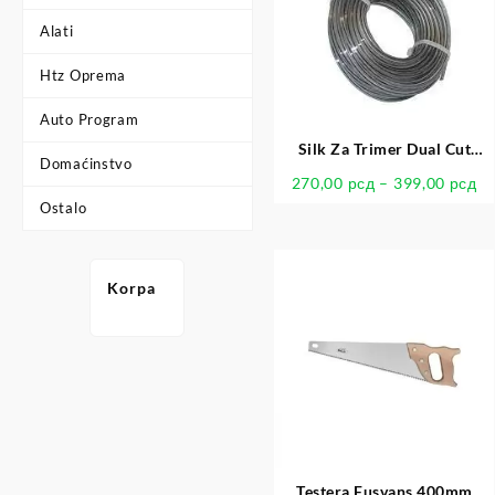
Alati
Htz Oprema
Auto Program
Silk Za Trimer Dual Cut
Domaćinstvo
Kocka Protech
270,00
рсд
–
399,00
рсд
Ostalo
Korpa
Testera Fusvans 400mm