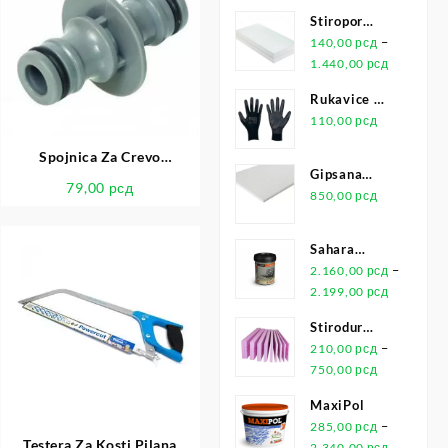
Stiropor
Jubizol EPS
–
140,00
рсд
F-WO
1.440,00
рсд
Rukavice Za
Montažu Pu
110,00
рсд
Leicht
Spojnica Za Crevo
Gipsana
Unutrašnja – 45136
79,00
рсд
Ploča
850,00
рсд
Sahara
Maxidecor
–
2.160,00
рсд
1L
2.199,00
рсд
Stirodur
XPS
–
210,00
рсд
750,00
рсд
MaxiPol
–
285,00
рсд
Testera Za Kosti Pilana
2.340,00
рсд