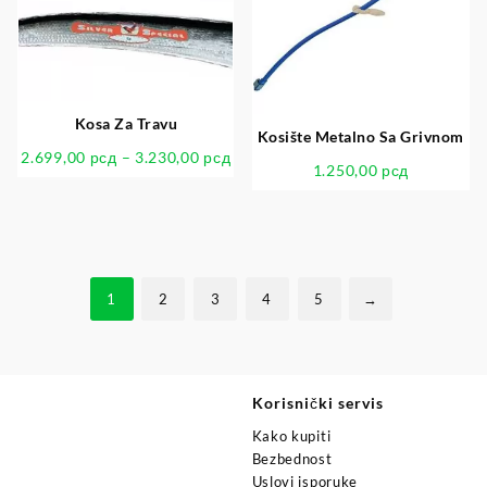
Kosa Za Travu
Kosište Metalno Sa Grivnom
2.699,00
рсд
–
3.230,00
рсд
1.250,00
рсд
1
2
3
4
5
→
Korisnički servis
Kako kupiti
Bezbednost
Uslovi isporuke