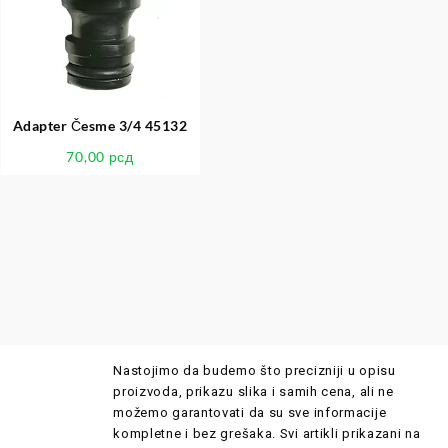
Adapter Česme 3/4 45132
70,00
рсд
Nastojimo da budemo što precizniji u opisu
proizvoda, prikazu slika i samih cena, ali ne
možemo garantovati da su sve informacije
kompletne i bez grešaka. Svi artikli prikazani na