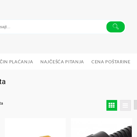
ČIN PLAĆANJA
NAJČEŠĆA PITANJA
CENA POŠTARINE
ta
ta