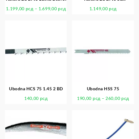
Podesivom Ručkom Beorol
1.199,00
рсд
–
1.699,00
рсд
1.149,00
рсд
Ubodna HCS 75 1.45 2 BD
Ubodna HSS 75
140,00
рсд
190,00
рсд
–
260,00
рсд