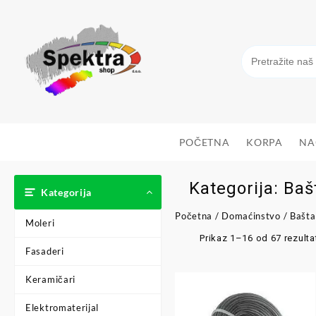
POČETNA
KORPA
NA
Kategorija:
Baš
Kategorija
Početna
/
Domaćinstvo
/ Bašta
Moleri
Prikaz 1–16 od 67 rezulta
Fasaderi
Keramičari
Elektromaterijal