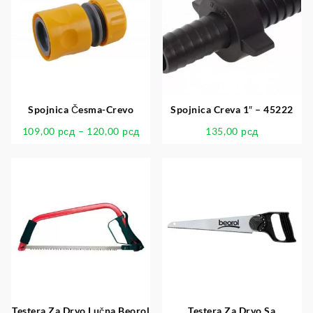
Spojnica Česma-Crevo
Spojnica Creva 1″ – 45222
109,00
рсд
–
120,00
рсд
135,00
рсд
Testera Za Drvo Lučna Beorol
Testera Za Drvo Sa