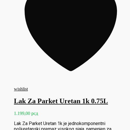
wishlist
Lak Za Parket Uretan 1k 0.75L
1.199,00
рсд
Lak Za Parket Uretan 1k je jednokomponentni
poliuretanski premaz visokog sjaja, namenjen za