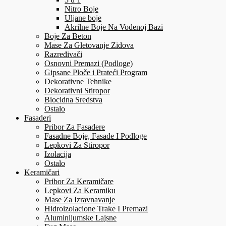
Nitro Boje
Uljane boje
Akrilne Boje Na Vodenoj Bazi
Boje Za Beton
Mase Za Gletovanje Zidova
Razređivači
Osnovni Premazi (Podloge)
Gipsane Ploče i Prateći Program
Dekorativne Tehnike
Dekorativni Stiropor
Biocidna Sredstva
Ostalo
Fasaderi
Pribor Za Fasadere
Fasadne Boje, Fasade I Podloge
Lepkovi Za Stiropor
Izolacija
Ostalo
Keramičari
Pribor Za Keramičare
Lepkovi Za Keramiku
Mase Za Izravnavanje
Hidroizolacione Trake I Premazi
Aluminijumske Lajsne