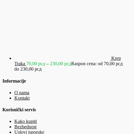
Krep
Traka
70,00
рсд
–
230,00
рсд
Raspon cena: od 70,00 рсд
do 230,00 рсд
Informacije
O nama
Kontakt
Korisnički servis
Kako kupiti
Bezbednost
Uslovi isporuke