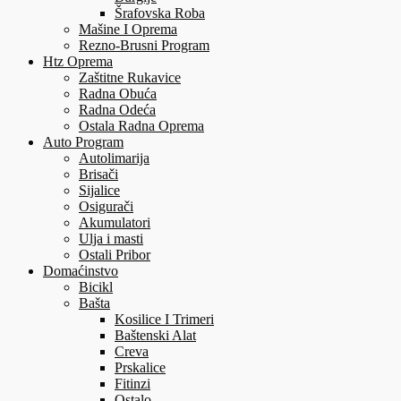
Šrafovska Roba
Mašine I Oprema
Rezno-Brusni Program
Htz Oprema
Zaštitne Rukavice
Radna Obuća
Radna Odeća
Ostala Radna Oprema
Auto Program
Autolimarija
Brisači
Sijalice
Osigurači
Akumulatori
Ulja i masti
Ostali Pribor
Domaćinstvo
Bicikl
Bašta
Kosilice I Trimeri
Baštenski Alat
Creva
Prskalice
Fitinzi
Ostalo