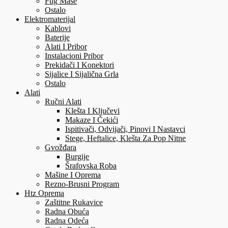
Fug Mase
Ostalo
Elektromaterijal
Kablovi
Baterije
Alati I Pribor
Instalacioni Pribor
Prekidači I Konektori
Sijalice I Sijalična Grla
Ostalo
Alati
Ručni Alati
Klešta I Ključevi
Makaze I Čekići
Ispitivači, Odvijači, Pinovi I Nastavci
Stege, Heftalice, Klešta Za Pop Nitne
Gvožđara
Burgije
Šrafovska Roba
Mašine I Oprema
Rezno-Brusni Program
Htz Oprema
Zaštitne Rukavice
Radna Obuća
Radna Odeća