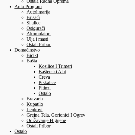
Ostala Radna Oprema
Auto Program
Autolimarija
Brisači
Sijalice
Osigurači
Akumulatori
Ulja i masti
Ostali Pribor
Domaćinstvo
Bicikl
Bašta
Kosilice I Trimeri
Baštenski Alat
Creva
Prskalice
Fitinzi
Ostalo
Bravaria
Kupatilo
Lepkovi
Grejna Tela, Gorionici I Ogrev
Održavanje Higijene
Ostali Pribor
Ostalo