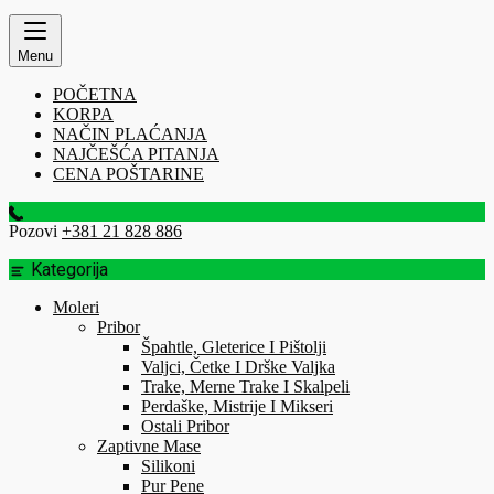
Menu
POČETNA
KORPA
NAČIN PLAĆANJA
NAJČEŠĆA PITANJA
CENA POŠTARINE
Pozovi
+381 21 828 886
Kategorija
Moleri
Pribor
Špahtle, Gleterice I Pištolji
Valjci, Četke I Drške Valjka
Trake, Merne Trake I Skalpeli
Perdaške, Mistrije I Mikseri
Ostali Pribor
Zaptivne Mase
Silikoni
Pur Pene