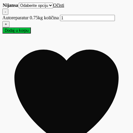
Nijansa
Očisti
-
Autoreparatur 0.75kg količina
+
Dodaj u korpu