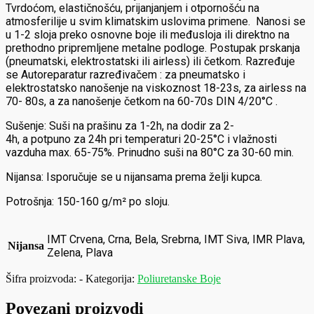
Tvrdoćom, elastičnošću, prijanjanjem i otpornošću na
atmosferilije u svim klimatskim uslovima primene. Nanosi se
u 1-2 sloja preko osnovne boje ili međusloja ili direktno na
prethodno pripremljene metalne podloge. Postupak prskanja
(pneumatski, elektrostatski ili airless) ili četkom. Razređuje
se Autoreparatur razređivačem : za pneumatsko i
elektrostatsko nanošenje na viskoznost 18-23s, za airless na
70- 80s, a za nanošenje četkom na 60-70s DIN 4/20°C .
Sušenje: Suši na prašinu za 1-2h, na dodir za 2-
4h, a potpuno za 24h pri temperaturi 20-25°C i vlažnosti
vazduha max. 65-75%. Prinudno suši na 80°C za 30-60 min.
Nijansa: Isporučuje se u nijansama prema želji kupca.
Potrošnja: 150-160 g/m² po sloju.
IMT Crvena, Crna, Bela, Srebrna, IMT Siva, IMR Plava,
Nijansa
Zelena, Plava
Šifra proizvoda:
-
Kategorija:
Poliuretanske Boje
Povezani proizvodi