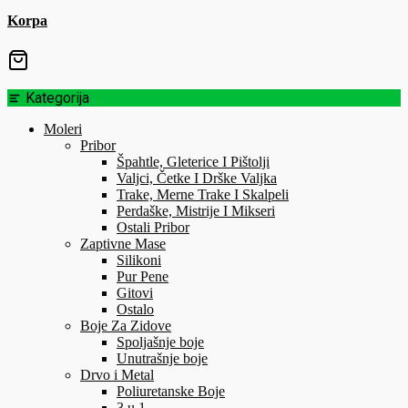
Korpa
Kategorija
Moleri
Pribor
Špahtle, Gleterice I Pištolji
Valjci, Četke I Drške Valjka
Trake, Merne Trake I Skalpeli
Perdaške, Mistrije I Mikseri
Ostali Pribor
Zaptivne Mase
Silikoni
Pur Pene
Gitovi
Ostalo
Boje Za Zidove
Spoljašnje boje
Unutrašnje boje
Drvo i Metal
Poliuretanske Boje
3 u 1