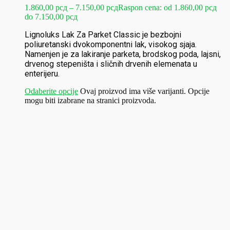
1.860,00
рсд
–
7.150,00
рсд
Raspon cena: od 1.860,00 рсд
do 7.150,00 рсд
Lignoluks Lak Za Parket Classic je bezbojni
poliuretanski dvokomponentni lak, visokog sjaja.
Namenjen je za lakiranje parketa, brodskog poda, lajsni,
drvenog stepeništa i sličnih drvenih elemenata u
enterijeru.
Odaberite opcije
Ovaj proizvod ima više varijanti. Opcije
mogu biti izabrane na stranici proizvoda.