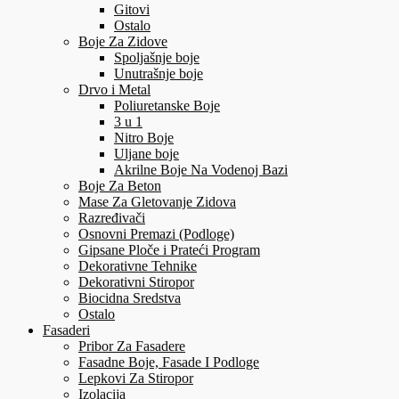
Gitovi
Ostalo
Boje Za Zidove
Spoljašnje boje
Unutrašnje boje
Drvo i Metal
Poliuretanske Boje
3 u 1
Nitro Boje
Uljane boje
Akrilne Boje Na Vodenoj Bazi
Boje Za Beton
Mase Za Gletovanje Zidova
Razređivači
Osnovni Premazi (Podloge)
Gipsane Ploče i Prateći Program
Dekorativne Tehnike
Dekorativni Stiropor
Biocidna Sredstva
Ostalo
Fasaderi
Pribor Za Fasadere
Fasadne Boje, Fasade I Podloge
Lepkovi Za Stiropor
Izolacija