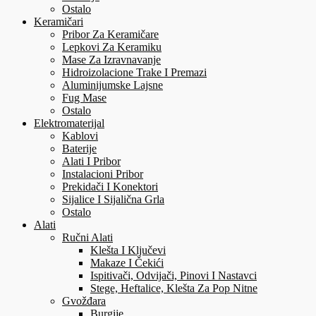
Ostalo
Keramičari
Pribor Za Keramičare
Lepkovi Za Keramiku
Mase Za Izravnavanje
Hidroizolacione Trake I Premazi
Aluminijumske Lajsne
Fug Mase
Ostalo
Elektromaterijal
Kablovi
Baterije
Alati I Pribor
Instalacioni Pribor
Prekidači I Konektori
Sijalice I Sijalična Grla
Ostalo
Alati
Ručni Alati
Klešta I Ključevi
Makaze I Čekići
Ispitivači, Odvijači, Pinovi I Nastavci
Stege, Heftalice, Klešta Za Pop Nitne
Gvožđara
Burgije