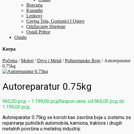
Bravaria
Kupatilo
Lepkovi
Grejna Tela, Gorionici I Ogrev
Održavanje Higijene
Ostali Pribor
Ostalo
Korpa
Početna
/
Moleri
/
Drvo i Metal
/
Poliuretanske Boje
/ Autoreparatur
0.75kg
Autoreparatur 0.75kg
960,00
рсд
–
1.199,00
рсд
Raspon cena: od 960,00 рсд do
1.199,00 рсд
Autoreparatur 0.75kg se koristi kao završna boja u sistemu za
repariranje putničkih automobila, kamiona, traktora i drugih
metalnih površina u metalnoj industriji.