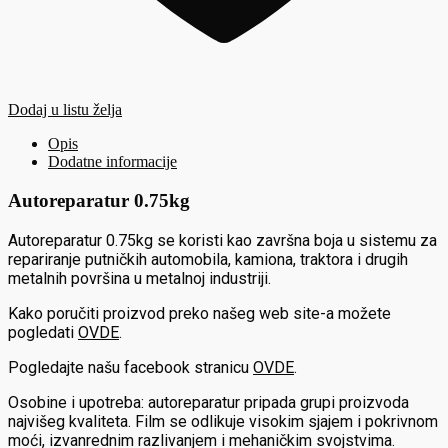
Dodaj u listu želja
Opis
Dodatne informacije
Autoreparatur 0.75kg
Autoreparatur 0.75kg se koristi kao završna boja u sistemu za
repariranje putničkih automobila, kamiona, traktora i drugih
metalnih površina u metalnoj industriji.
Kako poručiti proizvod preko našeg web site-a možete
pogledati
OVDE
.
Pogledajte našu facebook stranicu
OVDE
.
Osobine i upotreba: autoreparatur pripada grupi proizvoda
najvišeg kvaliteta. Film se odlikuje visokim sjajem i pokrivnom
moći, izvanrednim razlivanjem i mehaničkim svojstvima.