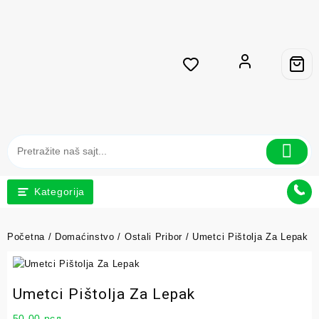
Kategorija
Početna
/
Domaćinstvo
/
Ostali Pribor
/ Umetci Pištolja Za Lepak
Umetci Pištolja Za Lepak
50,00
рсд