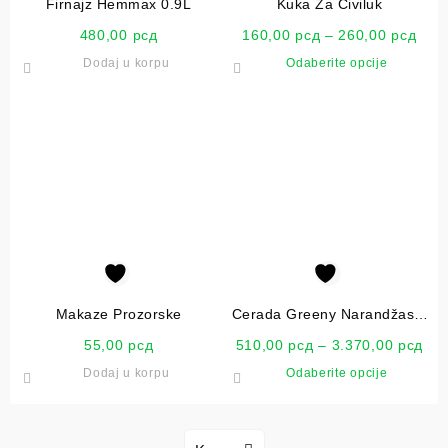
Firnajz Hemmax 0.9L
Kuka Za Čiviluk
480,00
рсд
160,00
рсд
–
260,00
рсд
Dodaj u korpu
Odaberite opcije
Makaze Prozorske
Cerada Greeny Narandžasta
120g
55,00
рсд
510,00
рсд
–
3.370,00
рсд
Dodaj u korpu
Odaberite opcije