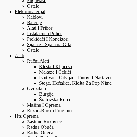
Fug Mase
Ostalo
Elektromaterijal
Kablovi
Baterije
Alati I Pribor
Instalacioni Pribor
Prekidači I Konektori
Sijalice I Sijalična Grla
Ostalo
Alati
Ručni Alati
Klešta I Ključevi
Makaze I Čekići
Ispitivači, Odvijači, Pinovi I Nastavci
Stege, Heftalice, Klešta Za Pop Nitne
Gvožđara
Burgije
Šrafovska Roba
Mašine I Oprema
Rezno-Brusni Program
Htz Oprema
Zaštitne Rukavice
Radna Obuća
Radna Odeća