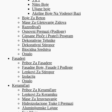
Nitro Boje
Uljane boje
Akrilne Boje Na Vodenoj Bazi
Boje Za Beton
Mase Za Gletovanje Zidova
Razređivači
Osnovni Premazi (Podloge)
Gipsane Ploče i Prateći Program
Dekorativne Tehnike
Dekorativni Stiropor
Biocidna Sredstva
Ostalo
Fasaderi
Pribor Za Fasadere
Fasadne Boje, Fasade I Podloge
Lepkovi Za Stiropor
Izolacija
Ostalo
Keramičari
Pribor Za Keramičare
Lepkovi Za Keramiku
Mase Za Izravnavanje
Hidroizolacione Trake I Premazi
Aluminijumske Lajsne