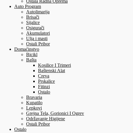
Ostala Radna Oprema
Auto Program
Autolimarija
Brisači
Sijalice
Osigurači
Akumulatori
Ulja i masti
Ostali Pribor
Domaćinstvo
Bicikl
Bašta
Kosilice I Trimeri
Baštenski Alat
Creva
Prskalice
Fitinzi
Ostalo
Bravaria
Kupatilo
Lepkovi
Grejna Tela, Gorionici I Ogrev
Održavanje Higijene
Ostali Pribor
Ostalo