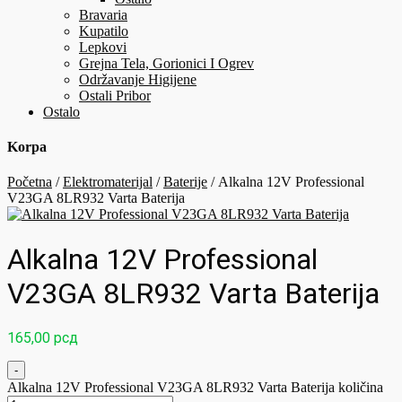
Bravaria
Kupatilo
Lepkovi
Grejna Tela, Gorionici I Ogrev
Održavanje Higijene
Ostali Pribor
Ostalo
Korpa
Početna
/
Elektromaterijal
/
Baterije
/ Alkalna 12V Professional
V23GA 8LR932 Varta Baterija
Alkalna 12V Professional
V23GA 8LR932 Varta Baterija
165,00
рсд
-
Alkalna 12V Professional V23GA 8LR932 Varta Baterija količina