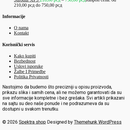
210,00 рсд do 750,00 рсд
Informacije
O nama
Kontakt
Korisnički servis
Kako kupiti
Bezbednost
Uslovi isporuke
Žalbe I Primedbe
Politika Privatnosti
Nastojimo da budemo što precizniji u opisu proizvoda,
prikazu slika i samih cena, ali ne možemo garantovati da su
sve informacije kompletne i bez grešaka. Svi artikli prikazani
na sajtu su deo naše ponude i ne podrazumeva da su
dostupni u svakom trenutku.
© 2026
Spektra shop
Designed by
Themehunk WordPress