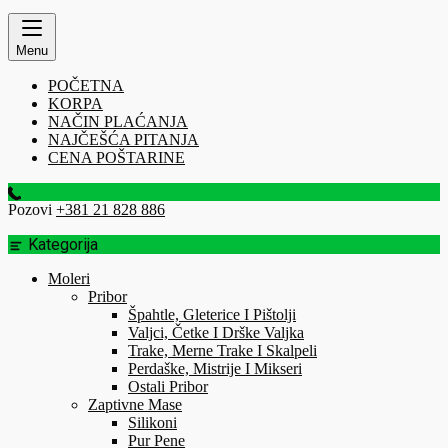
Menu
POČETNA
KORPA
NAČIN PLAĆANJA
NAJČEŠĆA PITANJA
CENA POŠTARINE
Pozovi
+381 21 828 886
Kategorija
Moleri
Pribor
Špahtle, Gleterice I Pištolji
Valjci, Četke I Drške Valjka
Trake, Merne Trake I Skalpeli
Perdaške, Mistrije I Mikseri
Ostali Pribor
Zaptivne Mase
Silikoni
Pur Pene