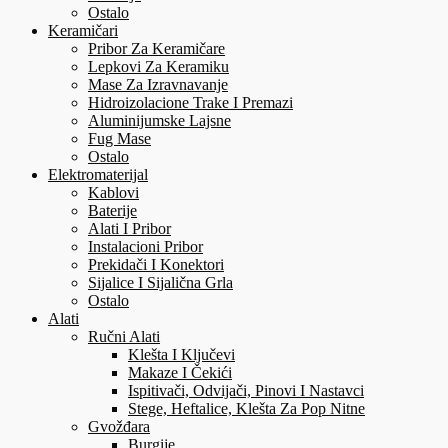
Ostalo
Keramičari
Pribor Za Keramičare
Lepkovi Za Keramiku
Mase Za Izravnavanje
Hidroizolacione Trake I Premazi
Aluminijumske Lajsne
Fug Mase
Ostalo
Elektromaterijal
Kablovi
Baterije
Alati I Pribor
Instalacioni Pribor
Prekidači I Konektori
Sijalice I Sijalična Grla
Ostalo
Alati
Ručni Alati
Klešta I Ključevi
Makaze I Čekići
Ispitivači, Odvijači, Pinovi I Nastavci
Stege, Heftalice, Klešta Za Pop Nitne
Gvožđara
Burgije