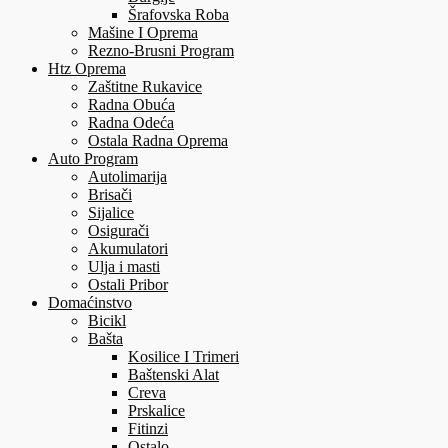
Šrafovska Roba
Mašine I Oprema
Rezno-Brusni Program
Htz Oprema
Zaštitne Rukavice
Radna Obuća
Radna Odeća
Ostala Radna Oprema
Auto Program
Autolimarija
Brisači
Sijalice
Osigurači
Akumulatori
Ulja i masti
Ostali Pribor
Domaćinstvo
Bicikl
Bašta
Kosilice I Trimeri
Baštenski Alat
Creva
Prskalice
Fitinzi
Ostalo