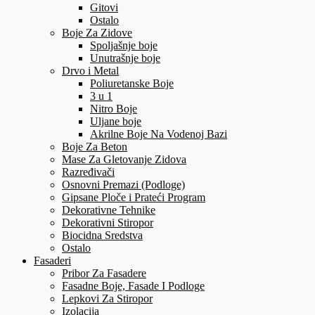
Gitovi
Ostalo
Boje Za Zidove
Spoljašnje boje
Unutrašnje boje
Drvo i Metal
Poliuretanske Boje
3 u 1
Nitro Boje
Uljane boje
Akrilne Boje Na Vodenoj Bazi
Boje Za Beton
Mase Za Gletovanje Zidova
Razređivači
Osnovni Premazi (Podloge)
Gipsane Ploče i Prateći Program
Dekorativne Tehnike
Dekorativni Stiropor
Biocidna Sredstva
Ostalo
Fasaderi
Pribor Za Fasadere
Fasadne Boje, Fasade I Podloge
Lepkovi Za Stiropor
Izolacija