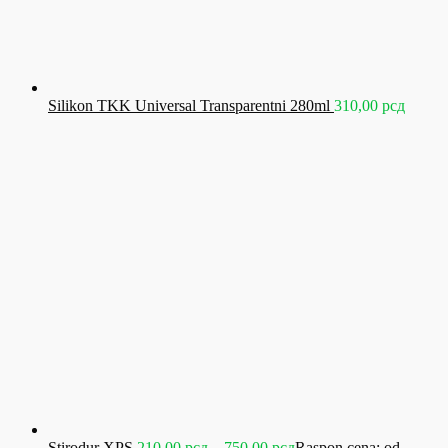
Silikon TKK Universal Transparentni 280ml
310,00
рсд
Stirodur XPS
210,00
рсд
–
750,00
рсд
Raspon cena: od