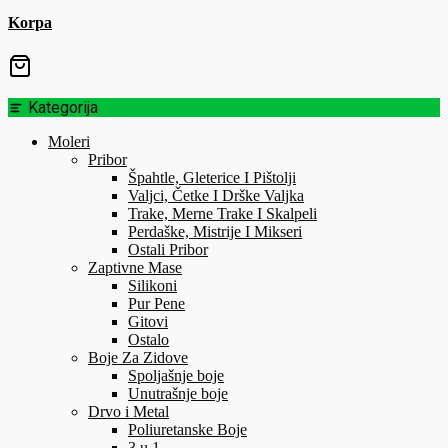
Korpa
Kategorija
Moleri
Pribor
Špahtle, Gleterice I Pištolji
Valjci, Četke I Drške Valjka
Trake, Merne Trake I Skalpeli
Perdaške, Mistrije I Mikseri
Ostali Pribor
Zaptivne Mase
Silikoni
Pur Pene
Gitovi
Ostalo
Boje Za Zidove
Spoljašnje boje
Unutrašnje boje
Drvo i Metal
Poliuretanske Boje
3 u 1