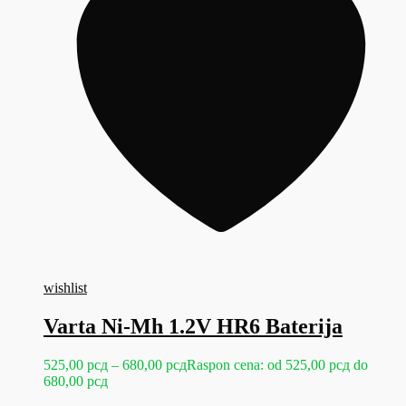
wishlist
Varta Ni-Mh 1.2V HR6 Baterija
525,00
рсд
–
680,00
рсд
Raspon cena: od 525,00 рсд do
680,00 рсд