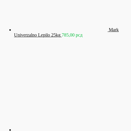
Mark
Univerzalno Lepilo 25kg
785,00
рсд