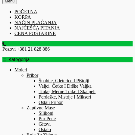
Menu
POČETNA
KORPA
NAČIN PLAĆANJA
NAJČEŠĆA PITANJA
CENA POŠTARINE
Pozovi
+381 21 828 886
Kategorija
Moleri
Pribor
Špahtle, Gleterice I Pištolji
Valjci, Četke I Drške Valjka
Trake, Merne Trake I Skalpeli
Perdaške, Mistrije I Mikseri
Ostali Pribor
Zaptivne Mase
Silikoni
Pur Pene
Gitovi
Ostalo
Boje Za Zidove