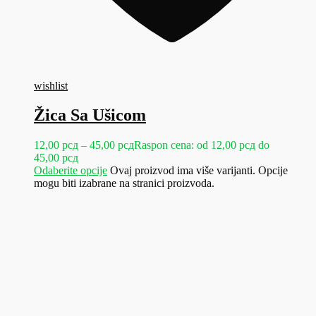
wishlist
Žica Sa Ušicom
12,00
рсд
–
45,00
рсд
Raspon cena: od 12,00 рсд do
45,00 рсд
Odaberite opcije
Ovaj proizvod ima više varijanti. Opcije
mogu biti izabrane na stranici proizvoda.