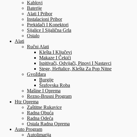
Kablovi
Baterije
Alati I Pribor
Instalacioni Pribor
Prekidači I Konektori
Sijalice I Sijalična Grla
Ostalo
Alati
Ručni Alati
Klešta I Ključevi
Makaze I Čekići
Ispitivači, Odvijači, Pinovi I Nastavci
Stege, Heftalice, Klešta Za Pop Nitne
Gvožđara
Burgije
Šrafovska Roba
Mašine I Oprema
Rezno-Brusni Program
Htz Oprema
Zaštitne Rukavice
Radna Obuća
Radna Odeća
Ostala Radna Oprema
Auto Program
Autolimarija