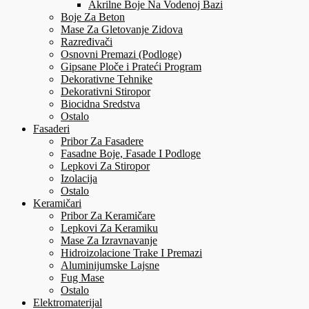
Akrilne Boje Na Vodenoj Bazi
Boje Za Beton
Mase Za Gletovanje Zidova
Razređivači
Osnovni Premazi (Podloge)
Gipsane Ploče i Prateći Program
Dekorativne Tehnike
Dekorativni Stiropor
Biocidna Sredstva
Ostalo
Fasaderi
Pribor Za Fasadere
Fasadne Boje, Fasade I Podloge
Lepkovi Za Stiropor
Izolacija
Ostalo
Keramičari
Pribor Za Keramičare
Lepkovi Za Keramiku
Mase Za Izravnavanje
Hidroizolacione Trake I Premazi
Aluminijumske Lajsne
Fug Mase
Ostalo
Elektromaterijal