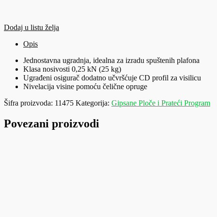
Dodaj u listu želja
Opis
Jednostavna ugradnja, idealna za izradu spuštenih plafona
Klasa nosivosti 0,25 kN (25 kg)
Ugrađeni osigurač dodatno učvršćuje CD profil za visilicu
Nivelacija visine pomoću čelične opruge
Šifra proizvoda:
11475
Kategorija:
Gipsane Ploče i Prateći Program
Povezani proizvodi