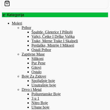
Kategorija
Moleri
Pribor
Špahtle, Gleterice I Pištolji
Valjci, Četke I Drške Valjka
Trake, Merne Trake I Skalpeli
Perdaške, Mistrije I Mikseri
Ostali Pribor
Zaptivne Mase
Silikoni
Pur Pene
Gitovi
Ostalo
Boje Za Zidove
Spoljašnje boje
Unutrašnje boje
Drvo i Metal
Poliuretanske Boje
3 u 1
Nitro Boje
Uljane boje