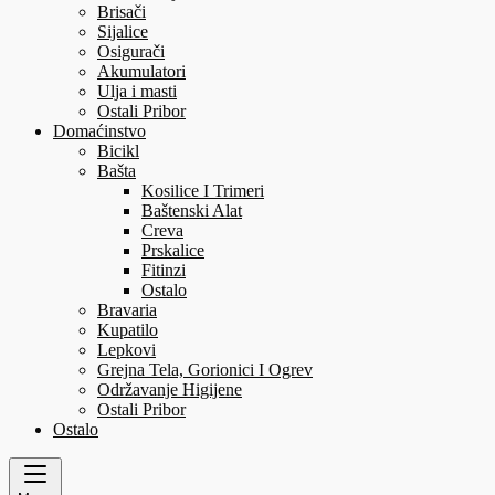
Brisači
Sijalice
Osigurači
Akumulatori
Ulja i masti
Ostali Pribor
Domaćinstvo
Bicikl
Bašta
Kosilice I Trimeri
Baštenski Alat
Creva
Prskalice
Fitinzi
Ostalo
Bravaria
Kupatilo
Lepkovi
Grejna Tela, Gorionici I Ogrev
Održavanje Higijene
Ostali Pribor
Ostalo