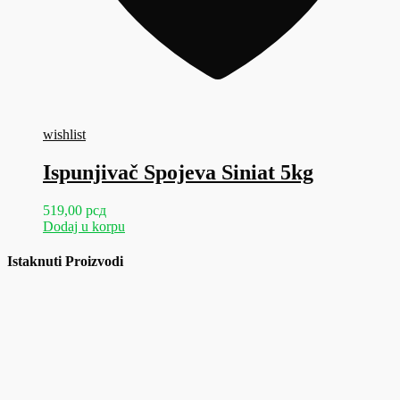
wishlist
Ispunjivač Spojeva Siniat 5kg
519,00
рсд
Dodaj u korpu
Istaknuti Proizvodi