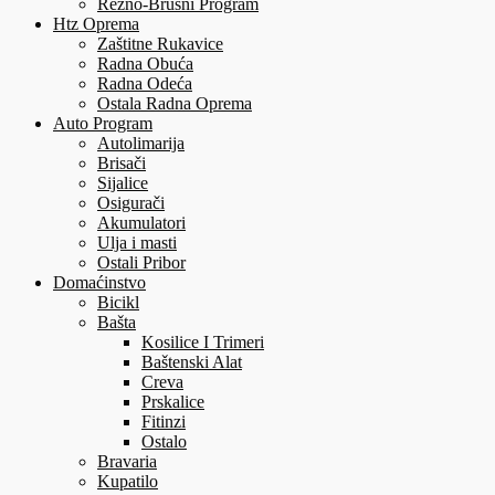
Rezno-Brusni Program
Htz Oprema
Zaštitne Rukavice
Radna Obuća
Radna Odeća
Ostala Radna Oprema
Auto Program
Autolimarija
Brisači
Sijalice
Osigurači
Akumulatori
Ulja i masti
Ostali Pribor
Domaćinstvo
Bicikl
Bašta
Kosilice I Trimeri
Baštenski Alat
Creva
Prskalice
Fitinzi
Ostalo
Bravaria
Kupatilo