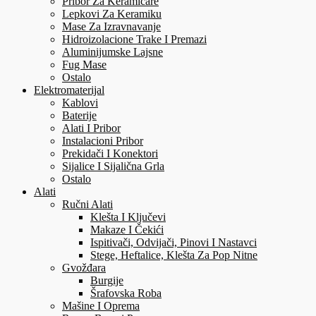
Pribor Za Keramičare
Lepkovi Za Keramiku
Mase Za Izravnavanje
Hidroizolacione Trake I Premazi
Aluminijumske Lajsne
Fug Mase
Ostalo
Elektromaterijal
Kablovi
Baterije
Alati I Pribor
Instalacioni Pribor
Prekidači I Konektori
Sijalice I Sijalična Grla
Ostalo
Alati
Ručni Alati
Klešta I Ključevi
Makaze I Čekići
Ispitivači, Odvijači, Pinovi I Nastavci
Stege, Heftalice, Klešta Za Pop Nitne
Gvožđara
Burgije
Šrafovska Roba
Mašine I Oprema