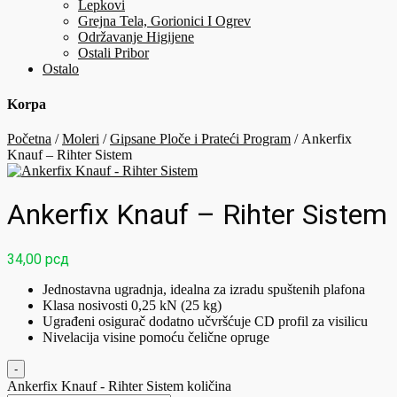
Lepkovi
Grejna Tela, Gorionici I Ogrev
Održavanje Higijene
Ostali Pribor
Ostalo
Korpa
Početna
/
Moleri
/
Gipsane Ploče i Prateći Program
/ Ankerfix
Knauf – Rihter Sistem
Ankerfix Knauf – Rihter Sistem
34,00
рсд
Jednostavna ugradnja, idealna za izradu spuštenih plafona
Klasa nosivosti 0,25 kN (25 kg)
Ugrađeni osigurač dodatno učvršćuje CD profil za visilicu
Nivelacija visine pomoću čelične opruge
-
Ankerfix Knauf - Rihter Sistem količina