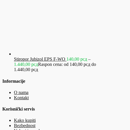
Stiropor Jubizol EPS F-WO
140,00
рсд
–
1.440,00
рсд
Raspon cena: od 140,00 рсд do
1.440,00 рсд
Informacije
O nama
Kontakt
Korisnički servis
Kako kupiti
Bezbednost