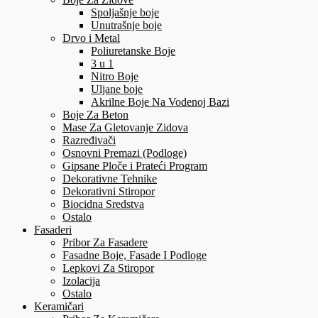
Spoljašnje boje
Unutrašnje boje
Drvo i Metal
Poliuretanske Boje
3 u 1
Nitro Boje
Uljane boje
Akrilne Boje Na Vodenoj Bazi
Boje Za Beton
Mase Za Gletovanje Zidova
Razređivači
Osnovni Premazi (Podloge)
Gipsane Ploče i Prateći Program
Dekorativne Tehnike
Dekorativni Stiropor
Biocidna Sredstva
Ostalo
Fasaderi
Pribor Za Fasadere
Fasadne Boje, Fasade I Podloge
Lepkovi Za Stiropor
Izolacija
Ostalo
Keramičari