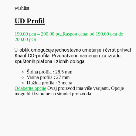
wishlist
UD Profil
190,00
рсд
–
200,00
рсд
Raspon cena: od 190,00 рсд do
200,00 рсд
U-oblik omogućuje jednostavno umetanje i čvrst prihvat
Knauf CD-profila. Prvenstveno namenjen za izradu
spuštenih plafona i zidnih obloga.
Širina profila : 28,5 mm
Visina profila : 27 mm
Dužina profila : 3 metra
Odaberite opcije
Ovaj proizvod ima više varijanti. Opcije
mogu biti izabrane na stranici proizvoda.