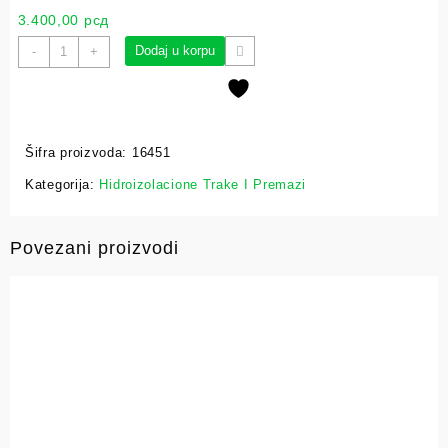
3.400,00
рсд
Dodaj u korpu
-
+
Šifra proizvoda:
16451
Kategorija:
Hidroizolacione Trake I Premazi
Povezani proizvodi