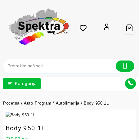
Kategorija
Početna
/
Auto Program
/
Autolimarija
/ Body 950 1L
Body 950 1L
770,00
рсд