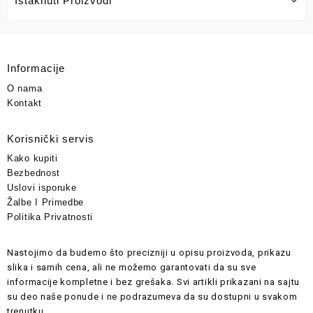
Istaknuti Proizvodi
Informacije
O nama
Kontakt
Korisnički servis
Kako kupiti
Bezbednost
Uslovi isporuke
Žalbe I Primedbe
Politika Privatnosti
Nastojimo da budemo što precizniji u opisu proizvoda, prikazu
slika i samih cena, ali ne možemo garantovati da su sve
informacije kompletne i bez grešaka. Svi artikli prikazani na sajtu
su deo naše ponude i ne podrazumeva da su dostupni u svakom
trenutku.