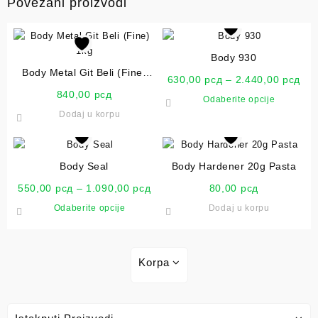
Povezani proizvodi
Body 930
Body Metal Git Beli (Fine)
630,00
рсд
–
2.440,00
рсд
1kg
840,00
рсд
Odaberite opcije
Dodaj u korpu
Body Seal
Body Hardener 20g Pasta
550,00
рсд
–
1.090,00
рсд
80,00
рсд
Odaberite opcije
Dodaj u korpu
Korpa