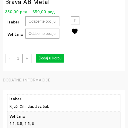
Brava AB Metal
350,00
рсд
–
650,00
рсд
Izaberi
Veličina
Dodaj u korpu
-
+
DODATNE INFORMACIJE
Izaberi
Ključ, Cilindar, Jezičak
Veličina
2.5, 3.5, 6.5, 8