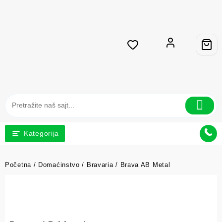
Kategorija
Početna
/
Domaćinstvo
/
Bravaria
/ Brava AB Metal