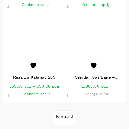
Odaberite opcije
Odaberite opcije
Reza Za Katanac 285
Cilindar Klas/Bane –
1851.61.400
565,00
рсд
–
590,00
рсд
1.069,00
рсд
Odaberite opcije
Dodaj u korpu
Korpa