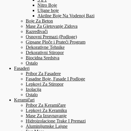
Nitro Boje
Uljane boje
Akrilne Boje Na Vodenoj Bazi
Boje Za Beton
Mase Za Gletovanje Zidova
Razređivači
Osnovni Premazi (Podloge)
Gipsane Ploče i Prateći Program
Dekorativne Tehnike
Dekorativni Stiropor
Biocidna Sredstva
Ostalo
Fasaderi
Pribor Za Fasadere
Fasadne Boje, Fasade I Podloge
Lepkovi Za Stiropor
Izolacija
Ostalo
Keramičari
Pribor Za Keramičare
Lepkovi Za Keramiku
Mase Za Izravnavanje
Hidroizolacione Trake I Premazi
Aluminijumske Lajsne