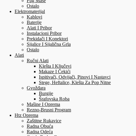
Fug Mase
Ostalo
Elektromaterijal
Kablovi
Baterije
Alati I Pribor
Instalacioni Pribor
Prekidači I Konektori
Sijalice I Sijalična Grla
Ostalo
Alati
Ručni Alati
Klešta I Ključevi
Makaze I Čekići
Ispitivači, Odvijači, Pinovi I Nastavci
Stege, Heftalice, Klešta Za Pop Nitne
Gvožđara
Burgije
Šrafovska Roba
Mašine I Oprema
Rezno-Brusni Program
Htz Oprema
Zaštitne Rukavice
Radna Obuća
Radna Odeća