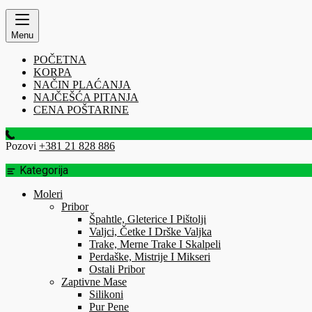
Menu
POČETNA
KORPA
NAČIN PLAĆANJA
NAJČEŠĆA PITANJA
CENA POŠTARINE
Pozovi
+381 21 828 886
Kategorija
Moleri
Pribor
Špahtle, Gleterice I Pištolji
Valjci, Četke I Drške Valjka
Trake, Merne Trake I Skalpeli
Perdaške, Mistrije I Mikseri
Ostali Pribor
Zaptivne Mase
Silikoni
Pur Pene