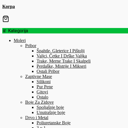
Korpa
Kategorija
Moleri
Pribor
Špahtle, Gleterice I Pištolji
Valjci, Četke I Drške Valjka
Trake, Merne Trake I Skalpeli
Perdaške, Mistrije I Mikseri
Ostali Pribor
Zaptivne Mase
Silikoni
Pur Pene
Gitovi
Ostalo
Boje Za Zidove
Spoljašnje boje
Unutrašnje boje
Drvo i Metal
Poliuretanske Boje
3 u 1