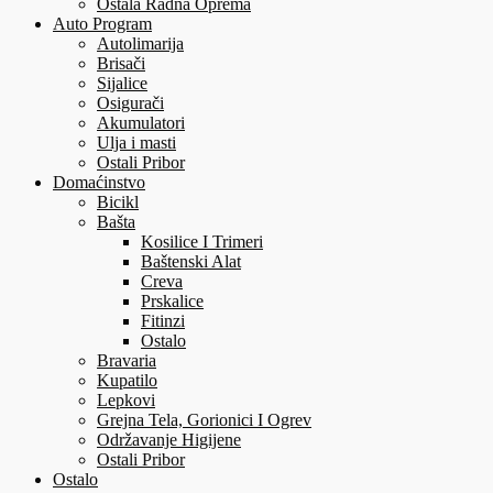
Ostala Radna Oprema
Auto Program
Autolimarija
Brisači
Sijalice
Osigurači
Akumulatori
Ulja i masti
Ostali Pribor
Domaćinstvo
Bicikl
Bašta
Kosilice I Trimeri
Baštenski Alat
Creva
Prskalice
Fitinzi
Ostalo
Bravaria
Kupatilo
Lepkovi
Grejna Tela, Gorionici I Ogrev
Održavanje Higijene
Ostali Pribor
Ostalo