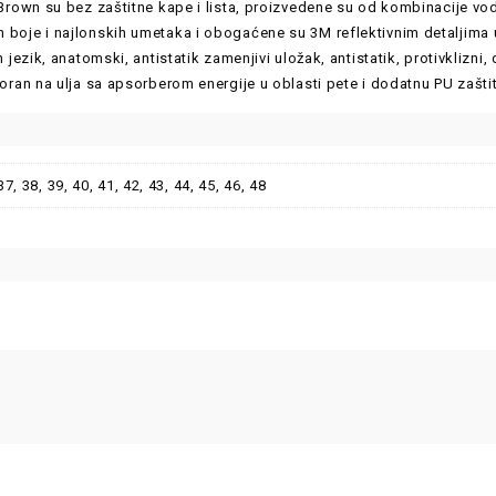
 Brown su bez zaštitne kape i lista, proizvedene su od kombinacije v
boje i najlonskih umetaka i obogaćene su 3M reflektivnim detaljima u
n jezik, anatomski, antistatik zamenjivi uložak, antistatik, protivklizni
poran na ulja sa apsorberom energije u oblasti pete i dodatnu PU zaštit
37, 38, 39, 40, 41, 42, 43, 44, 45, 46, 48