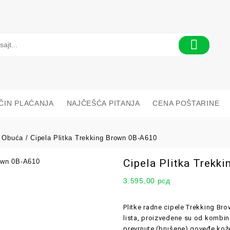
ČIN PLAĆANJA
NAJČEŠĆA PITANJA
CENA POŠTARINE
 Obuća
/ Cipela Plitka Trekking Brown 0B-A610
Cipela Plitka Trekk
3.595,00
рсд
Plitke radne cipele Trekking Bro
lista, proizvedene su od kombi
prevrnute (brušene) goveđe kože