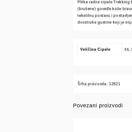
Plitke radne cipele Trekking
(brušene) goveđe kože braon 
tekstilnu postavu i postavlje
dvostruke gustine koji je ot
Veličina Cipele
36, 
Šifra proizvoda:
12821
Povezani proizvodi