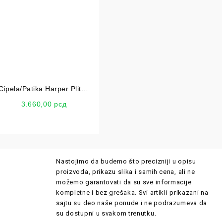
Cipela/Patika Harper Plitka
OB-CM100
3.660,00
рсд
Nastojimo da budemo što precizniji u opisu
proizvoda, prikazu slika i samih cena, ali ne
možemo garantovati da su sve informacije
kompletne i bez grešaka. Svi artikli prikazani na
sajtu su deo naše ponude i ne podrazumeva da
su dostupni u svakom trenutku.