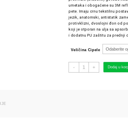
umetaka i obogaćene su 3M refle
pete. Imaju crnu tekstilnu postav
jezik, anatomski, antistatik zamen
protivklizni, dvoslojni đon od p
koji je otporan na ulja sa apsor
i dodatnu PU zaštitu za prednji 
Veličina Cipele
-
+
Dodaj u kor
IJE