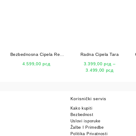
Bezbednosna Cipela Rea
Radna Cipela Tara
S1 Plitka
4.599,00
рсд
3.399,00
рсд
–
3.499,00
рсд
Korisnički servis
Kako kupiti
Bezbednost
Uslovi isporuke
Žalbe I Primedbe
Politika Privatnosti