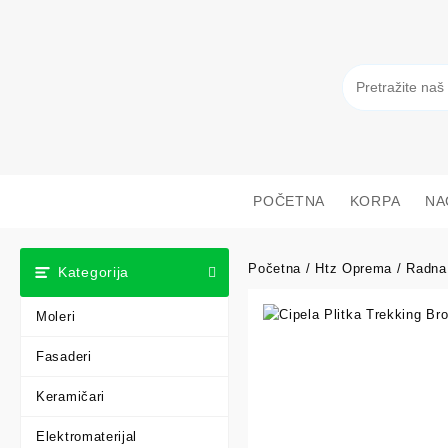
POČETNA
KORPA
NA
Početna
/
Htz Oprema
/
Radna
Kategorija
Moleri
Fasaderi
Keramičari
Elektromaterijal