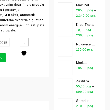
280ml
ktivnim detaljima u predelu
MaxiPol
u i postavljen
–
285,00
рсд
jivi uložak, antistatik,
2.340,00
рсд
oliuretana dvostruke gustine
Krep Traka
berom energije u oblasti pete
–
70,00
рсд
deo cipele.
230,00
рсд
Rukavice Za
Montažu Pu
110,00
рсд
Leicht
pu
Mark
Univerzalno
785,00
рсд
Lepilo 25kg
Zaštitna
Folija
–
55,00
рсд
699,00
рсд
Stirodur
XPS
–
210,00
рсд