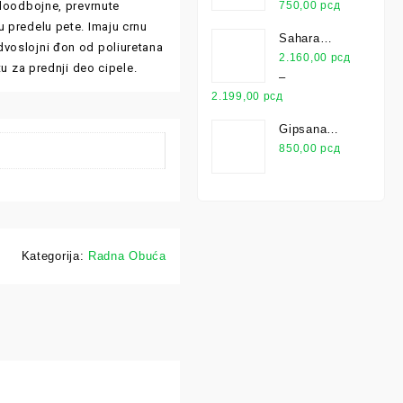
odoodbojne, prevrnute
750,00
рсд
 predelu pete. Imaju crnu
Sahara
, dvoslojni đon od poliuretana
Maxidecor
2.160,00
рсд
u za prednji deo cipele.
1L
–
2.199,00
рсд
Gipsana
Ploča
850,00
рсд
Kategorija:
Radna Obuća