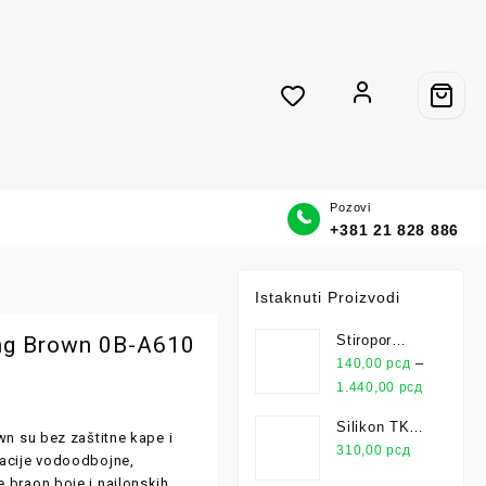
Pozovi
+381 21 828 886
Istaknuti Proizvodi
ing Brown 0B-A610
Stiropor
Jubizol EPS
–
140,00
рсд
F-WO
1.440,00
рсд
Silikon TKK
wn su bez zaštitne kape i
Universal
310,00
рсд
nacije vodoodbojne,
Transparentni
 braon boje i najlonskih