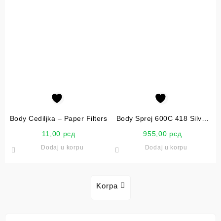
Body Cediljka – Paper Filters
Body Sprej 600C 418 Silver
400ml
11,00
рсд
955,00
рсд
Dodaj u korpu
Dodaj u korpu
Korpa