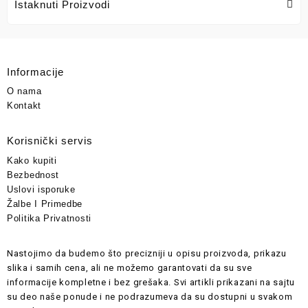
Istaknuti Proizvodi
Informacije
O nama
Kontakt
Korisnički servis
Kako kupiti
Bezbednost
Uslovi isporuke
Žalbe I Primedbe
Politika Privatnosti
Nastojimo da budemo što precizniji u opisu proizvoda, prikazu
slika i samih cena, ali ne možemo garantovati da su sve
informacije kompletne i bez grešaka. Svi artikli prikazani na sajtu
su deo naše ponude i ne podrazumeva da su dostupni u svakom