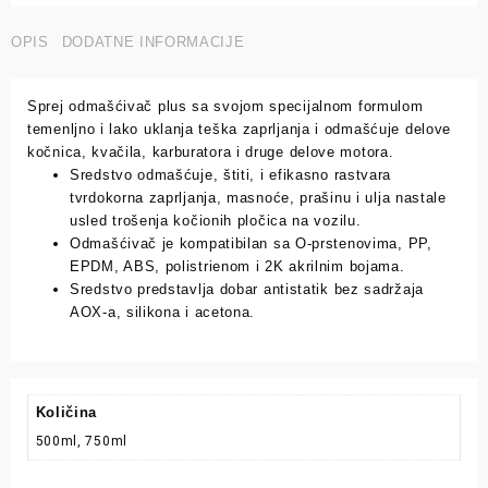
OPIS
DODATNE INFORMACIJE
Sprej odmašćivač plus sa svojom specijalnom formulom
temenljno i lako uklanja teška zaprljanja i odmašćuje delove
kočnica, kvačila, karburatora i druge delove motora.
Sredstvo odmašćuje, štiti, i efikasno rastvara
tvrdokorna zaprljanja, masnoće, prašinu i ulja nastale
usled trošenja kočionih pločica na vozilu.
Odmašćivač je kompatibilan sa O-prstenovima, PP,
EPDM, ABS, polistrienom i 2K akrilnim bojama.
Sredstvo predstavlja dobar antistatik bez sadržaja
AOX-a, silikona i acetona.
Količina
500ml, 750ml