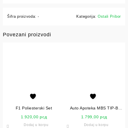
Šifra proizvoda:
-
Kategorija:
Ostali Pribor
Povezani proizvodi
F1 Poliesterski Set
Auto Apoteka MBS TIP-B
SRPS Z. B2001
1.920,00
рсд
1.799,00
рсд
Dodaj u korpu
Dodaj u korpu