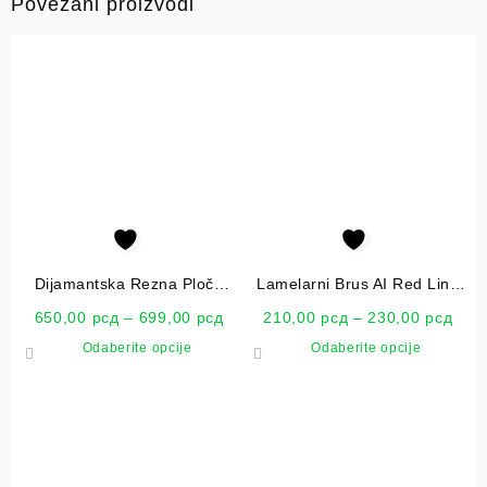
Povezani proizvodi
Dijamantska Rezna Ploča
Lamelarni Brus AI Red Line
Wurth
Wurth 115×22
650,00
рсд
–
699,00
рсд
210,00
рсд
–
230,00
рсд
Odaberite opcije
Odaberite opcije