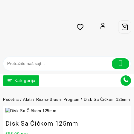
Kategorija
Početna
/
Alati
/
Rezno-Brusni Program
/ Disk Sa Čičkom 125mm
Disk Sa Čičkom 125mm
555,00
рсд