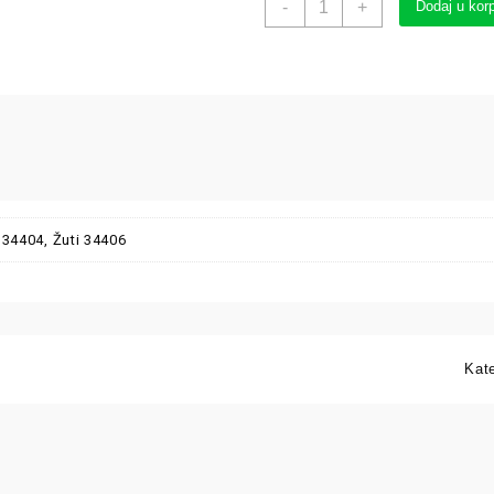
-
+
Dodaj u kor
 34404, Žuti 34406
Kat