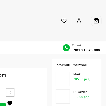
Pozovi
+381 21 828 886
Istaknuti Proizvodi
rom
Mark
Univerzalno
785,00
рсд
Lepilo 25kg
Rukavice Za
Montažu Pu
110,00
рсд
Leicht