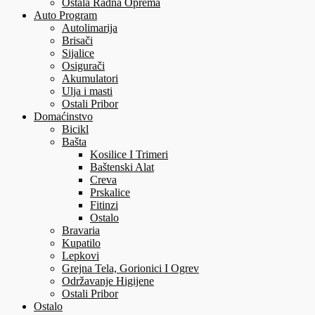
Ostala Radna Oprema
Auto Program
Autolimarija
Brisači
Sijalice
Osigurači
Akumulatori
Ulja i masti
Ostali Pribor
Domaćinstvo
Bicikl
Bašta
Kosilice I Trimeri
Baštenski Alat
Creva
Prskalice
Fitinzi
Ostalo
Bravaria
Kupatilo
Lepkovi
Grejna Tela, Gorionici I Ogrev
Održavanje Higijene
Ostali Pribor
Ostalo