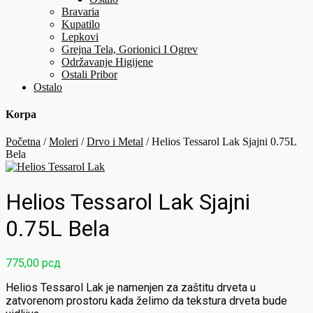
Bravaria
Kupatilo
Lepkovi
Grejna Tela, Gorionici I Ogrev
Održavanje Higijene
Ostali Pribor
Ostalo
Korpa
Početna
/
Moleri
/
Drvo i Metal
/ Helios Tessarol Lak Sjajni 0.75L
Bela
Helios Tessarol Lak Sjajni
0.75L Bela
775,00
рсд
Helios Tessarol Lak je namenjen za zaštitu drveta u
zatvorenom prostoru kada želimo da tekstura drveta bude