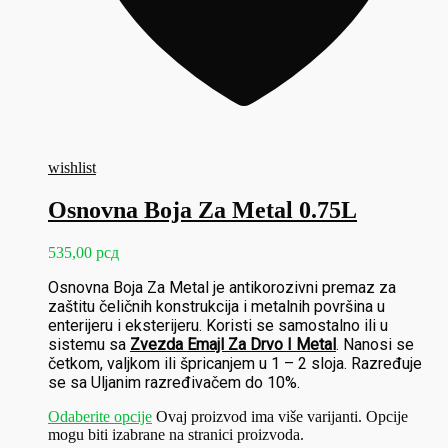
wishlist
Osnovna Boja Za Metal 0.75L
535,00
рсд
Osnovna Boja Za Metal je antikorozivni premaz za
zaštitu čeličnih konstrukcija i metalnih površina u
enterijeru i eksterijeru. Koristi se samostalno ili u
sistemu sa
Zvezda Emajl Za Drvo I Metal
. Nanosi se
četkom, valjkom ili špricanjem u 1 – 2 sloja. Razređuje
se sa Uljanim razređivačem do 10%.
Odaberite opcije
Ovaj proizvod ima više varijanti. Opcije
mogu biti izabrane na stranici proizvoda.