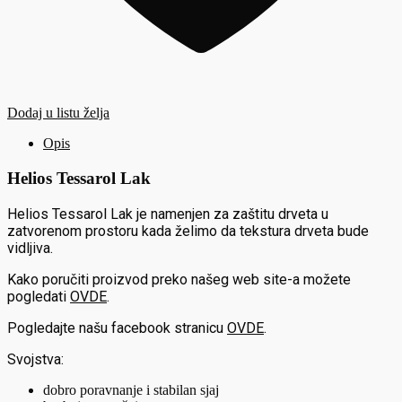
Dodaj u listu želja
Opis
Helios Tessarol Lak
Helios Tessarol Lak je namenjen za zaštitu drveta u
zatvorenom prostoru kada želimo da tekstura drveta bude
vidljiva.
Kako poručiti proizvod preko našeg web site-a možete
pogledati
OVDE
.
Pogledajte našu facebook stranicu
OVDE
.
Svojstva:
dobro poravnanje i stabilan sjaj