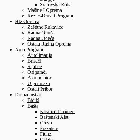
Šrafovska Roba
Mašine I Oprema
Rezno-Brusni Program
Htz Oprema
Zaštitne Rukavice
Radna Obuća
Radna Odeća
Ostala Radna Oprema
Auto Program
Autolimarija
Brisači
Sijalice
Osigurači
Akumulatori
Ulja i masti
Ostali Pribor
Domaćinstvo
Bicikl
Bašta
Kosilice I Trimeri
Baštenski Alat
Creva
Prskalice
Fitinzi
Ostalo