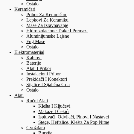
Ostalo
Keramičari
Pribor Za Keramičare
Lepkovi Za Keramiku
Mase Za Izravnavanje
Hidroizolacione Trake I Premazi
Aluminijumske Lajsne
Fug Mase
Ostalo
Elektromaterijal
Kablovi
Baterije
Alati I Pribor
Instalacioni Pribor
Prekidači I Konektori
Sijalice I Sijalična Grla
Ostalo
Alati
Ručni Alati
Klešta I Ključevi
Makaze I Čekići
Ispitivači, Odvijači, Pinovi I Nastavci
Stege, Heftalice, Klešta Za Pop Nitne
Gvožđara
Burgije