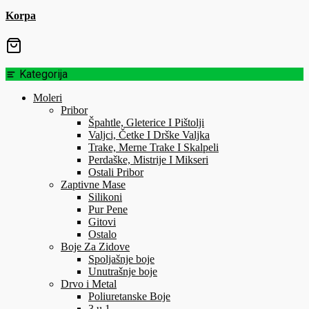
Korpa
Kategorija
Moleri
Pribor
Špahtle, Gleterice I Pištolji
Valjci, Četke I Drške Valjka
Trake, Merne Trake I Skalpeli
Perdaške, Mistrije I Mikseri
Ostali Pribor
Zaptivne Mase
Silikoni
Pur Pene
Gitovi
Ostalo
Boje Za Zidove
Spoljašnje boje
Unutrašnje boje
Drvo i Metal
Poliuretanske Boje
3 u 1