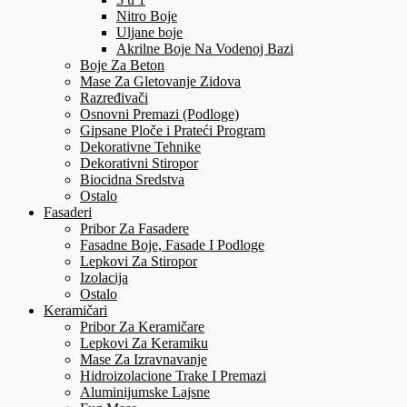
Nitro Boje
Uljane boje
Akrilne Boje Na Vodenoj Bazi
Boje Za Beton
Mase Za Gletovanje Zidova
Razređivači
Osnovni Premazi (Podloge)
Gipsane Ploče i Prateći Program
Dekorativne Tehnike
Dekorativni Stiropor
Biocidna Sredstva
Ostalo
Fasaderi
Pribor Za Fasadere
Fasadne Boje, Fasade I Podloge
Lepkovi Za Stiropor
Izolacija
Ostalo
Keramičari
Pribor Za Keramičare
Lepkovi Za Keramiku
Mase Za Izravnavanje
Hidroizolacione Trake I Premazi
Aluminijumske Lajsne