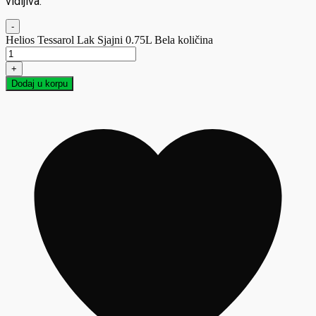
vidljiva.
-
Helios Tessarol Lak Sjajni 0.75L Bela količina
+
Dodaj u korpu