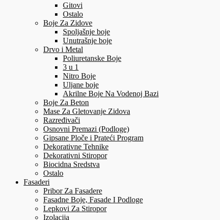
Gitovi
Ostalo
Boje Za Zidove
Spoljašnje boje
Unutrašnje boje
Drvo i Metal
Poliuretanske Boje
3 u 1
Nitro Boje
Uljane boje
Akrilne Boje Na Vodenoj Bazi
Boje Za Beton
Mase Za Gletovanje Zidova
Razređivači
Osnovni Premazi (Podloge)
Gipsane Ploče i Prateći Program
Dekorativne Tehnike
Dekorativni Stiropor
Biocidna Sredstva
Ostalo
Fasaderi
Pribor Za Fasadere
Fasadne Boje, Fasade I Podloge
Lepkovi Za Stiropor
Izolacija