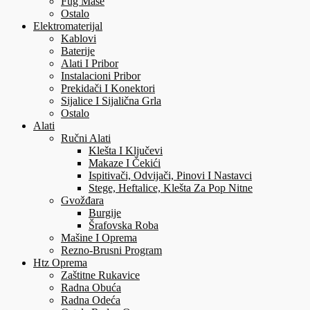
Fug Mase
Ostalo
Elektromaterijal
Kablovi
Baterije
Alati I Pribor
Instalacioni Pribor
Prekidači I Konektori
Sijalice I Sijalična Grla
Ostalo
Alati
Ručni Alati
Klešta I Ključevi
Makaze I Čekići
Ispitivači, Odvijači, Pinovi I Nastavci
Stege, Heftalice, Klešta Za Pop Nitne
Gvožđara
Burgije
Šrafovska Roba
Mašine I Oprema
Rezno-Brusni Program
Htz Oprema
Zaštitne Rukavice
Radna Obuća
Radna Odeća