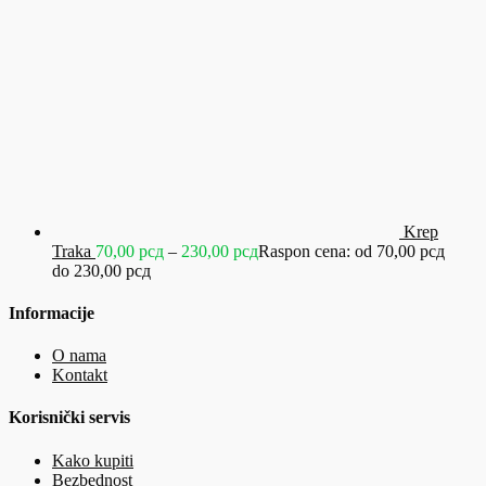
Krep
Traka
70,00
рсд
–
230,00
рсд
Raspon cena: od 70,00 рсд
do 230,00 рсд
Informacije
O nama
Kontakt
Korisnički servis
Kako kupiti
Bezbednost