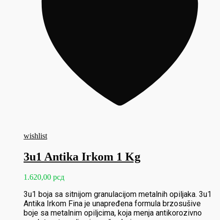
wishlist
3u1 Antika Irkom 1 Kg
1.620,00
рсд
3u1 boja sa sitnijom granulacijom metalnih opiljaka. 3u1
Antika Irkom Fina je unapređena formula brzosušive
boje sa metalnim opiljcima, koja menja antikorozivno