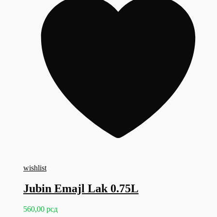
wishlist
Jubin Emajl Lak 0.75L
560,00
рсд