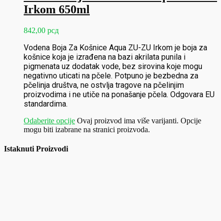
Irkom 650ml
842,00
рсд
Vodena Boja Za Košnice Aqua ZU-ZU Irkom je boja za
košnice koja je izrađena na bazi akrilata punila i
pigmenata uz dodatak vode, bez sirovina koje mogu
negativno uticati na pčele. Potpuno je bezbedna za
pčelinja društva, ne ostvlja tragove na pčelinjim
proizvodima i ne utiče na ponašanje pčela. Odgovara EU
standardima.
Odaberite opcije
Ovaj proizvod ima više varijanti. Opcije
mogu biti izabrane na stranici proizvoda.
Istaknuti Proizvodi