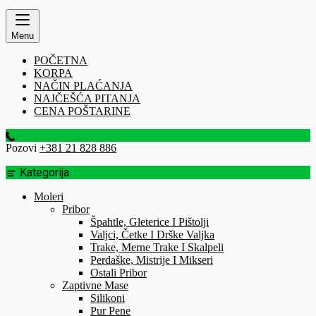
Menu
POČETNA
KORPA
NAČIN PLAĆANJA
NAJČEŠĆA PITANJA
CENA POŠTARINE
Pozovi
+381 21 828 886
Kategorija
Moleri
Pribor
Špahtle, Gleterice I Pištolji
Valjci, Četke I Drške Valjka
Trake, Merne Trake I Skalpeli
Perdaške, Mistrije I Mikseri
Ostali Pribor
Zaptivne Mase
Silikoni
Pur Pene