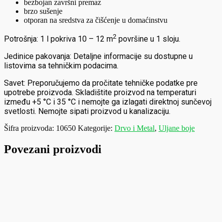
bezbojan završni premaz
brzo sušenje
otporan na sredstva za čišćenje u domaćinstvu
2
Potrošnja: 1 l pokriva 10 – 12 m
površine u 1 sloju.
Jedinice pakovanja: Detaljne informacije su dostupne u
listovima sa tehničkim podacima.
Savet: Preporučujemo da pročitate tehničke podatke pre
upotrebe proizvoda. Skladištite proizvod na temperaturi
između +5 °C i 35 °C i nemojte ga izlagati direktnoj sunčevoj
svetlosti. Nemojte sipati proizvod u kanalizaciju.
Šifra proizvoda:
10650
Kategorije:
Drvo i Metal
,
Uljane boje
Povezani proizvodi