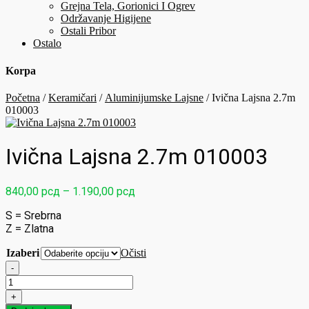
Grejna Tela, Gorionici I Ogrev
Održavanje Higijene
Ostali Pribor
Ostalo
Korpa
Početna
/
Keramičari
/
Aluminijumske Lajsne
/ Ivična Lajsna 2.7m
010003
Ivična Lajsna 2.7m 010003
Raspon
840,00
рсд
–
1.190,00
рсд
cena:
S = Srebrna
od
Z = Zlatna
840,00 рсд
do
Izaberi
Očisti
1.190,00 рсд
-
Ivična
Lajsna
+
2.7m