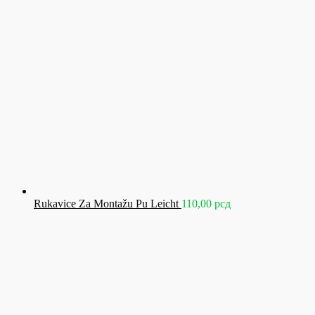
140,00 
do
1.440,0
Rukavice Za Montažu Pu Leicht
110,00
рсд