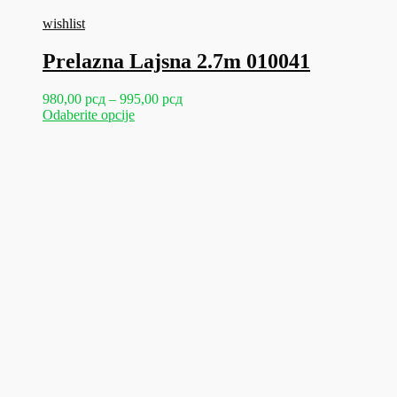
wishlist
Prelazna Lajsna 2.7m 010041
Raspon
980,00
рсд
–
995,00
рсд
Ovaj
cena:
Odaberite opcije
proizvod
od
ima
980,00 рсд
više
do
varijanti.
995,00 рсд
Opcije
mogu
biti
izabrane
na
stranici
proizvoda.