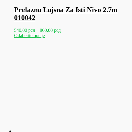
Prelazna Lajsna Za Isti Nivo 2.7m
010042
Raspon
540,00
рсд
–
860,00
рсд
Ovaj
cena:
Odaberite opcije
proizvod
od
ima
540,00 рсд
više
do
varijanti.
860,00 рсд
Opcije
mogu
biti
izabrane
na
stranici
proizvoda.