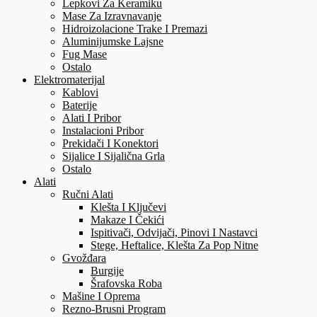
Lepkovi Za Keramiku
Mase Za Izravnavanje
Hidroizolacione Trake I Premazi
Aluminijumske Lajsne
Fug Mase
Ostalo
Elektromaterijal
Kablovi
Baterije
Alati I Pribor
Instalacioni Pribor
Prekidači I Konektori
Sijalice I Sijalična Grla
Ostalo
Alati
Ručni Alati
Klešta I Ključevi
Makaze I Čekići
Ispitivači, Odvijači, Pinovi I Nastavci
Stege, Heftalice, Klešta Za Pop Nitne
Gvožđara
Burgije
Šrafovska Roba
Mašine I Oprema
Rezno-Brusni Program