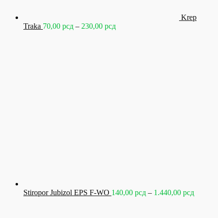
Krep
Raspon
Traka
70,00
рсд
–
230,00
рсд
cena:
od
70,00 рсд
do
230,00 рсд
Raspon
Stiropor Jubizol EPS F-WO
140,00
рсд
–
1.440,00
рсд
cena:
od