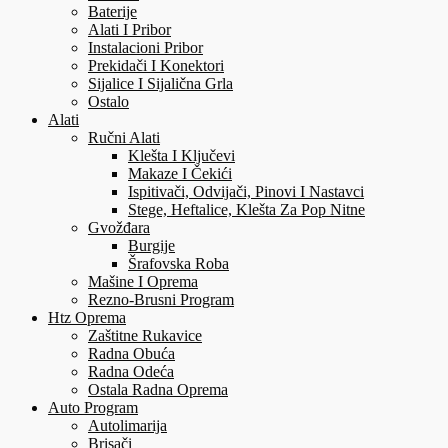
Baterije
Alati I Pribor
Instalacioni Pribor
Prekidači I Konektori
Sijalice I Sijalična Grla
Ostalo
Alati
Ručni Alati
Klešta I Ključevi
Makaze I Čekići
Ispitivači, Odvijači, Pinovi I Nastavci
Stege, Heftalice, Klešta Za Pop Nitne
Gvožđara
Burgije
Šrafovska Roba
Mašine I Oprema
Rezno-Brusni Program
Htz Oprema
Zaštitne Rukavice
Radna Obuća
Radna Odeća
Ostala Radna Oprema
Auto Program
Autolimarija
Brisači