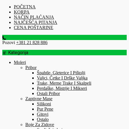
POČETNA
KORPA
NAČIN PLAĆANJA
NAJČEŠĆA PITANJA
CENA POŠTARINE
Pozovi
+381 21 828 886
Kategorija
Moleri
Pribor
Špahtle, Gleterice I Pištolji
Valjci, Četke I Drške Valjka
Trake, Merne Trake I Skalpeli
Perdaške, Mistrije I Mikseri
Ostali Pribor
Zaptivne Mase
Silikoni
Pur Pene
Gitovi
Ostalo
Boje Za Zidove