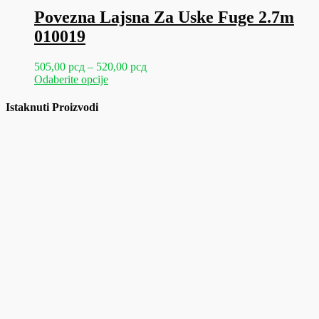
Povezna Lajsna Za Uske Fuge 2.7m
010019
Raspon
505,00
рсд
–
520,00
рсд
Ovaj
cena:
Odaberite opcije
proizvod
od
ima
505,00 рсд
Istaknuti Proizvodi
više
do
varijanti.
520,00 рсд
Opcije
mogu
biti
izabrane
na
stranici
proizvoda.