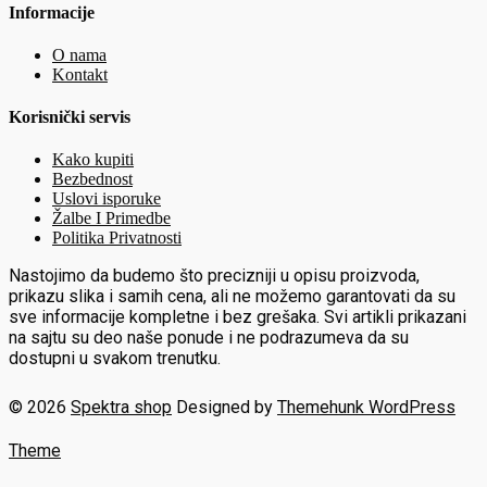
Informacije
O nama
Kontakt
Korisnički servis
Kako kupiti
Bezbednost
Uslovi isporuke
Žalbe I Primedbe
Politika Privatnosti
Nastojimo da budemo što precizniji u opisu proizvoda,
prikazu slika i samih cena, ali ne možemo garantovati da su
sve informacije kompletne i bez grešaka. Svi artikli prikazani
na sajtu su deo naše ponude i ne podrazumeva da su
dostupni u svakom trenutku.
© 2026
Spektra shop
Designed by
Themehunk WordPress
Theme