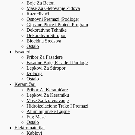
Boje Za Beton
Mase Za Gletovanje Zidova
Razređivači
Osnovni Premazi (Podloge)
Gipsane Ploče i Prateći Program
Dekorativne Tehnike
Dekorativni Stiropor
Biocidna Sredstva
Ostalo
Fasaderi
Pribor Za Fasadere
Fasadne Boje, Fasade I Podloge
Lepkovi Za Stiropor
Izolacija
Ostalo
Keramičari
Pribor Za Keramičare
Lepkovi Za Keramiku
Mase Za Izravnavanje
Hidroizolacione Trake I Premazi
Aluminijumske Lajsne
Fug Mase
Ostalo
Elektromaterijal
Kablovi