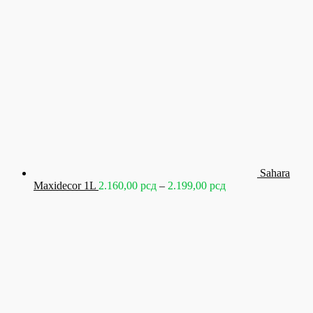
2.340,00 рсд
Sahara
Raspon
Maxidecor 1L
2.160,00
рсд
–
2.199,00
рсд
cena:
od
2.160,00 рсд
do
2.199,00 рсд