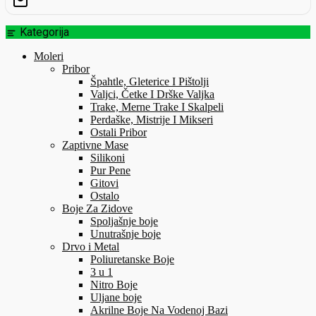
Kategorija
Moleri
Pribor
Špahtle, Gleterice I Pištolji
Valjci, Četke I Drške Valjka
Trake, Merne Trake I Skalpeli
Perdaške, Mistrije I Mikseri
Ostali Pribor
Zaptivne Mase
Silikoni
Pur Pene
Gitovi
Ostalo
Boje Za Zidove
Spoljašnje boje
Unutrašnje boje
Drvo i Metal
Poliuretanske Boje
3 u 1
Nitro Boje
Uljane boje
Akrilne Boje Na Vodenoj Bazi