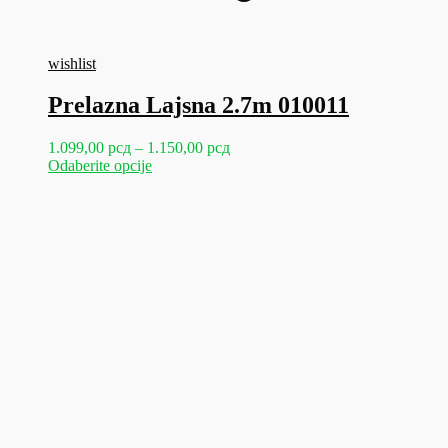
wishlist
Prelazna Lajsna 2.7m 010011
Raspon
1.099,00
рсд
–
1.150,00
рсд
Ovaj
cena:
Odaberite opcije
proizvod
od
ima
1.099,00 рсд
više
do
varijanti.
1.150,00 рсд
Opcije
mogu
biti
izabrane
na
stranici
proizvoda.