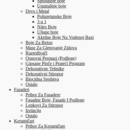
Spoljašnje boje
Unutrašnje boje
Drvo i Metal
Poliuretanske Boje
3 u 1
Nitro Boje
Uljane boje
Akrilne Boje Na Vodenoj Bazi
Boje Za Beton
Mase Za Gletovanje Zidova
Razređivači
Osnovni Premazi (Podloge)
Gipsane Ploče i Prateći Program
Dekorativne Tehnike
Dekorativni Stiropor
Biocidna Sredstva
Ostalo
Fasaderi
Pribor Za Fasadere
Fasadne Boje, Fasade I Podloge
Lepkovi Za Stiropor
Izolacija
Ostalo
Keramičari
Pribor Za Keramičare