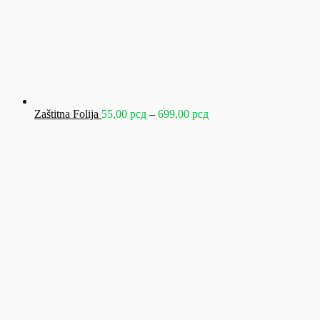
Raspon
Zaštitna Folija
55,00
рсд
–
699,00
рсд
cena:
od
55,00 рсд
do
699,00 рсд