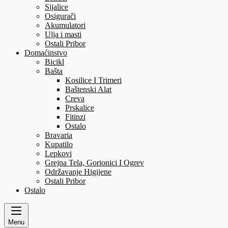
Sijalice
Osigurači
Akumulatori
Ulja i masti
Ostali Pribor
Domaćinstvo
Bicikl
Bašta
Kosilice I Trimeri
Baštenski Alat
Creva
Prskalice
Fitinzi
Ostalo
Bravaria
Kupatilo
Lepkovi
Grejna Tela, Gorionici I Ogrev
Održavanje Higijene
Ostali Pribor
Ostalo
Menu