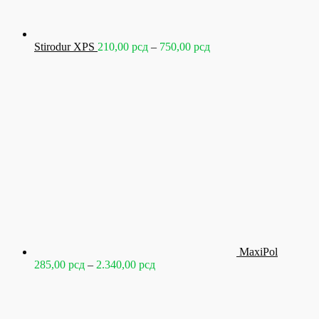
Raspon
Stirodur XPS
210,00
рсд
–
750,00
рсд
cena:
od
210,00 рсд
do
750,00 рсд
MaxiPol
Raspon
285,00
рсд
–
2.340,00
рсд
cena:
od
285,00 рсд
do