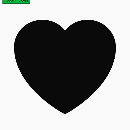
Dodaj u korpu
010003
količina