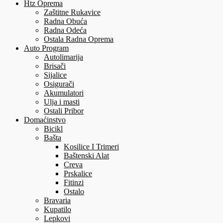
Htz Oprema
Zaštitne Rukavice
Radna Obuća
Radna Odeća
Ostala Radna Oprema
Auto Program
Autolimarija
Brisači
Sijalice
Osigurači
Akumulatori
Ulja i masti
Ostali Pribor
Domaćinstvo
Bicikl
Bašta
Kosilice I Trimeri
Baštenski Alat
Creva
Prskalice
Fitinzi
Ostalo
Bravaria
Kupatilo
Lepkovi