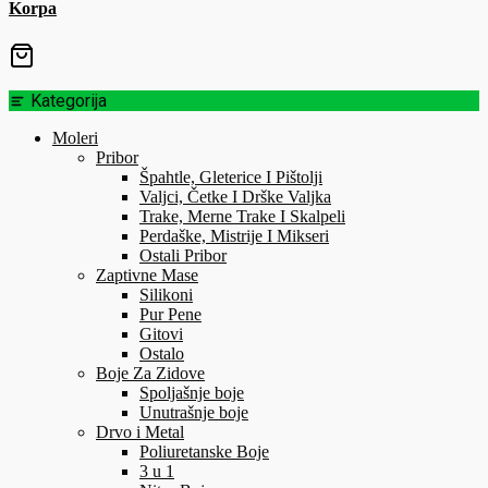
Korpa
Kategorija
Moleri
Pribor
Špahtle, Gleterice I Pištolji
Valjci, Četke I Drške Valjka
Trake, Merne Trake I Skalpeli
Perdaške, Mistrije I Mikseri
Ostali Pribor
Zaptivne Mase
Silikoni
Pur Pene
Gitovi
Ostalo
Boje Za Zidove
Spoljašnje boje
Unutrašnje boje
Drvo i Metal
Poliuretanske Boje
3 u 1