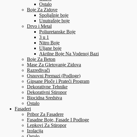
Ostalo
Boje Za Zidove
Spoljašnje boje
Unutrašnje boje
Drvo i Metal
Poliuretanske Boje
3 u 1
Nitro Boje
Uljane boje
Akrilne Boje Na Vodenoj Bazi
Boje Za Beton
Mase Za Gletovanje Zidova
Razređivači
Osnovni Premazi (Podloge)
Gipsane Ploče i Prateći Program
Dekorativne Tehnike
Dekorativni Stiropor
Biocidna Sredstva
Ostalo
Fasaderi
Pribor Za Fasadere
Fasadne Boje, Fasade I Podloge
Lepkovi Za Stiropor
Izolacija
Ostalo