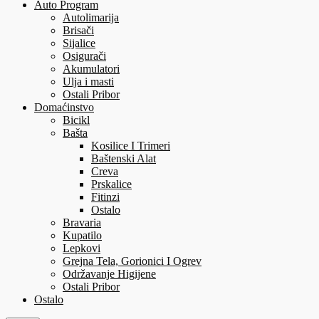
Auto Program
Autolimarija
Brisači
Sijalice
Osigurači
Akumulatori
Ulja i masti
Ostali Pribor
Domaćinstvo
Bicikl
Bašta
Kosilice I Trimeri
Baštenski Alat
Creva
Prskalice
Fitinzi
Ostalo
Bravaria
Kupatilo
Lepkovi
Grejna Tela, Gorionici I Ogrev
Održavanje Higijene
Ostali Pribor
Ostalo