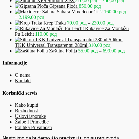
od
cena:
Raspon
Stirodur XPS
210,00
рсд
–
750,00
рсд
stranici
140,00 рсд
od
cena:
Gipsana Ploča
850,00
рсд
proizvoda.
do
285,00 рсд
od
Sahara Maxidecor 1L
2.160,00
рсд
Raspon
1.440,00 рсд
do
210,00
–
2.199,00
рсд
cena:
2.340,00 рсд
Raspon
do
Krep Traka
70,00
рсд
–
230,00
рсд
od
cena:
750,00
Rukavice Za Montažu
2.160,00 рсд
od
Pu Leicht
110,00
рсд
do
70,00 рсд
Silikon
2.199,00 рсд
do
TKK Universal Transparentni 280ml
310,00
рсд
230,00 рсд
Raspo
Zaštitna Folija
55,00
рсд
–
699,00
рсд
cena:
od
Informacije
55,00 
do
O nama
699,00
Kontakt
Korisnički servis
Kako kupiti
Bezbednost
Uslovi isporuke
Žalbe I Primedbe
Politika Privatnosti
Nastojimo da budemo što precizniji u opisu proizvoda,