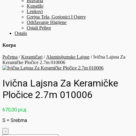
Bravaria
Kupatilo
Lepkovi
Grejna Tela, Gorionici I Ogrev
Održavanje Higijene
Ostali Pribor
Ostalo
Korpa
Početna
/
Keramičari
/
Aluminijumske Lajsne
/ Ivična Lajsna Za
Keramičke Pločice 2.7m 010006
Ivična Lajsna Za Keramičke
Pločice 2.7m 010006
670,00
рсд
S = Srebrna
-