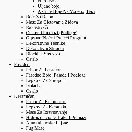
Nitro Boje
Uljane boje
Akrilne Boje Na Vodenoj Bazi
Boje Za Beton
Mase Za Gletovanje Zidova
Razređivači
Osnovni Premazi (Podloge)
Gipsane Ploče i Prateći Program
Dekorativne Tehnike
Dekorativni Stiropor
Biocidna Sredstva
Ostalo
Fasaderi
Pribor Za Fasadere
Fasadne Boje, Fasade I Podloge
Lepkovi Za Stiropor
Izolacija
Ostalo
Keramičari
Pribor Za Keramičare
Lepkovi Za Keramiku
Mase Za Izravnavanje
Hidroizolacione Trake I Premazi
Aluminijumske Lajsne
Fug Mase