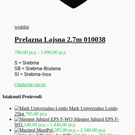
wishlist
Prelazna Lajsna 2.7m 010038
Raspon
780,00
рсд
–
1.099,00
рсд
cena:
S = Srebrna
od
SB = Srebrna-Brušena
780,00 рсд
do
SI = Srebrna-Inox
1.099,00 рсд
Ovaj
Odaberite opcije
proizvod
ima
Istaknuti Proizvodi
više
varijanti.
Mark Univerzalno Lepilo
Opcije
25kg
785,00
рсд
mogu
Stiropor Jubizol EPS F-
biti
Raspon
WO
140,00
рсд
–
1.440,00
рсд
izabrane
cena:
Raspon
MaxiPol
285,00
рсд
–
2.340,00
рсд
na