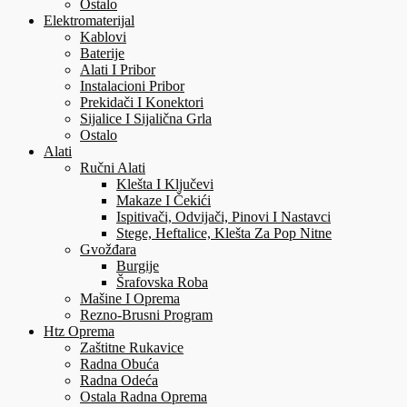
Ostalo
Elektromaterijal
Kablovi
Baterije
Alati I Pribor
Instalacioni Pribor
Prekidači I Konektori
Sijalice I Sijalična Grla
Ostalo
Alati
Ručni Alati
Klešta I Ključevi
Makaze I Čekići
Ispitivači, Odvijači, Pinovi I Nastavci
Stege, Heftalice, Klešta Za Pop Nitne
Gvožđara
Burgije
Šrafovska Roba
Mašine I Oprema
Rezno-Brusni Program
Htz Oprema
Zaštitne Rukavice
Radna Obuća
Radna Odeća
Ostala Radna Oprema