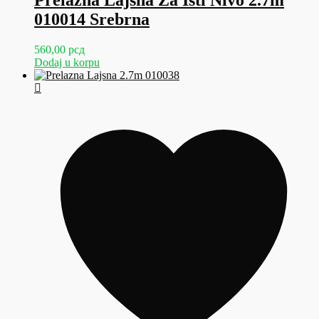
010014 Srebrna
560,00
рсд
Dodaj u korpu