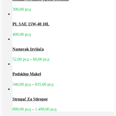
300,00
рсд
PL SAE 15W-40 10L
409,00
рсд
Nastavak Izvijača
Raspon
52,00
рсд
–
60,00
рсд
cena:
od
52,00 рсд
Podsklop Makel
do
60,00 рсд
Raspon
340,00
рсд
–
835,00
рсд
cena:
od
340,00 рсд
Strugač Za Stiropor
do
835,00 рсд
Raspon
899,00
рсд
–
1.499,00
рсд
cena: