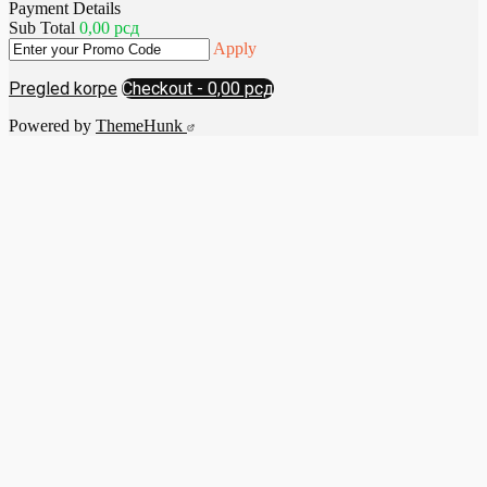
Payment Details
od
Sub Total
0,00
рсд
899,00 рсд
Apply
do
1.499,00 рсд
Pregled korpe
Checkout
-
0,00 рсд
Powered by
ThemeHunk