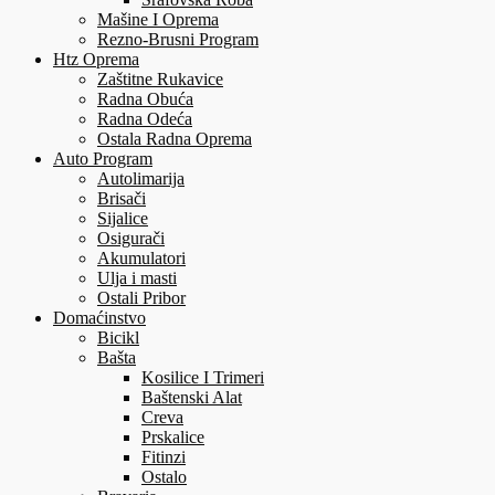
Mašine I Oprema
Rezno-Brusni Program
Htz Oprema
Zaštitne Rukavice
Radna Obuća
Radna Odeća
Ostala Radna Oprema
Auto Program
Autolimarija
Brisači
Sijalice
Osigurači
Akumulatori
Ulja i masti
Ostali Pribor
Domaćinstvo
Bicikl
Bašta
Kosilice I Trimeri
Baštenski Alat
Creva
Prskalice
Fitinzi
Ostalo