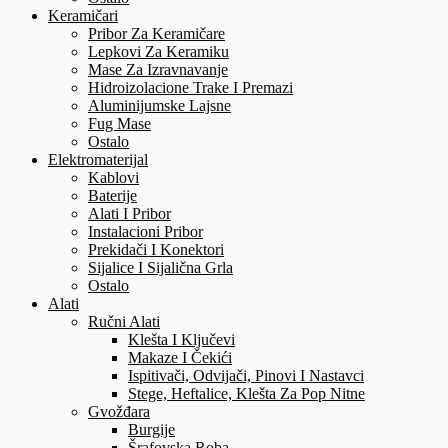
Keramičari
Pribor Za Keramičare
Lepkovi Za Keramiku
Mase Za Izravnavanje
Hidroizolacione Trake I Premazi
Aluminijumske Lajsne
Fug Mase
Ostalo
Elektromaterijal
Kablovi
Baterije
Alati I Pribor
Instalacioni Pribor
Prekidači I Konektori
Sijalice I Sijalična Grla
Ostalo
Alati
Ručni Alati
Klešta I Ključevi
Makaze I Čekići
Ispitivači, Odvijači, Pinovi I Nastavci
Stege, Heftalice, Klešta Za Pop Nitne
Gvožđara
Burgije
Šrafovska Roba