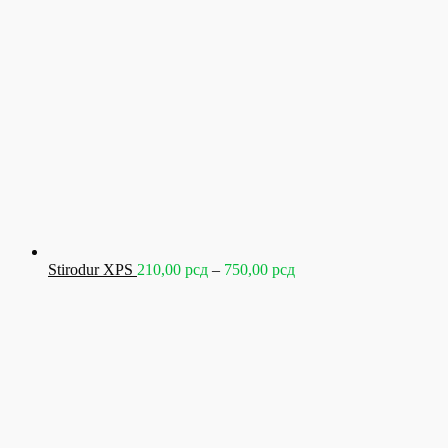
2.199,00 рсд
Raspon
Stirodur XPS
210,00
рсд
–
750,00
рсд
cena:
od
210,00 рсд
do
750,00 рсд