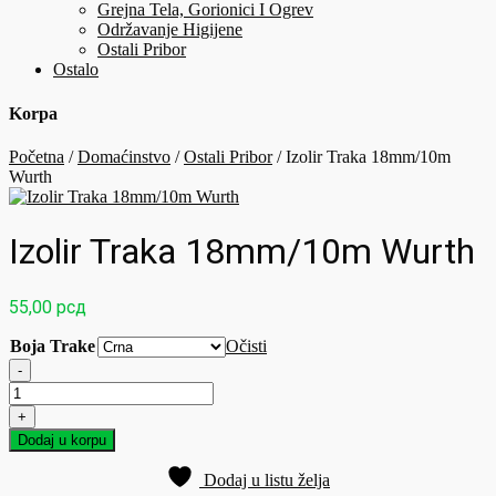
Grejna Tela, Gorionici I Ogrev
Održavanje Higijene
Ostali Pribor
Ostalo
Korpa
Početna
/
Domaćinstvo
/
Ostali Pribor
/ Izolir Traka 18mm/10m
Wurth
Izolir Traka 18mm/10m Wurth
55,00
рсд
Boja Trake
Očisti
-
Izolir
Traka
+
18mm/10m
Dodaj u korpu
Wurth
količina
Dodaj u listu želja