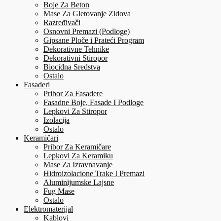
Boje Za Beton
Mase Za Gletovanje Zidova
Razređivači
Osnovni Premazi (Podloge)
Gipsane Ploče i Prateći Program
Dekorativne Tehnike
Dekorativni Stiropor
Biocidna Sredstva
Ostalo
Fasaderi
Pribor Za Fasadere
Fasadne Boje, Fasade I Podloge
Lepkovi Za Stiropor
Izolacija
Ostalo
Keramičari
Pribor Za Keramičare
Lepkovi Za Keramiku
Mase Za Izravnavanje
Hidroizolacione Trake I Premazi
Aluminijumske Lajsne
Fug Mase
Ostalo
Elektromaterijal
Kablovi