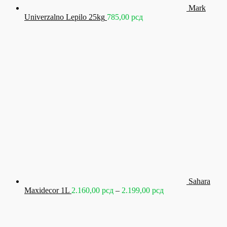
Mark
Univerzalno Lepilo 25kg
785,00
рсд
Sahara
Raspon
Maxidecor 1L
2.160,00
рсд
–
2.199,00
рсд
cena:
od
2.160,00 рсд
do