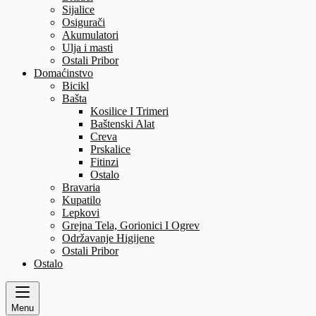
Sijalice
Osigurači
Akumulatori
Ulja i masti
Ostali Pribor
Domaćinstvo
Bicikl
Bašta
Kosilice I Trimeri
Baštenski Alat
Creva
Prskalice
Fitinzi
Ostalo
Bravaria
Kupatilo
Lepkovi
Grejna Tela, Gorionici I Ogrev
Održavanje Higijene
Ostali Pribor
Ostalo
Menu