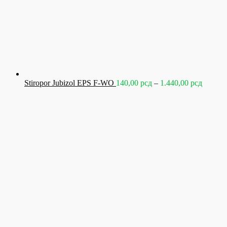
Raspon
Stiropor Jubizol EPS F-WO
140,00
рсд
–
1.440,00
рсд
cena:
od
140,00 
do
1.440,0