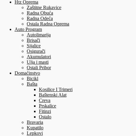
Htz Oprema
Zaštitne Rukavice
Radna Obuća
Radna Odeća
Ostala Radna Oprema
Auto Program
Autolimarija
Brisači
Sijalice
Osigurači
Akumulatori
Ulja i masti
Ostali Pribor
Domaćinstvo
Bicikl
Bašta
Kosilice I Trimeri
Baštenski Alat
Creva
Prskalice
Fitinzi
Ostalo
Bravaria
Kupatilo
Lepkovi