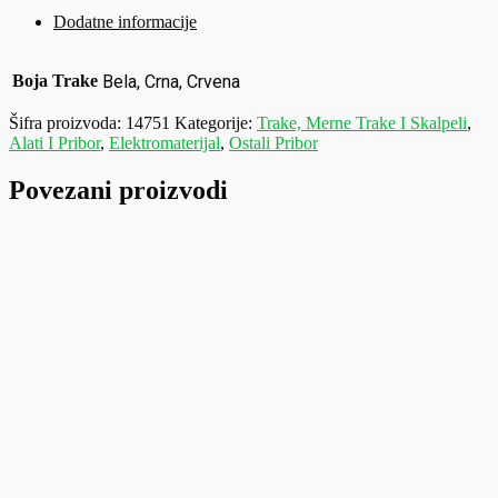
Dodatne informacije
Boja Trake
Bela, Crna, Crvena
Šifra proizvoda:
14751
Kategorije:
Trake, Merne Trake I Skalpeli
,
Alati I Pribor
,
Elektromaterijal
,
Ostali Pribor
Povezani proizvodi