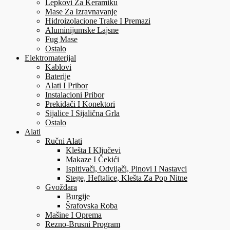
Lepkovi Za Keramiku
Mase Za Izravnavanje
Hidroizolacione Trake I Premazi
Aluminijumske Lajsne
Fug Mase
Ostalo
Elektromaterijal
Kablovi
Baterije
Alati I Pribor
Instalacioni Pribor
Prekidači I Konektori
Sijalice I Sijalična Grla
Ostalo
Alati
Ručni Alati
Klešta I Ključevi
Makaze I Čekići
Ispitivači, Odvijači, Pinovi I Nastavci
Stege, Heftalice, Klešta Za Pop Nitne
Gvožđara
Burgije
Šrafovska Roba
Mašine I Oprema
Rezno-Brusni Program