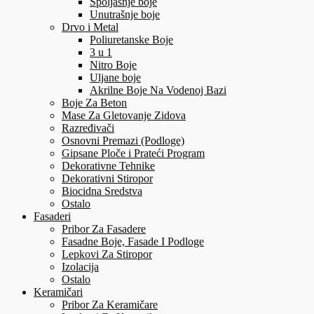
Spoljašnje boje
Unutrašnje boje
Drvo i Metal
Poliuretanske Boje
3 u 1
Nitro Boje
Uljane boje
Akrilne Boje Na Vodenoj Bazi
Boje Za Beton
Mase Za Gletovanje Zidova
Razređivači
Osnovni Premazi (Podloge)
Gipsane Ploče i Prateći Program
Dekorativne Tehnike
Dekorativni Stiropor
Biocidna Sredstva
Ostalo
Fasaderi
Pribor Za Fasadere
Fasadne Boje, Fasade I Podloge
Lepkovi Za Stiropor
Izolacija
Ostalo
Keramičari
Pribor Za Keramičare