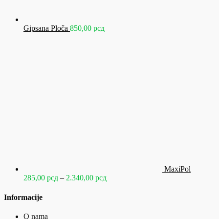
Gipsana Ploča
850,00
рсд
MaxiPol
Raspon
285,00
рсд
–
2.340,00
рсд
cena:
od
Informacije
285,00 рсд
do
O nama