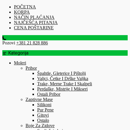
POČETNA
KORPA
NAČIN PLAĆANJA
NAJČEŠĆA PITANJA
CENA POŠTARINE
Pozovi
+381 21 828 886
Kategorija
Moleri
Pribor
Špahtle, Gleterice I Pištolji
Valjci, Četke I Drške Valjka
Trake, Merne Trake I Skalpeli
Perdaške, Mistrije I Mikseri
Ostali Pribor
Zaptivne Mase
Silikoni
Pur Pene
Gitovi
Ostalo
Boje Za Zidove