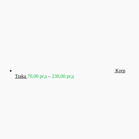
Krep
Raspon
Traka
70,00
рсд
–
230,00
рсд
cena:
od
70,00 рсд
do
230,00 рсд