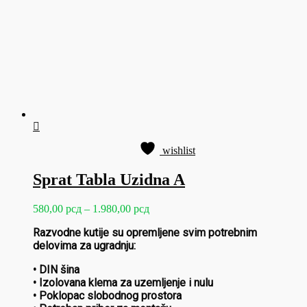
na
stranici
proizvoda.
wishlist
Sprat Tabla Uzidna A
Raspon
580,00
рсд
–
1.980,00
рсд
cena:
Razvodne kutije su opremljene svim potrebnim
od
delovima za ugradnju:
580,00 рсд
do
• DIN šina
1.980,00 рсд
• Izolovana klema za uzemljenje i nulu
• Poklopac slobodnog prostora