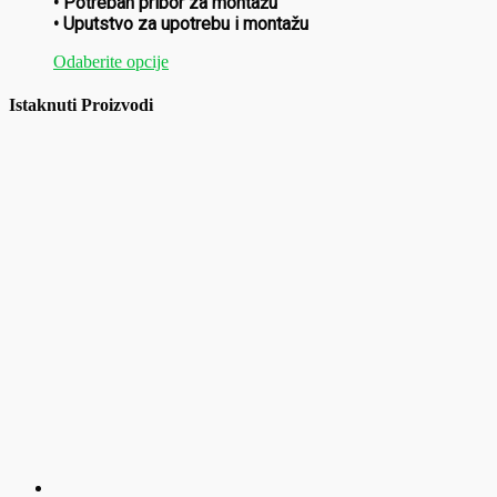
• Potreban pribor za montažu
• Uputstvo za upotrebu i montažu
Ovaj
Odaberite opcije
proizvod
ima
Istaknuti Proizvodi
više
varijanti.
Opcije
mogu
biti
izabrane
na
stranici
proizvoda.