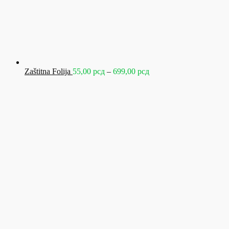
Raspon
Zaštitna Folija
55,00
рсд
–
699,00
рсд
cena:
od
55,00 рсд
do
699,00 рсд