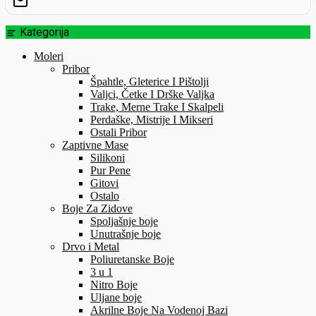
Kategorija
Moleri
Pribor
Špahtle, Gleterice I Pištolji
Valjci, Četke I Drške Valjka
Trake, Merne Trake I Skalpeli
Perdaške, Mistrije I Mikseri
Ostali Pribor
Zaptivne Mase
Silikoni
Pur Pene
Gitovi
Ostalo
Boje Za Zidove
Spoljašnje boje
Unutrašnje boje
Drvo i Metal
Poliuretanske Boje
3 u 1
Nitro Boje
Uljane boje
Akrilne Boje Na Vodenoj Bazi