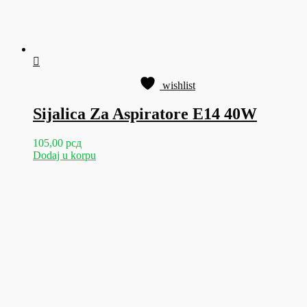
wishlist
Sijalica Za Aspiratore E14 40W
105,00
рсд
Dodaj u korpu