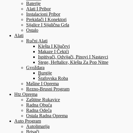
Baterije
Alati I Pribor
Instalacioni Pribor
Prekidači I Konektori
Sijalice I Sijalična Grla
Ostalo
Alati
Ručni Alati
Klešta I Ključevi
Makaze I Čekići
Ispitivači, Odvijači, Pinovi I Nastavci
Stege, Heftalice, Klešta Za Pop Nitne
Gvožđara
Burgije
Šrafovska Roba
Mašine I Oprema
Rezno-Brusni Program
Htz Oprema
Zaštitne Rukavice
Radna Obuća
Radna Odeća
Ostala Radna Oprema
Auto Program
Autolimarija
Brisači