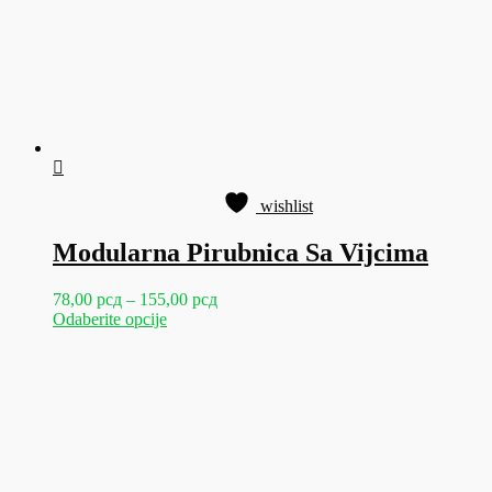
wishlist
Modularna Pirubnica Sa Vijcima
Raspon
78,00
рсд
–
155,00
рсд
Ovaj
cena:
Odaberite opcije
proizvod
od
ima
78,00 рсд
više
do
varijanti.
155,00 рсд
Opcije
mogu
biti
izabrane