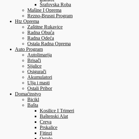
Šrafovska Roba
Mašine I Oprema
Rezno-Brusni Program
Htz Oprema
Zaštitne Rukavice
Radna Obuća
Radna Odeća
Ostala Radna Oprema
Auto Program
Autolimarija
Brisači
Sijalice
Osigurači
Akumulatori
Ulja i masti
Ostali Pribor
Domaćinstvo
Bicikl
Bašta
Kosilice I Trimeri
Baštenski Alat
Creva
Prskalice
Fitinzi
Ostalo