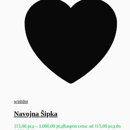
wishlist
Navojna Šipka
115,00
рсд
–
1.080,00
рсд
Raspon cena: od 115,00 рсд do