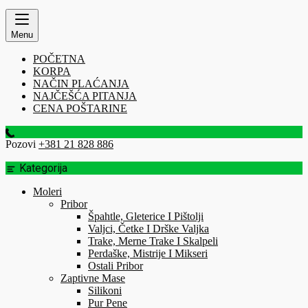
Menu
POČETNA
KORPA
NAČIN PLAĆANJA
NAJČEŠĆA PITANJA
CENA POŠTARINE
Pozovi
+381 21 828 886
Kategorija
Moleri
Pribor
Špahtle, Gleterice I Pištolji
Valjci, Četke I Drške Valjka
Trake, Merne Trake I Skalpeli
Perdaške, Mistrije I Mikseri
Ostali Pribor
Zaptivne Mase
Silikoni
Pur Pene