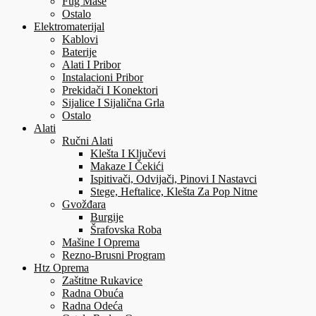
Fug Mase
Ostalo
Elektromaterijal
Kablovi
Baterije
Alati I Pribor
Instalacioni Pribor
Prekidači I Konektori
Sijalice I Sijalična Grla
Ostalo
Alati
Ručni Alati
Klešta I Ključevi
Makaze I Čekići
Ispitivači, Odvijači, Pinovi I Nastavci
Stege, Heftalice, Klešta Za Pop Nitne
Gvožđara
Burgije
Šrafovska Roba
Mašine I Oprema
Rezno-Brusni Program
Htz Oprema
Zaštitne Rukavice
Radna Obuća
Radna Odeća