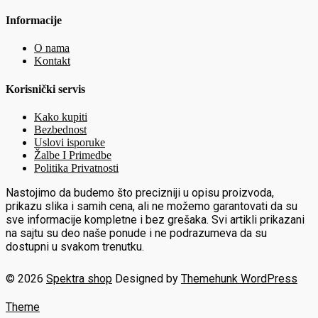
Informacije
O nama
Kontakt
Korisnički servis
Kako kupiti
Bezbednost
Uslovi isporuke
Žalbe I Primedbe
Politika Privatnosti
Nastojimo da budemo što precizniji u opisu proizvoda,
prikazu slika i samih cena, ali ne možemo garantovati da su
sve informacije kompletne i bez grešaka. Svi artikli prikazani
na sajtu su deo naše ponude i ne podrazumeva da su
dostupni u svakom trenutku.
© 2026
Spektra shop
Designed by
Themehunk WordPress
Theme