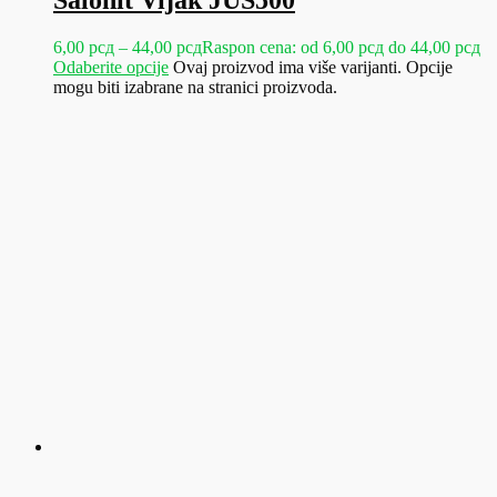
6,00
рсд
–
44,00
рсд
Raspon cena: od 6,00 рсд do 44,00 рсд
Odaberite opcije
Ovaj proizvod ima više varijanti. Opcije
mogu biti izabrane na stranici proizvoda.