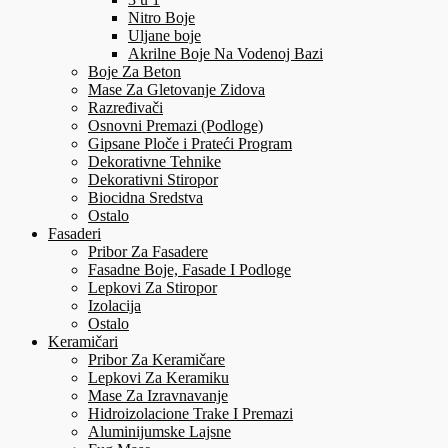
Nitro Boje
Uljane boje
Akrilne Boje Na Vodenoj Bazi
Boje Za Beton
Mase Za Gletovanje Zidova
Razređivači
Osnovni Premazi (Podloge)
Gipsane Ploče i Prateći Program
Dekorativne Tehnike
Dekorativni Stiropor
Biocidna Sredstva
Ostalo
Fasaderi
Pribor Za Fasadere
Fasadne Boje, Fasade I Podloge
Lepkovi Za Stiropor
Izolacija
Ostalo
Keramičari
Pribor Za Keramičare
Lepkovi Za Keramiku
Mase Za Izravnavanje
Hidroizolacione Trake I Premazi
Aluminijumske Lajsne