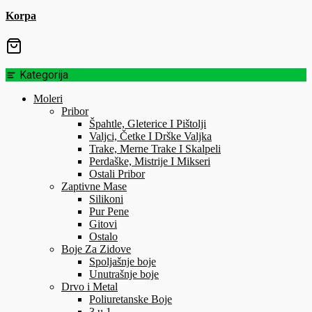
Korpa
Kategorija
Moleri
Pribor
Špahtle, Gleterice I Pištolji
Valjci, Četke I Drške Valjka
Trake, Merne Trake I Skalpeli
Perdaške, Mistrije I Mikseri
Ostali Pribor
Zaptivne Mase
Silikoni
Pur Pene
Gitovi
Ostalo
Boje Za Zidove
Spoljašnje boje
Unutrašnje boje
Drvo i Metal
Poliuretanske Boje
3 u 1