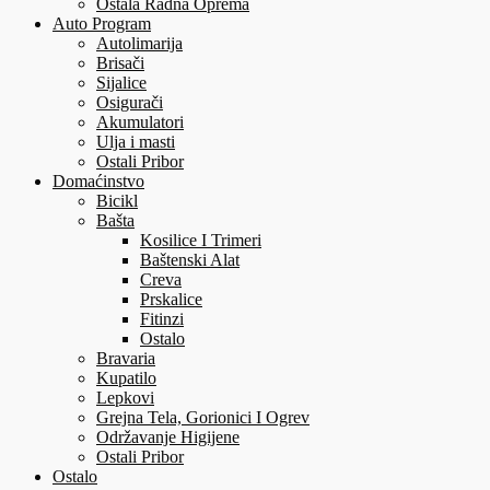
Ostala Radna Oprema
Auto Program
Autolimarija
Brisači
Sijalice
Osigurači
Akumulatori
Ulja i masti
Ostali Pribor
Domaćinstvo
Bicikl
Bašta
Kosilice I Trimeri
Baštenski Alat
Creva
Prskalice
Fitinzi
Ostalo
Bravaria
Kupatilo
Lepkovi
Grejna Tela, Gorionici I Ogrev
Održavanje Higijene
Ostali Pribor
Ostalo