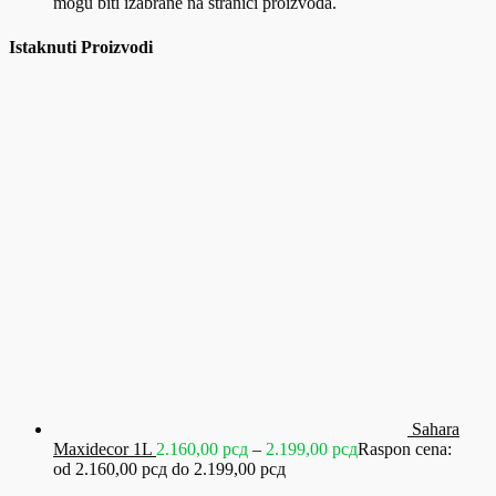
mogu biti izabrane na stranici proizvoda.
Istaknuti Proizvodi
Sahara
Maxidecor 1L
2.160,00
рсд
–
2.199,00
рсд
Raspon cena:
od 2.160,00 рсд do 2.199,00 рсд