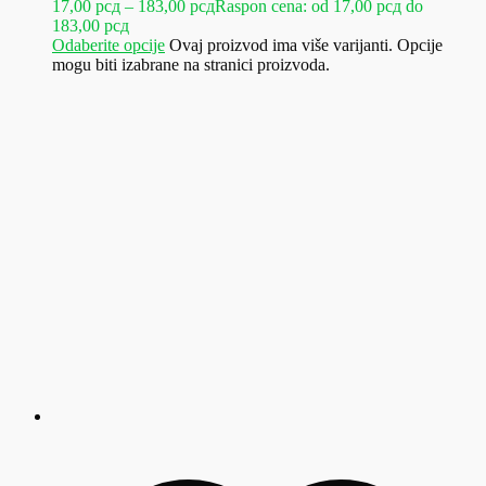
17,00
рсд
–
183,00
рсд
Raspon cena: od 17,00 рсд do
183,00 рсд
Odaberite opcije
Ovaj proizvod ima više varijanti. Opcije
mogu biti izabrane na stranici proizvoda.