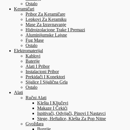
Ostalo
Keramičari
Pribor Za Keramičare
Lepkovi Za Keramiku
Mase Za Izravnavanje
Hidroizolacione Trake I Premazi
Aluminijumske Lajsne
Fug Mase
Ostalo
Elektromaterijal
Kablovi
Baterije
Alati I Pribor
Instalacioni Pribor
Prekidači I Konektori
Sijalice I Sijalična Grla
Ostalo
Alati
Ručni Alati
Klešta I Ključevi
Makaze I Čekići
Ispitivači, Odvijači, Pinovi I Nastavci
Stege, Heftalice, Klešta Za Pop Nitne
Gvožđara
Burgije