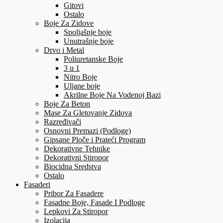
Gitovi
Ostalo
Boje Za Zidove
Spoljašnje boje
Unutrašnje boje
Drvo i Metal
Poliuretanske Boje
3 u 1
Nitro Boje
Uljane boje
Akrilne Boje Na Vodenoj Bazi
Boje Za Beton
Mase Za Gletovanje Zidova
Razređivači
Osnovni Premazi (Podloge)
Gipsane Ploče i Prateći Program
Dekorativne Tehnike
Dekorativni Stiropor
Biocidna Sredstva
Ostalo
Fasaderi
Pribor Za Fasadere
Fasadne Boje, Fasade I Podloge
Lepkovi Za Stiropor
Izolacija