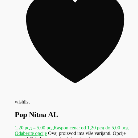
wishlist
Pop Nitna AL
1,20
рсд
–
5,00
рсд
Raspon cena: od 1,20 рсд do 5,00 рсд
Odaberite opcije
Ovaj proizvod ima više varijanti. Opcije