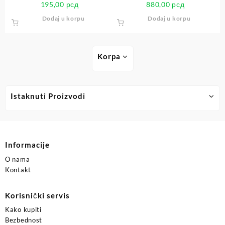
195,00
рсд
880,00
рсд
Dodaj u korpu
Dodaj u korpu
Korpa
Istaknuti Proizvodi
Informacije
O nama
Kontakt
Korisnički servis
Kako kupiti
Bezbednost