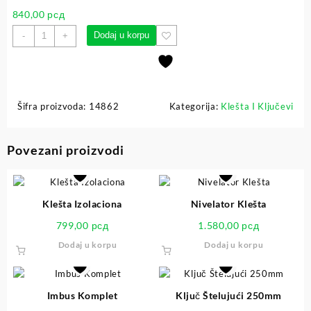
840,00
рсд
Dodaj u korpu
-
+
Šifra proizvoda:
14862
Kategorija:
Klešta I Ključevi
Povezani proizvodi
Klešta Izolaciona
Nivelator Klešta
799,00
рсд
1.580,00
рсд
Dodaj u korpu
Dodaj u korpu
Imbus Komplet
Ključ Štelujući 250mm