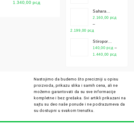
Transparentni
1.340,00
рсд
280ml
Sahara
Maxidecor
2.160,00
рсд
1L
–
2.199,00
рсд
Stiropor
Jubizol EPS
–
140,00
рсд
F-WO
1.440,00
рсд
Nastojimo da budemo što precizniji u opisu
proizvoda, prikazu slika i samih cena, ali ne
možemo garantovati da su sve informacije
kompletne i bez grešaka. Svi artikli prikazani na
sajtu su deo naše ponude i ne podrazumeva da
su dostupni u svakom trenutku.