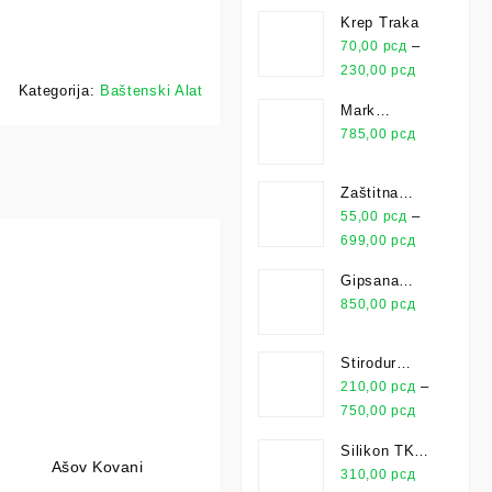
Krep Traka
–
70,00
рсд
230,00
рсд
Kategorija:
Baštenski Alat
Mark
Univerzalno
785,00
рсд
Lepilo 25kg
Zaštitna
Folija
–
55,00
рсд
699,00
рсд
Gipsana
Ploča
850,00
рсд
Stirodur
XPS
–
210,00
рсд
750,00
рсд
Silikon TKK
Ašov Kovani
Universal
310,00
рсд