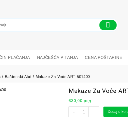
ČIN PLAĆANJA
NAJČEŠĆA PITANJA
CENA POŠTARINE
a
/
Baštenski Alat
/ Makaze Za Voće ART 501400
Makaze Za Voće AR
630,00
рсд
-
+
Dodaj u kor