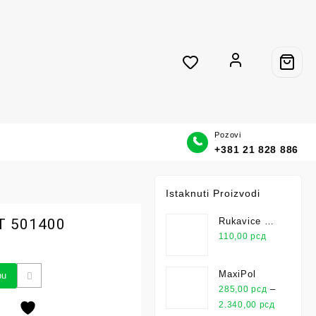
Pozovi
+381 21 828 886
Istaknuti Proizvodi
T 501400
Rukavice Za
Montažu Pu
110,00
рсд
Leicht
MaxiPol
pu
–
285,00
рсд
2.340,00
рсд