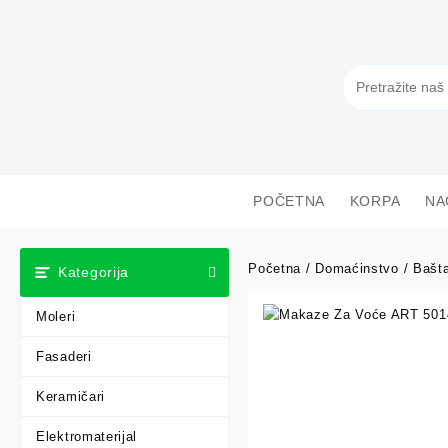
POČETNA
KORPA
NA
Početna
/
Domaćinstvo
/
Bašt
Kategorija
Moleri
Fasaderi
Keramičari
Elektromaterijal