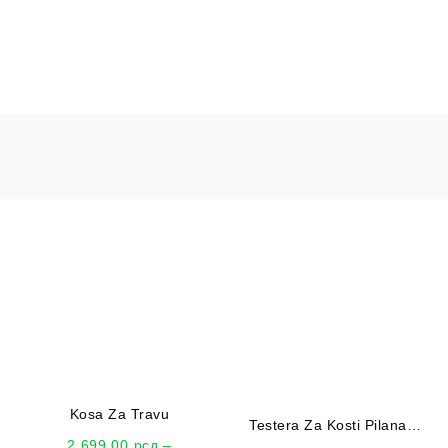
Kosa Za Travu
Testera Za Kosti Pilana
2.699,00
рсд
–
450mm