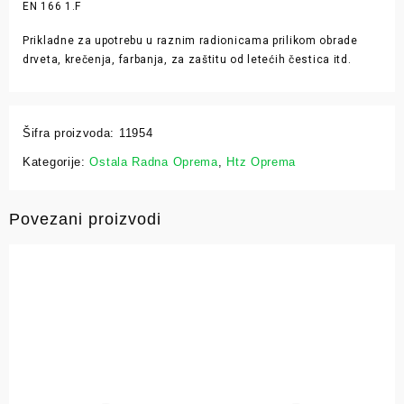
EN 166 1.F
Prikladne za upotrebu u raznim radionicama prilikom obrade
drveta, krečenja, farbanja, za zaštitu od letećih čestica itd.
Šifra proizvoda:
11954
Kategorije:
Ostala Radna Oprema
,
Htz Oprema
Povezani proizvodi