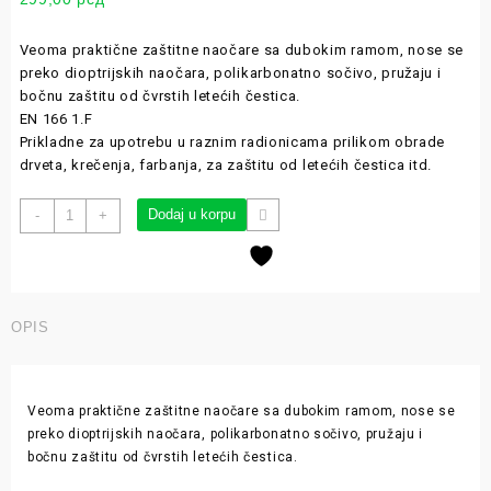
Veoma praktične zaštitne naočare sa dubokim ramom, nose se
preko dioptrijskih naočara, polikarbonatno sočivo, pružaju i
bočnu zaštitu od čvrstih letećih čestica.
EN 166 1.F
Prikladne za upotrebu u raznim radionicama prilikom obrade
drveta, krečenja, farbanja, za zaštitu od letećih čestica itd.
Dodaj u korpu
-
+
OPIS
Veoma praktične zaštitne naočare sa dubokim ramom, nose se
preko dioptrijskih naočara, polikarbonatno sočivo, pružaju i
bočnu zaštitu od čvrstih letećih čestica.