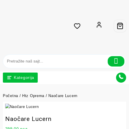
Kategorija
Početna
/
Htz Oprema
/ Naočare Lucern
Naočare Lucern
299,00
рсд