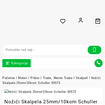
Kategorija
Početna
/
Moleri
/
Pribor
/
Trake, Merne Trake I Skalpeli
/ Nožići
Skalpela 25mm/10kom Schuller 30573
Nožići Skalpela 25mm/10kom Schuller