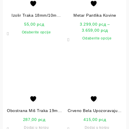
Izolir Traka 18mm/10m
Metar Pantlika Kovine
Wurth
55,00
рсд
3.299,00
рсд
–
3.659,00
рсд
Odaberite opcije
Odaberite opcije
Obostrana Miš Traka 19mm
Crveno Bela Upozoravajuća
X 5m
80mmX100m Traka
287,00
рсд
415,00
рсд
Dodaj u korpu
Dodaj u korpu