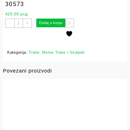
30573
420,00
рсд
Dodaj u korpu
-
+
Kategorija:
Trake, Merne Trake I Skalpeli
Povezani proizvodi