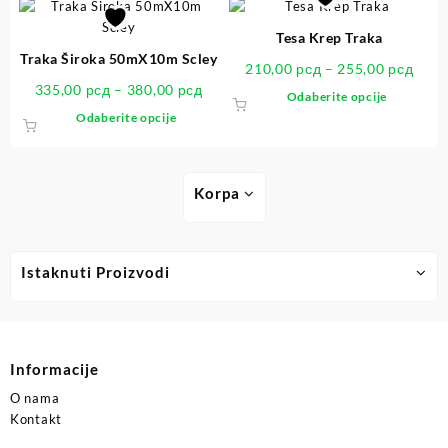
Tesa Krep Traka
Traka Široka 50mX10m Scley
210,00
рсд
–
255,00
рсд
335,00
рсд
–
380,00
рсд
Odaberite opcije
Odaberite opcije
Korpa
Istaknuti Proizvodi
Informacije
O nama
Kontakt