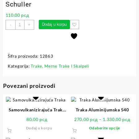
Schuller
110,00
рсд
Dodaj u korpu
-
+
Šifra proizvoda:
12863
Kategorija:
Trake, Merne Trake I Skalpeli
Povezani proizvodi
Samovulkanizirajuća Traka
Traka Aluminijumska 540
Wurth 19mm
80,00
рсд
270,00
рсд
–
1.330,00
рсд
Dodaj u korpu
Odaberite opcije