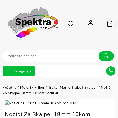
Kategorija
Početna
/
Moleri
/
Pribor
/
Trake, Merne Trake I Skalpeli
/ Nožići
Za Skalpel 18mm 10kom Schuller
Nožići Za Skalpel 18mm 10kom