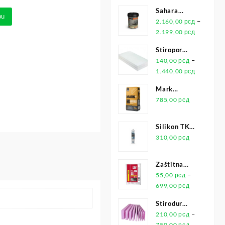
Sahara
pu
Maxidecor
–
2.160,00
рсд
1L
2.199,00
рсд
Stiropor
Jubizol EPS
–
140,00
рсд
F-WO
1.440,00
рсд
Mark
Univerzalno
785,00
рсд
Lepilo 25kg
Silikon TKK
Universal
310,00
рсд
Transparentni
280ml
Zaštitna
Folija
–
55,00
рсд
699,00
рсд
Stirodur
XPS
–
210,00
рсд
750,00
рсд