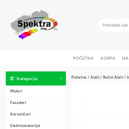
POČETNA
KORPA
NA
Početna
/
Alati
/
Ručni Alati
/
I
Kategorija
Moleri
Fasaderi
Keramičari
Elektromaterijal