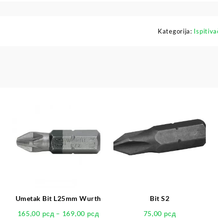
Kategorija:
Ispitiva
Umetak Bit L25mm Wurth
Bit S2
165,00
рсд
–
169,00
рсд
75,00
рсд