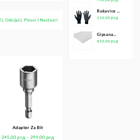
Rukavice Za
Montažu Pu
110,00
рсд
či, Odvijači, Pinovi I Nastavci
Leicht
Gipsana
Ploča
850,00
рсд
Adapter Za Bit
245,00
рсд
–
299,00
рсд