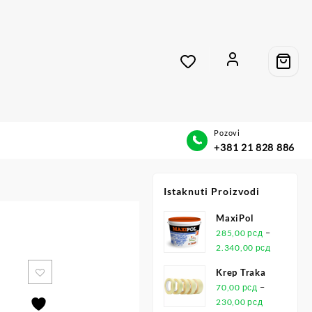
Pozovi
+381 21 828 886
Istaknuti Proizvodi
MaxiPol
–
285,00
рсд
2.340,00
рсд
Krep Traka
–
70,00
рсд
230,00
рсд