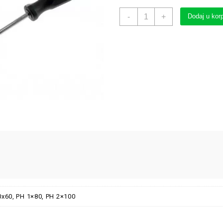
-
+
Dodaj u kor
0x60, PH 1×80, PH 2×100