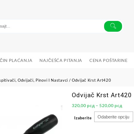
ČIN PLAĆANJA
NAJČEŠĆA PITANJA
CENA POŠTARINE
spitivači, Odvijači, Pinovi I Nastavci
/ Odvijač Krst Art420
Odvijač Krst Art420
320,00
рсд
–
520,00
рсд
Izaberite