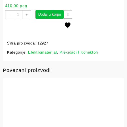
410,00
рсд
Dodaj u korpu
-
+
Šifra proizvoda:
12927
Kategorije:
Elektromaterijal
,
Prekidači I Konektori
Povezani proizvodi