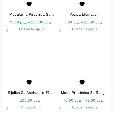
Modularna Pirubnica Sa
Vezica Elematic
Vijcima
78,00
рсд
–
155,00
рсд
3,30
рсд
–
18,50
рсд
Odaberite opcije
Odaberite opcije
Sijalica Za Aspiratore E14
Mode Prirubnica Za Šuplji
40W
Zid
105,00
рсд
70,00
рсд
–
72,00
рсд
Dodaj u korpu
Odaberite opcije