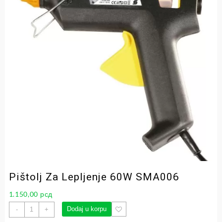
Pištolj Za Lepljenje 60W SMA006
1.150,00
рсд
Dodaj u korpu
-
+