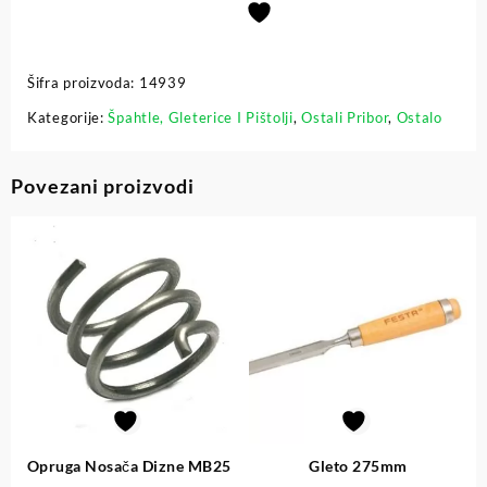
Šifra proizvoda:
14939
Kategorije:
Špahtle, Gleterice I Pištolji
,
Ostali Pribor
,
Ostalo
Povezani proizvodi
Opruga Nosača Dizne MB25
Gleto 275mm