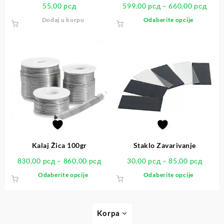
55,00
рсд
599,00
рсд
–
660,00
рсд
Dodaj u korpu
Odaberite opcije
Kalaj Žica 100gr
Staklo Zavarivanje
830,00
рсд
–
860,00
рсд
30,00
рсд
–
85,00
рсд
Odaberite opcije
Odaberite opcije
Korpa