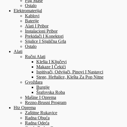
Fug Mase
Ostalo
Elektromaterijal
Kablovi
Baterije
Alati I Pribor
Instalacioni Pribor
Prekidači I Konektori
Sijalice I Sijalična Grla
Ostalo
Alati
Ručni Alati
Klešta I Ključevi
Makaze I Čekići
Ispitivači, Odvijači, Pinovi I Nastavci
Stege, Heftalice, Klešta Za Pop Nitne
Gvožđara
Burgije
Šrafovska Roba
Mašine I Oprema
Rezno-Brusni Program
Htz Oprema
Zaštitne Rukavice
Radna Obuća
Radna Odeća