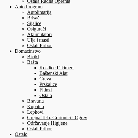
Ostala Radna Oprema
Auto Program
Autolimarija
Brisači
Sijalice
Osigurači
Akumulatori
Ulja i masti
Ostali Pribor
Domaćinstvo
Bicikl
Bašta
Kosilice I Trimeri
Baštenski Alat
Creva
Prskalice
Fitinzi
Ostalo
Bravaria
Kupatilo
Lepkovi
Grejna Tela, Gorionici I Ogrev
Održavanje Higijene
Ostali Pribor
Ostalo