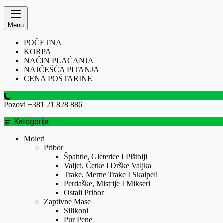
Menu
POČETNA
KORPA
NAČIN PLAĆANJA
NAJČEŠĆA PITANJA
CENA POŠTARINE
Pozovi
+381 21 828 886
Kategorija
Moleri
Pribor
Špahtle, Gleterice I Pištolji
Valjci, Četke I Drške Valjka
Trake, Merne Trake I Skalpeli
Perdaške, Mistrije I Mikseri
Ostali Pribor
Zaptivne Mase
Silikoni
Pur Pene