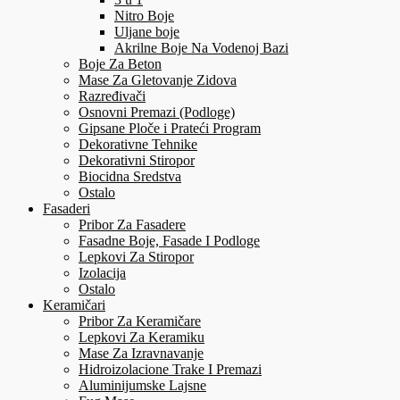
Nitro Boje
Uljane boje
Akrilne Boje Na Vodenoj Bazi
Boje Za Beton
Mase Za Gletovanje Zidova
Razređivači
Osnovni Premazi (Podloge)
Gipsane Ploče i Prateći Program
Dekorativne Tehnike
Dekorativni Stiropor
Biocidna Sredstva
Ostalo
Fasaderi
Pribor Za Fasadere
Fasadne Boje, Fasade I Podloge
Lepkovi Za Stiropor
Izolacija
Ostalo
Keramičari
Pribor Za Keramičare
Lepkovi Za Keramiku
Mase Za Izravnavanje
Hidroizolacione Trake I Premazi
Aluminijumske Lajsne