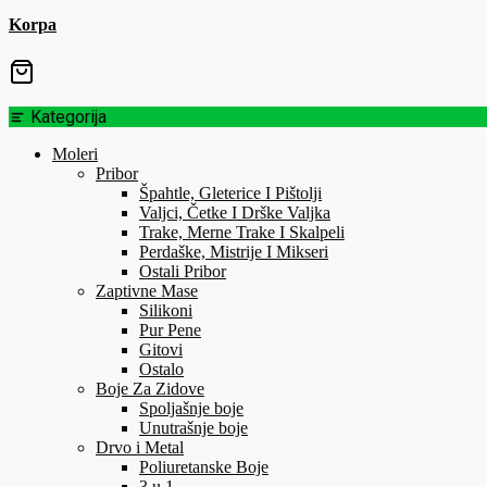
Korpa
Kategorija
Moleri
Pribor
Špahtle, Gleterice I Pištolji
Valjci, Četke I Drške Valjka
Trake, Merne Trake I Skalpeli
Perdaške, Mistrije I Mikseri
Ostali Pribor
Zaptivne Mase
Silikoni
Pur Pene
Gitovi
Ostalo
Boje Za Zidove
Spoljašnje boje
Unutrašnje boje
Drvo i Metal
Poliuretanske Boje
3 u 1