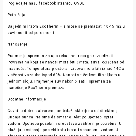
Pogledajte našu facebook stranicu
OVDE
.
Potrošnja
Sa jednim litrom EcoTherm – a može se premazati 10-15 m2 u
zavisnosti od poroznosti.
Nanošenje
Prajmer je spreman za upotrebu I ne treba ga razređivati.
Površina na koju se nanosi mora biti čvrsta, suva, očišćena od
masnoća. Temperatura prostora I zidova mora biti iznad 14C a
vlažnost vazduha ispod 60%. Nanosi se četkom ili valjkom u
jednom sloju. Prajmer je suv nakon 6 sati I spreman za
nanošenje EcoTherm premaza.
Dodatne informacije
Čuvati u dobro zatvorenoj ambalaži sklonjeno od direktnog
uticaja sunca. Ne sme da smrzne. Alat po upotrebi oprati
vodom. Upotreba posebnih sredstava zaštite nije potrebna. U
slučaju prosipanja po sebi kožu isprati sapunom i vodom. U