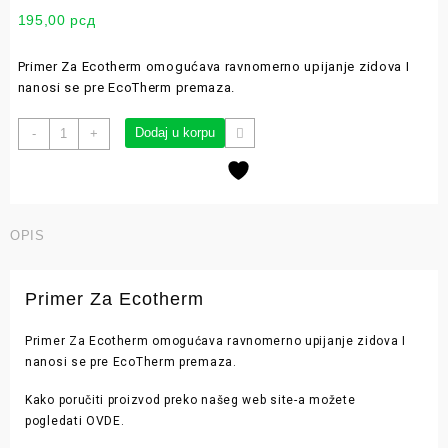
195,00
рсд
Primer Za Ecotherm omogućava ravnomerno upijanje zidova I
nanosi se pre EcoTherm premaza.
Dodaj u korpu
-
+
OPIS
Primer Za Ecotherm
Primer Za Ecotherm omogućava ravnomerno upijanje zidova I
nanosi se pre EcoTherm premaza.
Kako poručiti proizvod preko našeg web site-a možete
pogledati
OVDE
.