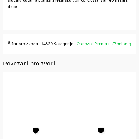
slučaju gutanja potražiti lekarsku pomoć. Čuvati van domašaja
dece.
Šifra proizvoda:
14829
Kategorija:
Osnovni Premazi (Podloge)
Povezani proizvodi