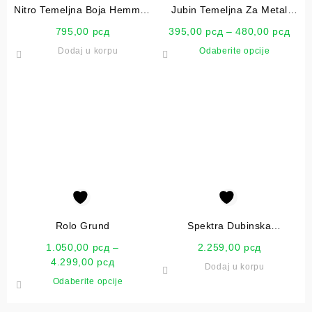
Nitro Temeljna Boja Hemmax
Jubin Temeljna Za Metal
0.9kg
0.75L
795,00
рсд
395,00
рсд
–
480,00
рсд
Dodaj u korpu
Odaberite opcije
Rolo Grund
Spektra Dubinska
Impregacija 2.5L
1.050,00
рсд
–
2.259,00
рсд
4.299,00
рсд
Dodaj u korpu
Odaberite opcije