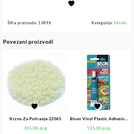
Šifra proizvoda:
13896
Kategorija:
Ostalo
Povezani proizvodi
Krzno Za Poliranje 22065
Bison Vinyl Plastic Adhesive
25ml
315,00
рсд
515,00
рсд