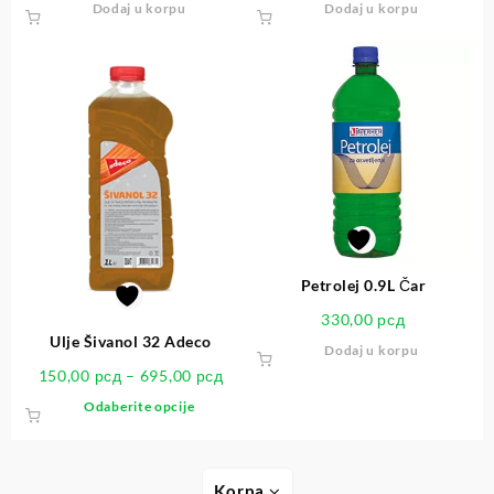
Dodaj u korpu
Dodaj u korpu
Petrolej 0.9L Čar
330,00
рсд
Ulje Šivanol 32 Adeco
Dodaj u korpu
150,00
рсд
–
695,00
рсд
Odaberite opcije
Korpa