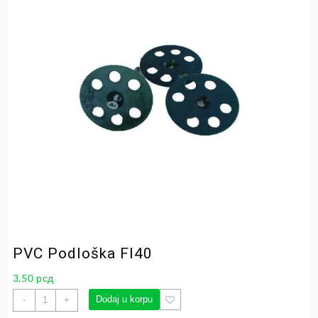
PVC Podloška FI40
3,50
рсд
Dodaj u korpu
-
+