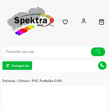
Kategorija
Početna
/
Ostalo
/ PVC Podloška FI40