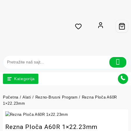
Kategorija
Početna
/
Alati
/
Rezno-Brusni Program
/ Rezna Ploča A60R
1×22.23mm
Rezna Ploča A60R 1×22.23mm