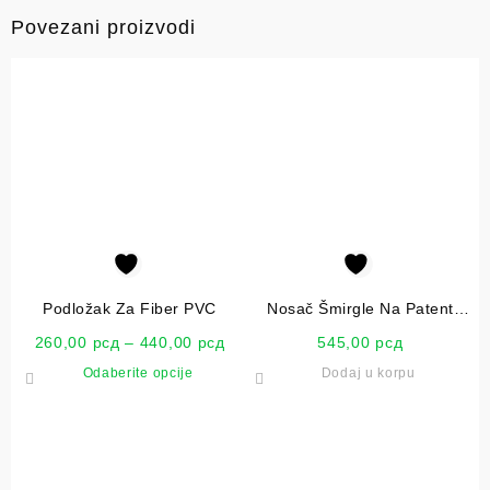
Povezani proizvodi
Podložak Za Fiber PVC
Nosač Šmirgle Na Patent
210x100mm Schuller
260,00
рсд
–
440,00
рсд
545,00
рсд
Odaberite opcije
Dodaj u korpu