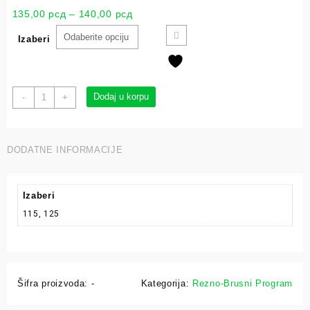
135,00
рсд
–
140,00
рсд
Izaberi
Dodaj u korpu
-
+
DODATNE INFORMACIJE
Izaberi
115, 125
Šifra proizvoda:
-
Kategorija:
Rezno-Brusni Program