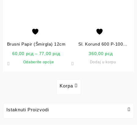
Brusni Papir (Šmirgla) 12cm
Sl. Korund 600 P-100
Smirdex
60,00
рсд
–
77,00
рсд
360,00
рсд
Odaberite opcije
Dodaj u korpu
Korpa
Istaknuti Proizvodi