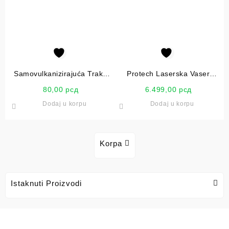
Samovulkanizirajuća Traka
Protech Laserska Vaser
Wurth 19mm
Vaga
80,00
рсд
6.499,00
рсд
Dodaj u korpu
Dodaj u korpu
Korpa
Istaknuti Proizvodi