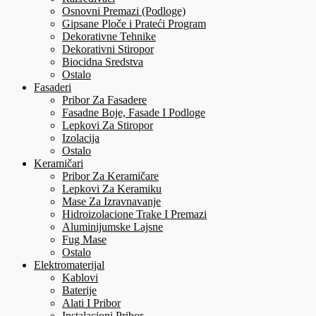
Osnovni Premazi (Podloge)
Gipsane Ploče i Prateći Program
Dekorativne Tehnike
Dekorativni Stiropor
Biocidna Sredstva
Ostalo
Fasaderi
Pribor Za Fasadere
Fasadne Boje, Fasade I Podloge
Lepkovi Za Stiropor
Izolacija
Ostalo
Keramičari
Pribor Za Keramičare
Lepkovi Za Keramiku
Mase Za Izravnavanje
Hidroizolacione Trake I Premazi
Aluminijumske Lajsne
Fug Mase
Ostalo
Elektromaterijal
Kablovi
Baterije
Alati I Pribor
Instalacioni Pribor