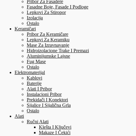
Pribor Za Fasadere
Fasadne Boje, Fasade I Podloge
Lepkovi Za Stiropor
Izolacija
Ostalo
Keramičari
Pribor Za Keramičare
Lepkovi Za Keramiku
Mase Za Izravnavanje
Hidroizolacione Trake I Premazi
Aluminijumske Lajsne
Fug Mase
Ostalo
Elektromaterijal
Kablovi
Baterije
Alati I Pribor
Instalacioni Pribor
Prekidači I Konektori
Sijalice I Sijalična Grla
Ostalo
Alati
Ručni Alati
Klešta I Ključevi
Makaze I Čekići