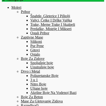
Moleri
Pribor
Špahtle, Gleterice I Pištolji
Valjci, Četke I Drške Valjka
Trake, Merne Trake I Skalpeli
Perdaške, Mistrije I Mikseri
Ostali Pribor
Zaptivne Mase
Silikoni
Pur Pene
Gitovi
Ostalo
Boje Za Zidove
Spoljašnje boje
Unutrašnje boje
Drvo i Metal
Poliuretanske Boje
3 u 1
Nitro Boje
Uljane boje
Akrilne Boje Na Vodenoj Bazi
Boje Za Beton
Mase Za Gletovanje Zidova
Razređivači