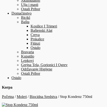
Akumulatori
Ulja i masti
Ostali Pribor
Domaćinstvo
Bicikl
Bašta
Kosilice I Trimeri
Baštenski Alat
Creva
Prskalice
Fitinzi
Ostalo
Bravaria
Kupatilo
Lepkovi
Grejna Tela, Gorionici I Ogrev
Održavanje Higijene
Ostali Pribor
Ostalo
Korpa
Početna
/
Moleri
/
Biocidna Sredstva
/ Stop Kondenz 750ml