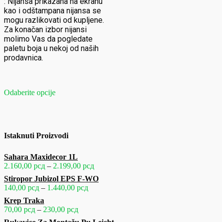
:
Nijansa prikazana na ekranu
kao i odštampana nijansa se
mogu razlikovati od kupljene.
Za konačan izbor nijansi
molimo Vas da pogledate
paletu boja u nekoj od naših
prodavnica.
Ovaj
Odaberite opcije
proizvod
ima
više
varijanti.
Opcije
Istaknuti Proizvodi
mogu
biti
izabrane
Sahara Maxidecor 1L
na
Raspon
2.160,00
рсд
–
2.199,00
рсд
stranici
cena:
Stiropor Jubizol EPS F-WO
proizvoda.
od
Raspon
140,00
рсд
–
1.440,00
рсд
2.160,00 рсд
cena:
Krep Traka
do
od
Raspon
70,00
рсд
–
230,00
рсд
2.199,00 рсд
140,00 рсд
cena: