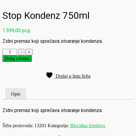
Stop Kondenz 750ml
1.599,00
рсд
Zidni premaz koji sprečava stvaranje kondenza.
Stop
-
+
Kondenz
Dodaj u korpu
750ml
količina
Dodaj u listu želja
Opis
Zidni premaz koji sprečava stvaranje kondenza.
Šifra proizvoda:
13201
Kategorija:
Biocidna Sredstva