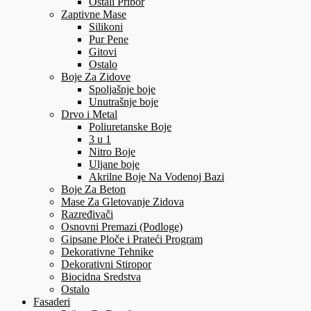
Ostali Pribor
Zaptivne Mase
Silikoni
Pur Pene
Gitovi
Ostalo
Boje Za Zidove
Spoljašnje boje
Unutrašnje boje
Drvo i Metal
Poliuretanske Boje
3 u 1
Nitro Boje
Uljane boje
Akrilne Boje Na Vodenoj Bazi
Boje Za Beton
Mase Za Gletovanje Zidova
Razređivači
Osnovni Premazi (Podloge)
Gipsane Ploče i Prateći Program
Dekorativne Tehnike
Dekorativni Stiropor
Biocidna Sredstva
Ostalo
Fasaderi