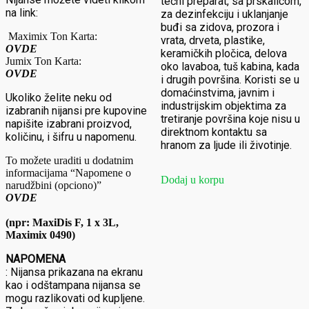
tečni preparat, sa prskalicom,
na link:
za dezinfekciju i uklanjanje
buđi sa zidova, prozora i
Maximix Ton Karta:
vrata, drveta, plastike,
OVDE
keramičkih pločica, delova
Jumix Ton Karta:
oko lavaboa, tuš kabina, kada
OVDE
i drugih površina. Koristi se u
domaćinstvima, javnim i
Ukoliko želite neku od
industrijskim objektima za
izabranih nijansi pre kupovine
tretiranje površina koje nisu u
napišite izabrani proizvod,
direktnom kontaktu sa
količinu, i šifru u napomenu.
hranom za ljude ili životinje.
To možete uraditi u dodatnim
informacijama “Napomene o
Dodaj u korpu
narudžbini
(opciono)”
OVDE
(npr: MaxiDis F, 1 x 3L,
Maximix 0490)
NAPOMENA
:
Nijansa prikazana na ekranu
kao i odštampana nijansa se
mogu razlikovati od kupljene.