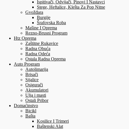
Ispitivači, Odvijači, Pinovi I Nastavci
Stege, Heftalice, Klešta Za Pop Nitne
Gvožđara
Burgije
Šrafovska Roba
Mašine I Oprema
Rezno-Brusni Program
Htz Oprema
Zaštitne Rukavice
Radna Obuća
Radna Odeća
Ostala Radna Oprema
Auto Program
Autolimarija
Brisači
Sijalice
Osigurači
Akumulatori
Ulja i masti
Ostali Pribor
Domaćinstvo
Bicikl
Bašta
Kosilice I Trimeri
Baštenski Alat