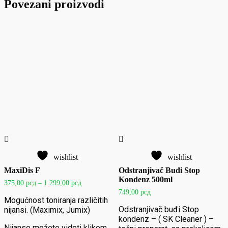
Povezani proizvodi
wishlist
wishlist
MaxiDis F
Odstranjivač Buđi Stop
Kondenz 500ml
Raspon
375,00
рсд
–
1.299,00
рсд
cena:
749,00
рсд
od
Mogućnost toniranja različitih
375,00 рсд
Odstranjivač buđi Stop
nijansi. (Maximix, Jumix)
do
kondenz – ( SK Cleaner ) –
1.299,00 рсд
Nijanse možete videti klikom