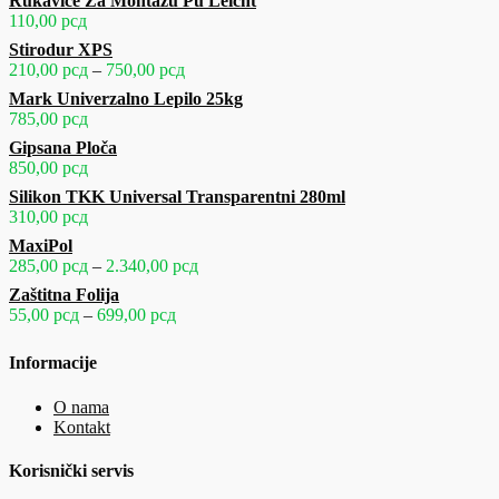
Rukavice Za Montažu Pu Leicht
do
od
110,00
рсд
1.440,00 рсд
70,00 рсд
Stirodur XPS
do
Raspon
210,00
рсд
–
750,00
рсд
230,00 рсд
cena:
Mark Univerzalno Lepilo 25kg
od
785,00
рсд
210,00 рсд
Gipsana Ploča
do
850,00
рсд
750,00 рсд
Silikon TKK Universal Transparentni 280ml
310,00
рсд
MaxiPol
Raspon
285,00
рсд
–
2.340,00
рсд
cena:
Zaštitna Folija
od
Raspon
55,00
рсд
–
699,00
рсд
285,00 рсд
cena:
do
od
Informacije
2.340,00 рсд
55,00 рсд
do
O nama
699,00 рсд
Kontakt
Korisnički servis