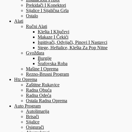
Prekidači I Konektori
Sijalice I Sijalična Grla
Ostalo
Alati
Ručni Alati
Klešta I Ključevi
Makaze I Čekići
Ispitivači, Odvijači, Pinovi I Nastavci
Stege, Heftalice, Klešta Za Pop Nitne
Gvožđara
Burgije
Šrafovska Roba
Mašine I Oprema
Rezno-Brusni Program
Htz Oprema
Zaštitne Rukavice
Radna Obuća
Radna Odeća
Ostala Radna Oprema
Auto Program
Autolimarija
Brisači
Sijalice
Osigurači