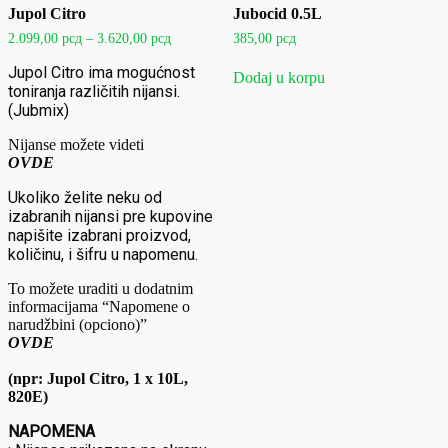
Jupol Citro
Jubocid 0.5L
Raspon
2.099,00
рсд
–
3.620,00
рсд
385,00
рсд
cena:
od
Jupol Citro ima mogućnost
Dodaj u korpu
2.099,00 рсд
toniranja različitih nijansi.
do
(Jubmix)
3.620,00 рсд
Nijanse možete videti
OVDE
Ukoliko želite neku od
izabranih nijansi pre kupovine
napišite izabrani proizvod,
količinu, i šifru u napomenu.
To možete uraditi u dodatnim
informacijama “Napomene o
narudžbini
(opciono)”
OVDE
(npr: Jupol Citro, 1 x 10L,
820E)
NAPOMENA