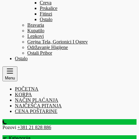
Creva
Prskalice
Fitinzi
Ostalo
Bravaria
Kupatilo
Lepkovi
Grejna Tela, Gorionici I Ogrev
Održavanje Higijene
Ostali Pribor
Ostalo
Menu
POČETNA
KORPA
NAČIN PLAĆANJA
NAJČEŠĆA PITANJA
CENA POŠTARINE
Pozovi
+381 21 828 886
Kategorija