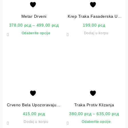
Metar Drveni
Krep Traka Fasaderska UV
30mmX50m Protech
378,00
рсд
–
499,00
рсд
199,00
рсд
Odaberite opcije
Dodaj u korpu
Crveno Bela Upozoravajuća
Traka Protiv Klizanja
80mmX100m Traka
415,00
рсд
380,00
рсд
–
635,00
рсд
Dodaj u korpu
Odaberite opcije