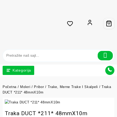
Kategorija
Početna
/
Moleri
/
Pribor
/
Trake, Merne Trake I Skalpeli
/ Traka
DUCT *211* 48mmX10m
Traka DUCT *211* 48mmX10m