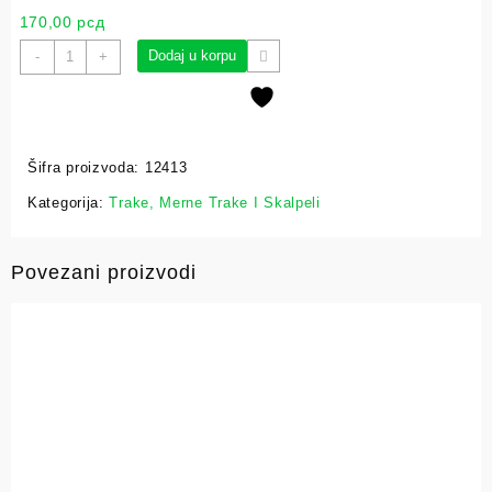
170,00
рсд
Dodaj u korpu
-
+
Šifra proizvoda:
12413
Kategorija:
Trake, Merne Trake I Skalpeli
Povezani proizvodi