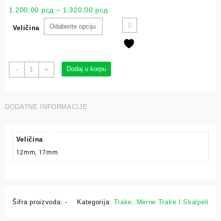
1.200,00
рсд
–
1.320,00
рсд
Veličina
Dodaj u korpu
-
+
DODATNE INFORMACIJE
Veličina
12mm, 17mm
Šifra proizvoda:
-
Kategorija:
Trake, Merne Trake I Skalpeli