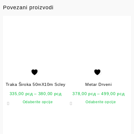
Povezani proizvodi
Traka Široka 50mX10m Scley
Metar Drveni
335,00
рсд
–
380,00
рсд
378,00
рсд
–
499,00
рсд
Odaberite opcije
Odaberite opcije