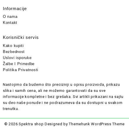
Informacije
O nama
Kontakt
Korisnički servis
Kako kupiti
Bezbednost
Uslovi isporuke
Žalbe I Primedbe
Politika Privatnosti
Nastojimo da budemo što precizniji u opisu proizvoda, prikazu
slika i samih cena, ali ne možemo garantovati da su sve
informacije kompletne i bez grešaka. Svi artikli prikazani na sajtu
su deo naše ponude i ne podrazumeva da su dostupni u svakom
trenutku.
© 2026
Spektra shop
Designed by
Themehunk WordPress Theme