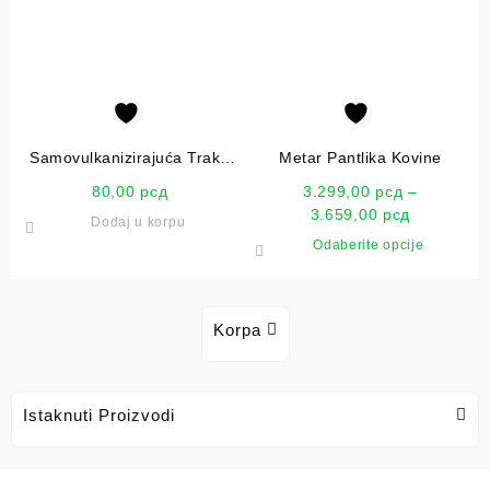
Samovulkanizirajuća Traka
Metar Pantlika Kovine
Wurth 19mm
80,00
рсд
3.299,00
рсд
–
3.659,00
рсд
Dodaj u korpu
Odaberite opcije
Korpa
Istaknuti Proizvodi