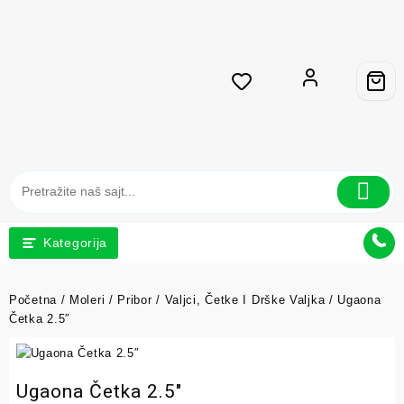
Kategorija
Početna
/
Moleri
/
Pribor
/
Valjci, Četke I Drške Valjka
/ Ugaona
Četka 2.5″
Ugaona Četka 2.5″