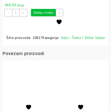
399,00
рсд
Dodaj u korpu
-
+
Šifra proizvoda:
10917
Kategorija:
Valjci, Četke I Drške Valjka
Povezani proizvodi