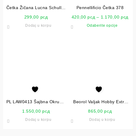
Četka Žičana Lucna Schuller
Pennellificio Četka 378
41900
299,00
рсд
420,00
рсд
–
1.170,00
рсд
Dodaj u korpu
Odaberite opcije
PL LAW0413 Šajbna Okrugla
Beorol Valjak Hobby Extra
120
23cm
1.550,00
рсд
865,00
рсд
Dodaj u korpu
Dodaj u korpu