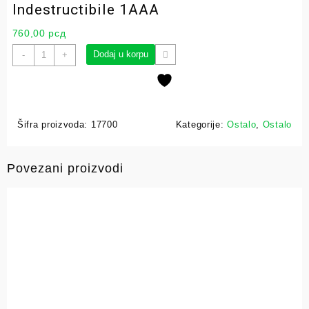
Indestructibile 1AAA
760,00
рсд
Dodaj u korpu
-
+
Šifra proizvoda:
17700
Kategorije:
Ostalo
,
Ostalo
Povezani proizvodi