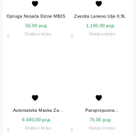
Opruga Nosača Dizne MB25
Zvezda Laneno Ulje 0,9L
55,00
рсд
1.160,00
рсд
Dodaj u korpu
Dodaj u korpu
Automatska Maska Za
Paropropusna
Zavarivanje DIN 9-13 Solar
Vodonepropusna Folija
6.680,00
рсд
75,00
рсд
Veldo Black
MasterMax
Dodaj u korpu
Dodaj u korpu