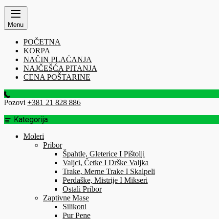
Menu
POČETNA
KORPA
NAČIN PLAĆANJA
NAJČEŠĆA PITANJA
CENA POŠTARINE
Pozovi
+381 21 828 886
Kategorija
Moleri
Pribor
Špahtle, Gleterice I Pištolji
Valjci, Četke I Drške Valjka
Trake, Merne Trake I Skalpeli
Perdaške, Mistrije I Mikseri
Ostali Pribor
Zaptivne Mase
Silikoni
Pur Pene