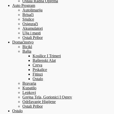
Ostala Radna Oprema
Auto Program
Autolimarija
Brisači
Sijalice
Osigurači
Akumulatori
Ulja i masti
Ostali Pribor
Domaćinstvo
Bicikl
Bašta
Kosilice I Trimeri
Baštenski Alat
Creva
Prskalice
Fitinzi
Ostalo
Bravaria
Kupatilo
Lepkovi
Grejna Tela, Gorionici I Ogrev
Održavanje Higijene
Ostali Pribor
Ostalo