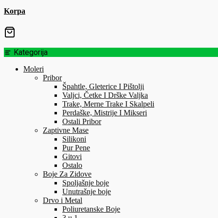
Korpa
Kategorija
Moleri
Pribor
Špahtle, Gleterice I Pištolji
Valjci, Četke I Drške Valjka
Trake, Merne Trake I Skalpeli
Perdaške, Mistrije I Mikseri
Ostali Pribor
Zaptivne Mase
Silikoni
Pur Pene
Gitovi
Ostalo
Boje Za Zidove
Spoljašnje boje
Unutrašnje boje
Drvo i Metal
Poliuretanske Boje
3 u 1