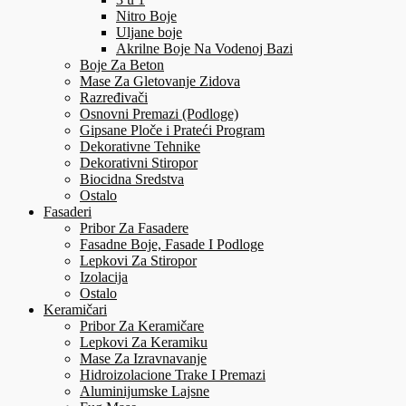
Nitro Boje
Uljane boje
Akrilne Boje Na Vodenoj Bazi
Boje Za Beton
Mase Za Gletovanje Zidova
Razređivači
Osnovni Premazi (Podloge)
Gipsane Ploče i Prateći Program
Dekorativne Tehnike
Dekorativni Stiropor
Biocidna Sredstva
Ostalo
Fasaderi
Pribor Za Fasadere
Fasadne Boje, Fasade I Podloge
Lepkovi Za Stiropor
Izolacija
Ostalo
Keramičari
Pribor Za Keramičare
Lepkovi Za Keramiku
Mase Za Izravnavanje
Hidroizolacione Trake I Premazi
Aluminijumske Lajsne