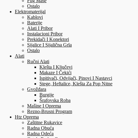
Fug Mase
Ostalo
Elektromaterijal
Kablovi
Baterije
Alati I Pribor
Instalacioni Pribor
Prekidači I Konektori
Sijalice I Sijalična Grla
Ostalo
Alati
Ručni Alati
Klešta I Ključevi
Makaze I Čekići
Ispitivači, Odvijači, Pinovi I Nastavci
Stege, Heftalice, Klešta Za Pop Nitne
Gvožđara
Burgije
Šrafovska Roba
Mašine I Oprema
Rezno-Brusni Program
Htz Oprema
Zaštitne Rukavice
Radna Obuća
Radna Odeća