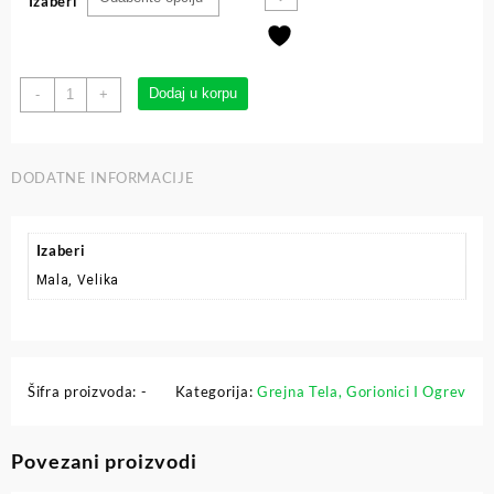
Izaberi
Dodaj u korpu
-
+
DODATNE INFORMACIJE
Izaberi
Mala, Velika
Šifra proizvoda:
-
Kategorija:
Grejna Tela, Gorionici I Ogrev
Povezani proizvodi