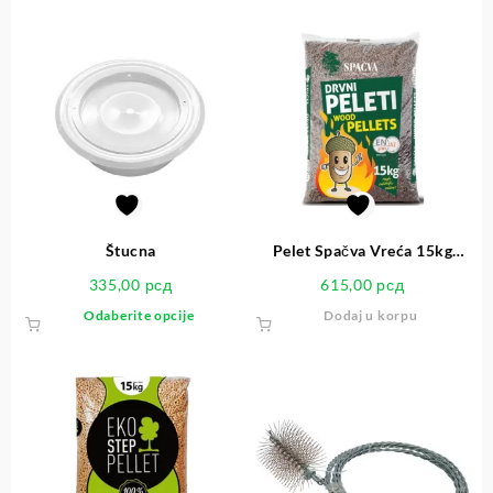
Štucna
Pelet Spačva Vreća 15kg
ENplus A2
335,00
рсд
615,00
рсд
Odaberite opcije
Dodaj u korpu