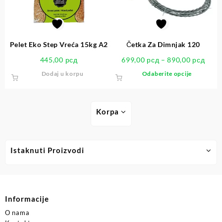
Pelet Eko Step Vreća 15kg A2
Četka Za Dimnjak 120
445,00
рсд
699,00
рсд
–
890,00
рсд
Dodaj u korpu
Odaberite opcije
Korpa
Istaknuti Proizvodi
Informacije
O nama