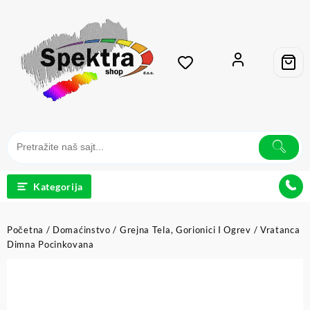
Kategorija
Početna
/
Domaćinstvo
/
Grejna Tela, Gorionici I Ogrev
/ Vratanca
Dimna Pocinkovana