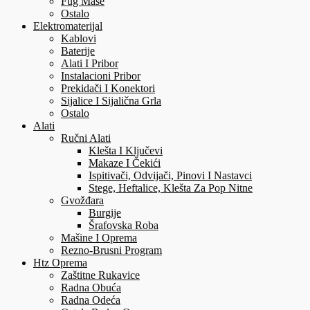
Fug Mase
Ostalo
Elektromaterijal
Kablovi
Baterije
Alati I Pribor
Instalacioni Pribor
Prekidači I Konektori
Sijalice I Sijalična Grla
Ostalo
Alati
Ručni Alati
Klešta I Ključevi
Makaze I Čekići
Ispitivači, Odvijači, Pinovi I Nastavci
Stege, Heftalice, Klešta Za Pop Nitne
Gvožđara
Burgije
Šrafovska Roba
Mašine I Oprema
Rezno-Brusni Program
Htz Oprema
Zaštitne Rukavice
Radna Obuća
Radna Odeća