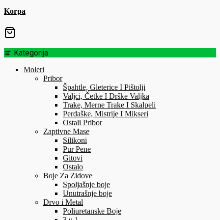
Korpa
Kategorija
Moleri
Pribor
Špahtle, Gleterice I Pištolji
Valjci, Četke I Drške Valjka
Trake, Merne Trake I Skalpeli
Perdaške, Mistrije I Mikseri
Ostali Pribor
Zaptivne Mase
Silikoni
Pur Pene
Gitovi
Ostalo
Boje Za Zidove
Spoljašnje boje
Unutrašnje boje
Drvo i Metal
Poliuretanske Boje
3 u 1