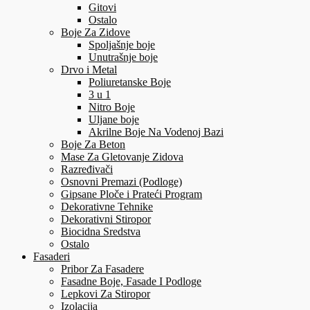
Gitovi
Ostalo
Boje Za Zidove
Spoljašnje boje
Unutrašnje boje
Drvo i Metal
Poliuretanske Boje
3 u 1
Nitro Boje
Uljane boje
Akrilne Boje Na Vodenoj Bazi
Boje Za Beton
Mase Za Gletovanje Zidova
Razređivači
Osnovni Premazi (Podloge)
Gipsane Ploče i Prateći Program
Dekorativne Tehnike
Dekorativni Stiropor
Biocidna Sredstva
Ostalo
Fasaderi
Pribor Za Fasadere
Fasadne Boje, Fasade I Podloge
Lepkovi Za Stiropor
Izolacija