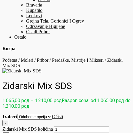
Bravaria
Kupatilo
Lepkovi
Grejna Tela, Gorionici I Ogrev
Održavanje Higijene
Ostali Pribor
Ostalo
Korpa
Početna
/
Moleri
/
Pribor
/
Perdaške, Mistrije I Mikseri
/ Zidarski
Mix SDS
Zidarski Mix SDS
1.065,00
рсд
–
1.210,00
рсд
Raspon cena: od 1.065,00 рсд do
1.210,00 рсд
Izaberi
Očisti
-
Zidarski Mix SDS količina