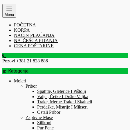
Menu
POČETNA
KORPA
NAČIN PLAĆANJA
NAJČEŠĆA PITANJA
CENA POŠTARINE
Pozovi
+381 21 828 886
Kategorija
Moleri
Pribor
Špahtle, Gleterice I Pištolji
Valjci, Četke I Drške Valjka
Trake, Merne Trake I Skalpeli
Perdaške, Mistrije I Mikseri
Ostali Pribor
Zaptivne Mase
Silikoni
Pur Pene