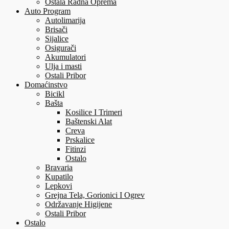
Ostala Radna Oprema
Auto Program
Autolimarija
Brisači
Sijalice
Osigurači
Akumulatori
Ulja i masti
Ostali Pribor
Domaćinstvo
Bicikl
Bašta
Kosilice I Trimeri
Baštenski Alat
Creva
Prskalice
Fitinzi
Ostalo
Bravaria
Kupatilo
Lepkovi
Grejna Tela, Gorionici I Ogrev
Održavanje Higijene
Ostali Pribor
Ostalo