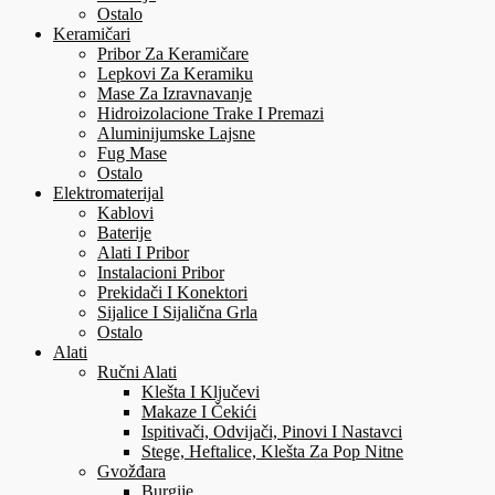
Ostalo
Keramičari
Pribor Za Keramičare
Lepkovi Za Keramiku
Mase Za Izravnavanje
Hidroizolacione Trake I Premazi
Aluminijumske Lajsne
Fug Mase
Ostalo
Elektromaterijal
Kablovi
Baterije
Alati I Pribor
Instalacioni Pribor
Prekidači I Konektori
Sijalice I Sijalična Grla
Ostalo
Alati
Ručni Alati
Klešta I Ključevi
Makaze I Čekići
Ispitivači, Odvijači, Pinovi I Nastavci
Stege, Heftalice, Klešta Za Pop Nitne
Gvožđara
Burgije