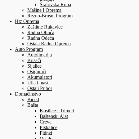
Šrafovska Roba
Mašine I Oprema
Rezno-Brusni Program
Htz Oprema
Zaštitne Rukavice
Radna Obuća
Radna Odeća
Ostala Radna Oprema
Auto Program
Autolimarija
Brisači
Sijalice
Osigurači
Akumulatori
Ulja i masti
Ostali Pribor
Domaćinstvo
Bicikl
Bašta
Kosilice I Trimeri
Baštenski Alat
Creva
Prskalice
Fitinzi
Ostalo