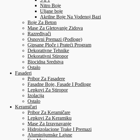
Nitro Boje
Uljane boje
Akrilne Boje Na Vodenoj Bazi
Boje Za Beton
Mase Za Gletovanje Zidova
Razređivači
Osnovni Premazi (Podloge)
Gipsane Ploče i Prateći Program
Dekorativne Tehnike
Dekorativni Stiropor
Biocidna Sredstva
Ostalo
Fasaderi
Pribor Za Fasadere
Fasadne Boje, Fasade I Podloge
Lepkovi Za Stiropor
Izolacija
Ostalo
Keramičari
Pribor Za Keramičare
Lepkovi Za Keramiku
Mase Za Izravnavanje
Hidroizolacione Trake I Premazi
Aluminijumske Lajsne