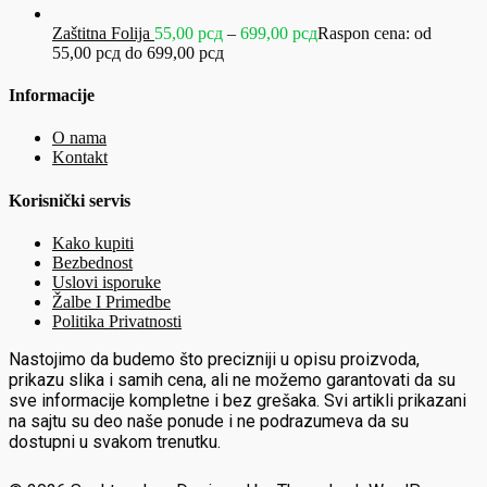
Zaštitna Folija
55,00
рсд
–
699,00
рсд
Raspon cena: od
55,00 рсд do 699,00 рсд
Informacije
O nama
Kontakt
Korisnički servis
Kako kupiti
Bezbednost
Uslovi isporuke
Žalbe I Primedbe
Politika Privatnosti
Nastojimo da budemo što precizniji u opisu proizvoda,
prikazu slika i samih cena, ali ne možemo garantovati da su
sve informacije kompletne i bez grešaka. Svi artikli prikazani
na sajtu su deo naše ponude i ne podrazumeva da su
dostupni u svakom trenutku.