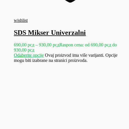
wishlist
SDS Mikser Univerzalni
690,00
рсд
–
930,00
рсд
Raspon cena: od 690,00 рсд do
930,00 рсд
Odaberite opcije
Ovaj proizvod ima više varijanti. Opcije
mogu biti izabrane na stranici proizvoda.