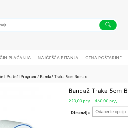
ČIN PLAĆANJA
NAJČEŠĆA PITANJA
CENA POŠTARINE
če i Prateći Program
/ Bandaž Traka 5cm Bomax
Bandaž Traka 5cm 
220,00
рсд
–
460,00
рсд
Dimenzija