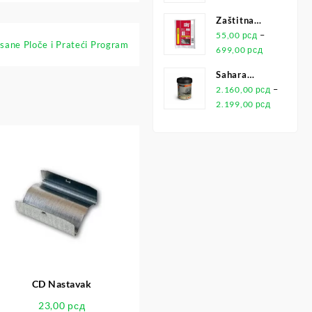
Zaštitna
Folija
–
55,00
рсд
sane Ploče i Prateći Program
699,00
рсд
Sahara
Maxidecor
–
2.160,00
рсд
1L
2.199,00
рсд
CD Nastavak
23,00
рсд