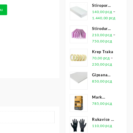
280ml
Stiropor
pu
Jubizol EPS
–
140,00
рсд
F-WO
1.440,00
рсд
Stirodur
XPS
–
210,00
рсд
750,00
рсд
Krep Traka
–
70,00
рсд
230,00
рсд
Gipsana
Ploča
850,00
рсд
Mark
Univerzalno
785,00
рсд
Lepilo 25kg
Rukavice Za
Montažu Pu
110,00
рсд
Leicht