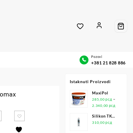
Pozovi
+381 21 828 886
Istaknuti Proizvodi
MaxiPol
Bomax
–
285,00
рсд
2.340,00
рсд
Silikon TKK
Universal
310,00
рсд
Transparentni