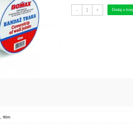
-
+
Dodaj u kor
, 90m