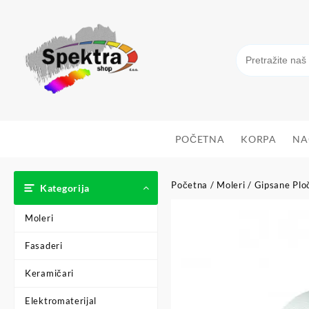
POČETNA
KORPA
NA
Početna
/
Moleri
/
Gipsane Plo
Kategorija
Moleri
Fasaderi
Keramičari
Elektromaterijal