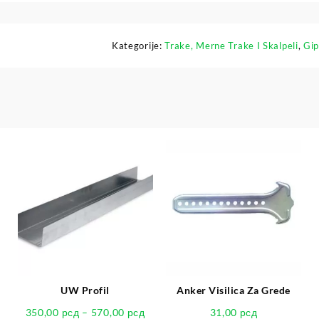
Kategorije:
Trake, Merne Trake I Skalpeli
,
Gip
UW Profil
Anker Visilica Za Grede
350,00
рсд
–
570,00
рсд
31,00
рсд