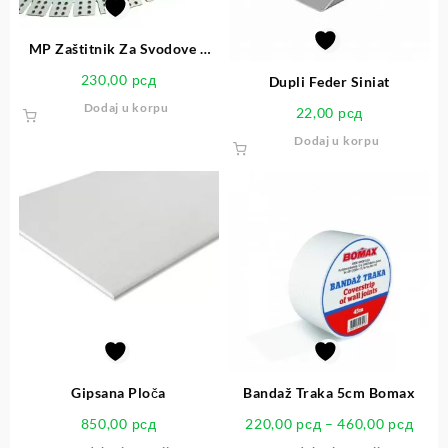
MP Zaštitnik Za Svodove –
Rund Bogen
230,00
рсд
Dupli Feder Siniat
Dodaj u korpu
22,00
рсд
Dodaj u korpu
Gipsana Ploča
Bandaž Traka 5cm Bomax
850,00
рсд
220,00
рсд
–
460,00
рсд