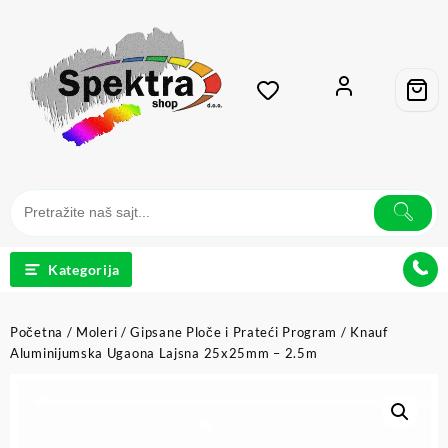
Kategorija
Početna
/
Moleri
/
Gipsane Ploče i Prateći Program
/ Knauf
Aluminijumska Ugaona Lajsna 25x25mm – 2.5m