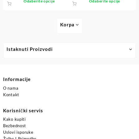
Odaberite opcije
Odaberite opcije
Korpa
Istaknuti Proizvodi
Informacije
O nama
Kontakt
Korisnički servis
Kako kupiti
Bezbednost
Uslovi isporuke
Žalbe I Primedbe