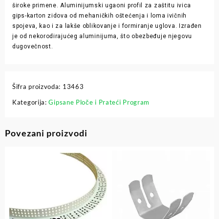
široke primene. Aluminijumski ugaoni profil za zaštitu ivica
gips-karton zidova od mehaničkih oštećenja i loma ivičnih
spojeva, kao i za lakše oblikovanje i formiranje uglova. Izrađen
je od nekorodirajućeg aluminijuma, što obezbeđuje njegovu
dugovečnost.
Šifra proizvoda:
13463
Kategorija:
Gipsane Ploče i Prateći Program
Povezani proizvodi