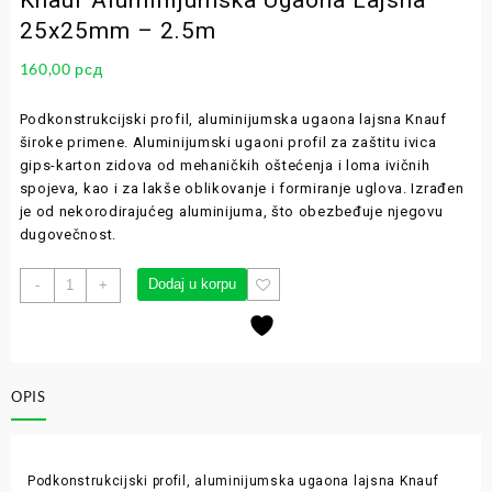
Knauf Aluminijumska Ugaona Lajsna
25x25mm – 2.5m
160,00
рсд
Podkonstrukcijski profil, aluminijumska ugaona lajsna Knauf
široke primene. Aluminijumski ugaoni profil za zaštitu ivica
gips-karton zidova od mehaničkih oštećenja i loma ivičnih
spojeva, kao i za lakše oblikovanje i formiranje uglova. Izrađen
je od nekorodirajućeg aluminijuma, što obezbeđuje njegovu
dugovečnost.
Dodaj u korpu
-
+
OPIS
Podkonstrukcijski profil, aluminijumska ugaona lajsna Knauf