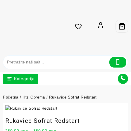
Kategorija
Početna
/
Htz Oprema
/ Rukavice Sofrat Redstart
Rukavice Sofrat Redstart
280,00
рсд
–
380,00
рсд