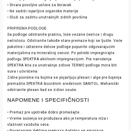
• Stvara povoljne uslove za boravak
• Ne sadrži isparljive organske materije
• Služi za zaštitu unutrašnjih zidnih površina
PRIPREMA PODLOGE
Sa podloge odstranite prašinu, loše vezane čestice i drugu
nečistoću. Odstranite takođe stare premaze koji se ljušte. Veće
pukotine i oštećene delove podloge popunite odgovarajućim
materijalima na mineralnoj osnovi. Po potrebi impregnirajte
podlogu SPEKTRA akrilnom impregnacijom. Pre nanošenja
SPEKTRA kita za unutrašnje zidove TERMO podloga mora biti
suva i učvršćena.
Zidne površine na kojima se pojavljuju plesan i alge pre bojenja
premažite SPEKTRA biocidnim sredstvom SANITOL. Mehanički
odstranite plesan kad se zidovi osuše.
NAPOMENE
I SPECIFIČNOSTI
• Premaz pre upotrebe dobro promešajte.
• Vreme sušenja se produžava ako je temperatura niža i
vlažnost vazduha veća.
• Povećanjem debljine premaza dodatno se smanjuje