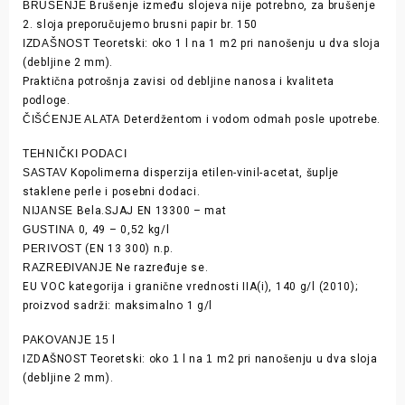
BRUŠENJE
Brušenje između slojeva nije potrebno, za brušenje
2. sloja preporučujemo brusni papir br. 150
IZDAŠNOST
Teoretski: oko 1 l na 1 m2 pri nanošenju u dva sloja
(debljine 2 mm).
Praktična potrošnja zavisi od debljine nanosa i kvaliteta
podloge.
ČIŠĆENJE ALATA
Deterdžentom i vodom odmah posle upotrebe.
TEHNIČKI PODACI
SASTAV
Kopolimerna disperzija etilen-vinil-acetat, šuplje
staklene perle i posebni dodaci.
NIJANSE
Bela.SJAJ EN 13300 – mat
GUSTINA
0, 49 – 0,52 kg/l
PERIVOST
(EN 13 300) n.p.
RAZREĐIVANJE
Ne razređuje se.
EU VOC kategorija i granične vrednosti IIA(i), 140 g/l (2010);
proizvod sadrži: maksimalno 1 g/l
PAKOVANJE
15
l
IZDAŠNOST Teoretski: oko
1
l na
1
m2 pri nanošenju u dva sloja
(debljine
2
mm).