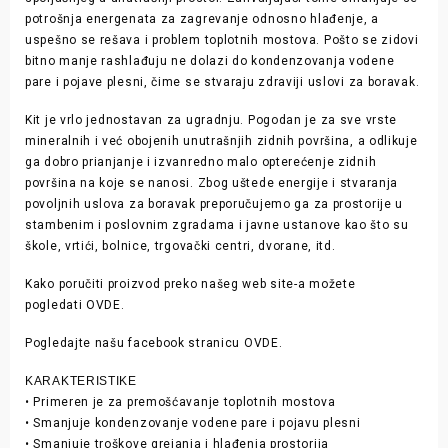
potrošnja energenata za zagrevanje odnosno hlađenje, a
uspešno se rešava i problem toplotnih mostova. Pošto se zidovi
bitno manje rashlađuju ne dolazi do kondenzovanja vodene
pare i pojave plesni, čime se stvaraju zdraviji uslovi za boravak.
Kit je vrlo jednostavan za ugradnju. Pogodan je za sve vrste
mineralnih i već obojenih unutrašnjih zidnih površina, a odlikuje
ga dobro prianjanje i izvanredno malo opterećenje zidnih
površina na koje se nanosi. Zbog uštede energije i stvaranja
povoljnih uslova za boravak preporučujemo ga za prostorije u
stambenim i poslovnim zgradama i javne ustanove kao što su
škole, vrtići, bolnice, trgovački centri, dvorane, itd.
Kako poručiti proizvod preko našeg web site-a možete
pogledati
OVDE
.
Pogledajte našu facebook stranicu
OVDE
.
KARAKTERISTIKE
• Primeren je za premošćavanje toplotnih mostova
• Smanjuje kondenzovanje vodene pare i pojavu plesni
• Smanjuje troškove grejanja i hlađenja prostorija