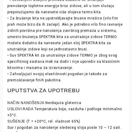
prenošenje toplotne energije kroz zidove, ali u tom slučaju
preporučujemo da nanesete više slojeva termo kita.
• Za brušenje kita ne upotrebljavajte brusne mrežice (vrlo fini
prah može brzo da ih začepi). Ako je potrebno vrlo fino ravnanje
zidnih površina pre nanošenja završnog premaza u sistemu,
umesto brušenja SPEKTRA kita za unutrašnje zidove TERMO
možete dodatno da nanesete jedan sloj SPEKTRA kita za
unutrašnje zidove koji se jednostavno brusi.
• Suv SPEKTRA kit za unutrašnje zidove TERMO je zbog svog
specifičnog sastava mek na dodir i nije uporediv sa klasičnim
kitovima i masama za izravnavanje.
• Zahvaljujući svojoj elastičnosti pogodan je takođe za
premošćavanje finih pukotina.
UPUTSTVA ZA UPOTREBU
NAČIN NANOŠENJA
Nerđajuća gleterica
USLOVI RADA
Temperatura boje, vazduha i podloge minimalno
+5°C.
SUŠENJE
(T = +20ºC, rel. vlažnost 65%)
Suv i pogodan za nanošenje sledećeg sloja posle 10 – 12 sati.