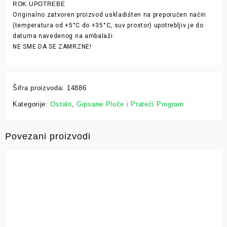
ROK UPOTREBE
Originalno zatvoren proizvod uskladišten na preporučen način
(temperatura od +5°C do +35°C, suv prostor) upotrebljiv je do
datuma navedenog na ambalaži.
NE SME DA SE ZAMRZNE!
Šifra proizvoda:
14886
Kategorije:
Ostalo
,
Gipsane Ploče i Prateći Program
Povezani proizvodi