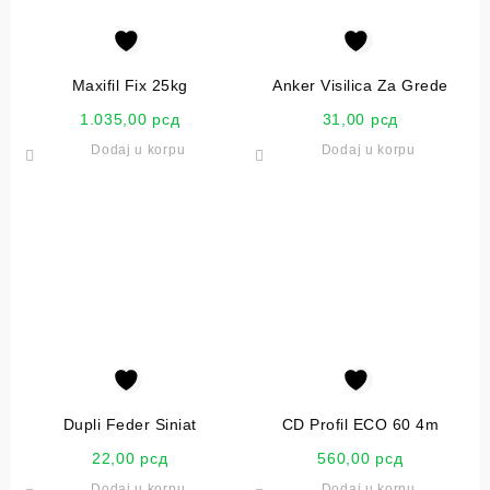
Maxifil Fix 25kg
Anker Visilica Za Grede
1.035,00
рсд
31,00
рсд
Dodaj u korpu
Dodaj u korpu
Dupli Feder Siniat
CD Profil ECO 60 4m
22,00
рсд
560,00
рсд
Dodaj u korpu
Dodaj u korpu