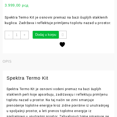
3.999,00
рсд
Spektra Termo Kit je osnovni premaz na bazi šupljih staklenih
kuglica. Zadržava i reflektuje primljenu toplotu nazad u prostor.
Dodaj u korpu
-
+
OPIS
Spektra Termo Kit
Spektra Termo Kit je osnovni vodeni premaz na bazi šupljih
staklenih perli koje apsorbuju, zadržavaju i reflektuju primljenu
toplotu nazad u prostor. Na taj način se zimi smanjuje
prenošenje toplotne energije kroz zidne površine iz unutrašnjeg
u spoljašnji prostor, a leti prenos toplotne energije iz
spoljašnjeg u unutrašnji prostor. Zahvaljujući tome smanjuje se