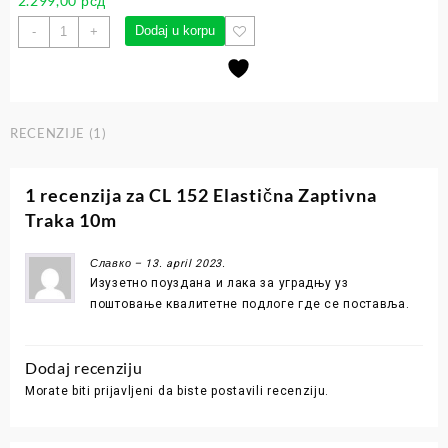
2.299,00
рсд
Dodaj u korpu
-
+
RECENZIJE (1)
1 recenzija za
CL 152 Elastična Zaptivna
Traka 10m
Славко
–
13. april 2023.
Изузетно поуздана и лака за уградњу уз
поштовање квалитетне подлоге где се поставља.
Dodaj recenziju
Morate biti
prijavljeni
da biste postavili recenziju.