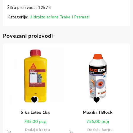
Šifra proizvoda:
12578
Kategorija:
Hidroizolacione Trake I Premazi
Povezani proizvodi
Sika Latex 1kg
Maxikril Block
785,00
рсд
755,00
рсд
Dodaj u korpu
Dodaj u korpu