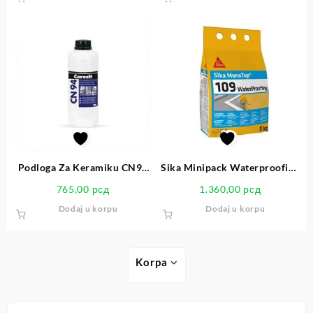
Podloga Za Keramiku CN94
Sika Minipack Waterproofing
1L
5kg
765,00
рсд
1.360,00
рсд
Dodaj u korpu
Dodaj u korpu
Korpa