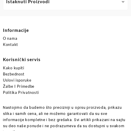
Istaknuti Proizvodi
Informacije
O nama
Kontakt
Korisnički servis
Kako kupiti
Bezbednost
Uslovi isporuke
Žalbe I Primedbe
Politika Privatnosti
Nastojimo da budemo što precizniji u opisu proizvoda, prikazu
slika i samih cena, ali ne možemo garantovati da su sve
informacije kompletne i bez grešaka. Svi artikli prikazani na sajtu
su deo naše ponude i ne podrazumeva da su dostupni u svakom