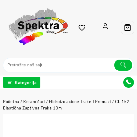
Kategorija
Početna
/
Keramičari
/
Hidroizolacione Trake I Premazi
/ CL 152
Elastična Zaptivna Traka 10m