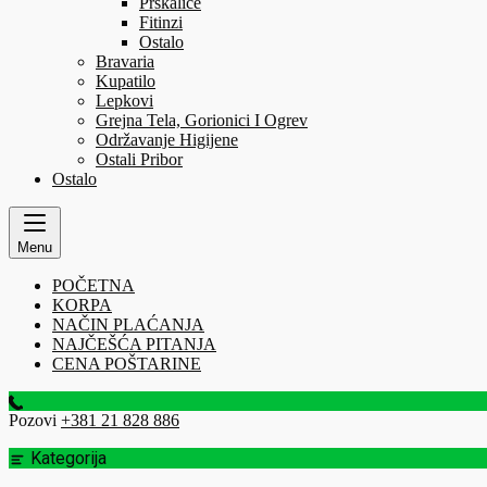
Prskalice
Fitinzi
Ostalo
Bravaria
Kupatilo
Lepkovi
Grejna Tela, Gorionici I Ogrev
Održavanje Higijene
Ostali Pribor
Ostalo
Menu
POČETNA
KORPA
NAČIN PLAĆANJA
NAJČEŠĆA PITANJA
CENA POŠTARINE
Pozovi
+381 21 828 886
Kategorija