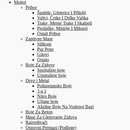
Moleri
Pribor
Špahtle, Gleterice I Pištolji
Valjci, Četke I Drške Valjka
Trake, Merne Trake I Skalpeli
Perdaške, Mistrije I Mikseri
Ostali Pribor
Zaptivne Mase
Silikoni
Pur Pene
Gitovi
Ostalo
Boje Za Zidove
Spoljašnje boje
Unutrašnje boje
Drvo i Metal
Poliuretanske Boje
3 u 1
Nitro Boje
Uljane boje
Akrilne Boje Na Vodenoj Bazi
Boje Za Beton
Mase Za Gletovanje Zidova
Razređivači
Osnovni Premazi (Podloge)