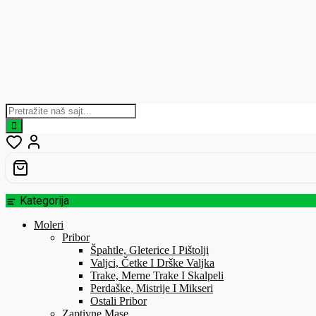
Skip
to
content
Kategorija
Moleri
Pribor
Špahtle, Gleterice I Pištolji
Valjci, Četke I Drške Valjka
Trake, Merne Trake I Skalpeli
Perdaške, Mistrije I Mikseri
Ostali Pribor
Zaptivne Mase