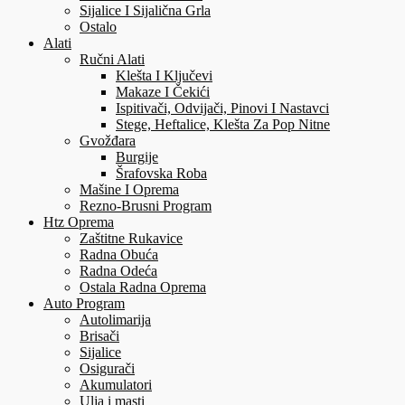
Sijalice I Sijalična Grla
Ostalo
Alati
Ručni Alati
Klešta I Ključevi
Makaze I Čekići
Ispitivači, Odvijači, Pinovi I Nastavci
Stege, Heftalice, Klešta Za Pop Nitne
Gvožđara
Burgije
Šrafovska Roba
Mašine I Oprema
Rezno-Brusni Program
Htz Oprema
Zaštitne Rukavice
Radna Obuća
Radna Odeća
Ostala Radna Oprema
Auto Program
Autolimarija
Brisači
Sijalice
Osigurači
Akumulatori
Ulja i masti