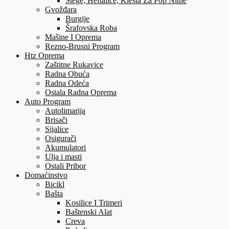
Stege, Heftalice, Klešta Za Pop Nitne
Gvožđara
Burgije
Šrafovska Roba
Mašine I Oprema
Rezno-Brusni Program
Htz Oprema
Zaštitne Rukavice
Radna Obuća
Radna Odeća
Ostala Radna Oprema
Auto Program
Autolimarija
Brisači
Sijalice
Osigurači
Akumulatori
Ulja i masti
Ostali Pribor
Domaćinstvo
Bicikl
Bašta
Kosilice I Trimeri
Baštenski Alat
Creva