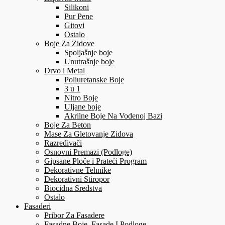
Silikoni
Pur Pene
Gitovi
Ostalo
Boje Za Zidove
Spoljašnje boje
Unutrašnje boje
Drvo i Metal
Poliuretanske Boje
3 u 1
Nitro Boje
Uljane boje
Akrilne Boje Na Vodenoj Bazi
Boje Za Beton
Mase Za Gletovanje Zidova
Razređivači
Osnovni Premazi (Podloge)
Gipsane Ploče i Prateći Program
Dekorativne Tehnike
Dekorativni Stiropor
Biocidna Sredstva
Ostalo
Fasaderi
Pribor Za Fasadere
Fasadne Boje, Fasade I Podloge