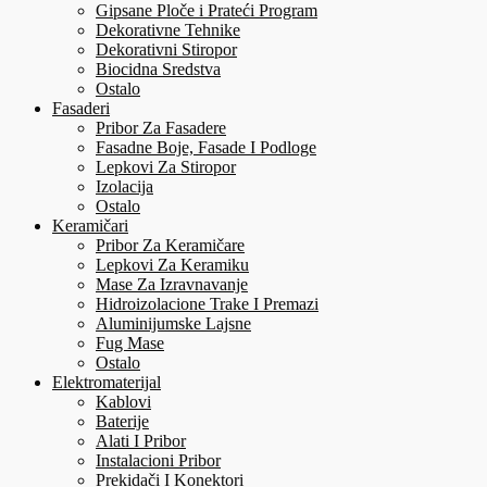
Gipsane Ploče i Prateći Program
Dekorativne Tehnike
Dekorativni Stiropor
Biocidna Sredstva
Ostalo
Fasaderi
Pribor Za Fasadere
Fasadne Boje, Fasade I Podloge
Lepkovi Za Stiropor
Izolacija
Ostalo
Keramičari
Pribor Za Keramičare
Lepkovi Za Keramiku
Mase Za Izravnavanje
Hidroizolacione Trake I Premazi
Aluminijumske Lajsne
Fug Mase
Ostalo
Elektromaterijal
Kablovi
Baterije
Alati I Pribor
Instalacioni Pribor
Prekidači I Konektori