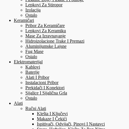
Lepkovi Za Stiropor
Izolacija
Ostalo
Keramičari
Pribor Za Keramičare
Lepkovi Za Keramiku
Mase Za Izravnavanje
Hidroizolacione Trake I Premazi
Aluminijumske Lajsne
Fug Mase
Ostalo
Elektromaterijal
Kablovi
Baterije
Alati I Pribor
Instalacioni Pribor
Prekidači I Konektori
Sijalice I Sijalična Grla
Ostalo
Alati
Ručni Alati
Klešta I Ključevi
Makaze I Čekići
Ispitivači, Odvijači, Pinovi I Nastavci